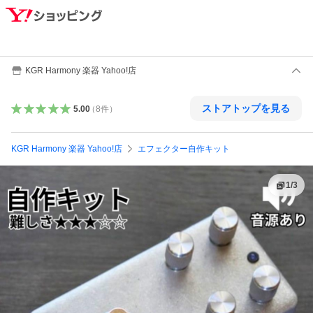
KGR Harmony 楽器 Yahoo!店
ストアトップを見る
5.00
（
8
件
）
KGR Harmony 楽器 Yahoo!店
エフェクター自作キット
1
/
3