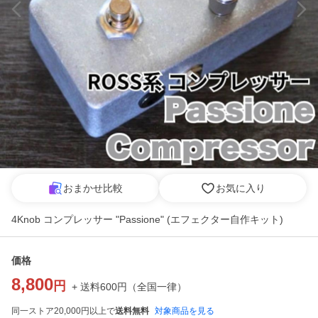
おまかせ比較
お気に入り
4Knob コンプレッサー "Passione" (エフェクター自作キット)
価格
8,800
円
+ 送料
600
円
（
全国一律
）
同一ストア20,000円以上で
送料無料
対象商品を見る