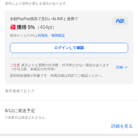
条件により送料が異なる場合があります。
全額PayPay残高で支払い&LINEと連携で
内訳
獲得
5
%
（
404
pt）
獲得のうち4.5%は
利用先・期間限定
ログインして確認
ご注意
表示よりも実際の付与数・付与率が少ない場合があります
詳細
（付与上限、未確定の付与等）
原則税抜価格が対象です。特典詳細は内訳でご確認ください。
条件達成でおトク
8/12に発送予定
※休業日は発送されません。
詳細を見る