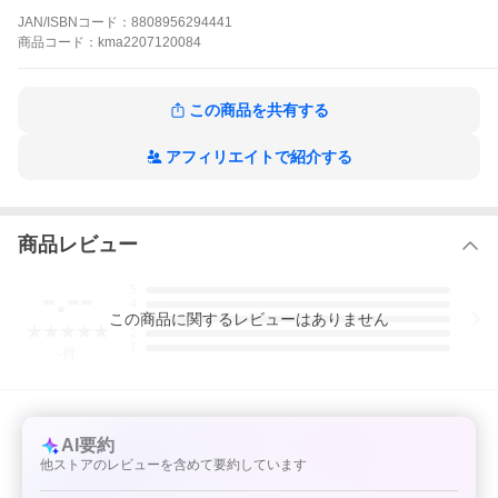
JAN/ISBNコード：
8808956294441
商品
コード：
kma2207120084
この商品を共有する
アフィリエイトで紹介する
商品レビュー
-.--
5
4
この
商品
に関するレビューはありません
3
2
1
-
件
AI要約
他ストアのレビューを含めて要約しています