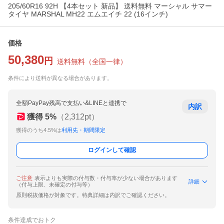
205/60R16 92H 【4本セット 新品】 送料無料 マーシャル サマー
タイヤ MARSHAL MH22 エムエイチ 22 (16インチ)
価格
50,380
円
送料無料
（
全国一律
）
条件により送料が異なる場合があります。
全額PayPay残高で支払い&LINEと連携で
内訳
獲得
5
%
（
2,312
pt）
獲得のうち4.5%は
利用先・期間限定
ログインして確認
ご注意
表示よりも実際の付与数・付与率が少ない場合があります
詳細
（付与上限、未確定の付与等）
原則税抜価格が対象です。特典詳細は内訳でご確認ください。
条件達成でおトク