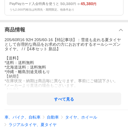
50,380
45,380
PayPayカード入会特典を使うと
円
円
うち2,000円相当は利用先・期間限定。他条件あり
商品情報
205/60R16 92H 205/60-16【特記事項】：雪道も走れる夏タイヤ
として合理的な商品をお求めの方におおすめするオールシーズン
タイヤ。 / /【4本セット 新品】
【送料】
*送料：送料無料
*北海道送料：送料無料
*沖縄・離島別途見積もり
【納期】
*在庫状況・納期は商品毎に異なります。事前にご確認下さい。
*メーカーより直送の場合もございます。
【注意】
*その他の画像・適合等のご確認は、メーカーホームページをご参
照ください。
すべて見る
*製造年のご指定は出来かねますのでご了承ください。
車、バイク、自転車
自動車
タイヤ、ホイール
ラジアルタイヤ、夏タイヤ