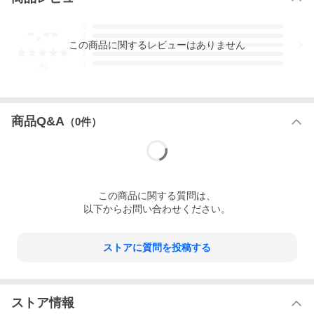
価格帯から探す
-.--
5
4
この
商品
に関するレビューはありません
3
〜1,000円
1,001円〜
2,001円〜
2
2,000円
3,000円
1
-
件
3,001円〜
5,001円〜
10,001円〜
5,000円
10,000円
カテゴリーから探す
商品Q&A
（
0
件）
お酒
MCT
だし
人気商品
新着商品
在庫処分
※沖縄への配送不可。自動キャンセルとなります。
●原材料は温暖な南イタリア産のオーガニックオリーブのみを使
この
商品
に関する質問は、
用。主にプーリア、シチリア、カラブリアの3州で有機栽培してい
以下からお問い合わせください。
ます。収穫したオリーブは、鮮度を保つため収穫後24時間以内に
コールドプレス（低温圧搾）製法でオリーブオイルに仕上げてい
ます。
ストアに質問を投稿する
●ドルチェはやさしい香りで、どんな料理にも合わせやすいタイ
プ。
原材料：有機食用オリーブ油
栄養成分（大さじ1杯 14g当たり）：熱量：129kcal、たんぱく
質：0g、脂質：14g(飽和脂肪酸：19g、トランス脂肪酸：0g)、コ
ストア情報
レステロール：0mg、炭水化物：0g、食塩相当量：0g、オレイン