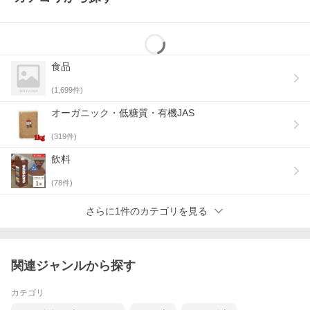
ンジ有機食用オリーブ油の調理テクニック送料無料の利用方法
オリーブオイルの料理アイデアアルチェネロの品質管理体制
食品
(
1,699
件)
オーガニック・低糖質・有機JAS
(
319
件)
飲料
(
78
件)
さらに1件のカテゴリを見る
関連ジャンルから探す
カテゴリ