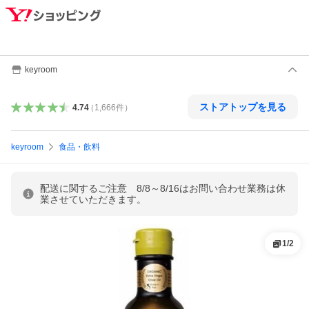
keyroom
ストアトップを見る
4.74
（
1,666
件
）
keyroom
食品・飲料
配送に関するご注意 8/8～8/16はお問い合わせ業務は休
業させていただきます。
1
/
2