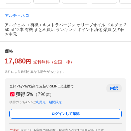
アルチェネロ
アルチェネロ 有機エキストラバージン オリーブオイル ドルチェ 2
50ml 12本 有機 まとめ買い ランキング ポイント消化 爆買 父の日
お中元
価格
17,080
円
送料無料
（
全国一律
）
条件により送料が異なる場合があります。
全額PayPay残高で支払い&LINEと連携で
内訳
獲得
5
%
（
796
pt）
獲得のうち4.5%は
利用先・期間限定
ログインして確認
ご注意
表示よりも実際の付与数・付与率が少ない場合があります