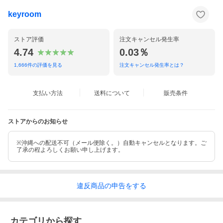
酸10g(日本食品標準成分表2015の計算による推定値)
注意事項
keyroom
・低温で白濁することがあります
・収穫時期によりポリフェノールの苦みが強く感じられる場合が
あります
ストア評価
注文キャンセル発生率
・オリーブのしぼり滓が沈殿していることがありますが、品質に
は影響ありません
4.74
0.03％
1,666
件の評価を見る
注文キャンセル発生率とは？
関
アルチェネロ有機エキストラバージンオリーブオイルドルチェ
連
250ml有機オーガニック有機JASEU認証EXTRA VERGINE有機
キ
食用オリーブ油送料無料オリーブオイルの健康効果アルチェネ
支払い方法
送料について
販売条件
ー
ロの品質保証エキストラバージンオリーブオイルの特長有機オ
ワ
リーブオイルの選び方有機JAS認証の信頼性EU認証オリーブオ
ー
イルの品質基準オーガニック食品のメリット有機オリーブオイ
ストアからのお知らせ
ド
ルの風味ドルチェオリーブオイルの使い方オリーブオイルの調
理方法有機食用オリーブ油の利点送料無料の便益オリーブオイ
ルの用途アルチェネロの歴史エキストラバージンオリーブオイ
※沖縄への配送不可（メール便除く。）自動キャンセルとなります。ご
ルの特性有機オリーブオイルの持続可能性有機JAS認証の基準
了承の程よろしくお願い申し上げます。
EU認証オリーブオイルの生産プロセスオーガニック食品の健康
への影響有機オリーブオイルの料理への適用ドルチェオリーブ
オイルの風味プロフィールオリーブオイルの料理への活用方法
有機食用オリーブ油の選択ポイント送料無料のショッピングメ
違反
商品の
申告をする
リットオリーブオイルの多彩な用途アルチェネロの製品品質エ
キストラバージンオリーブオイルの品種有機オリーブオイルの
特徴有機JAS認証の意義EU認証オリーブオイルの生産過程オー
ガニック食品の選び方有機オリーブオイルの風味の魅力ドルチ
ェオリーブオイルのレシピアイデアオリーブオイルの料理アレ
カテゴリから探す