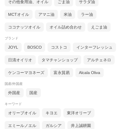
その他食用油、オイル
ごま油
サラダ油
MCTオイル
アマニ油
米油
ラー油
ココナッツオイル
オイル詰め合わせ
えごま油
ブランド
JOYL
BOSCO
コストコ
インターフレッシュ
日清オイリオ
タマチャンショップ
アルチェネロ
ケンコーマヨネーズ
富永貿易
Alcala Oliva
国産/外国産
外国産
国産
キーワード
オリーブオイル
キヨエ
東洋オリーブ
エミールノエル
ガルシア
井上誠耕園