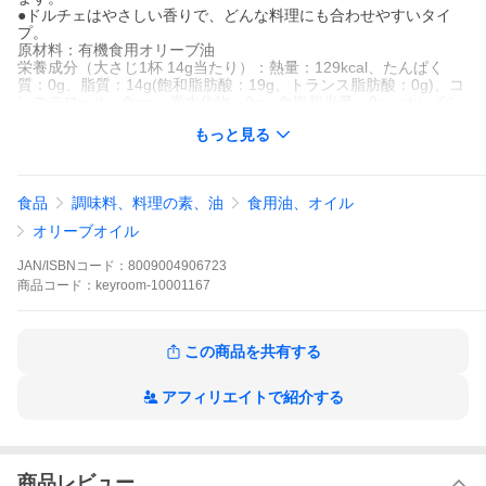
●ドルチェはやさしい香りで、どんな料理にも合わせやすいタイ
プ。
原材料：有機食用オリーブ油
栄養成分（大さじ1杯 14g当たり）：熱量：129kcal、たんぱく
質：0g、脂質：14g(飽和脂肪酸：19g、トランス脂肪酸：0g)、コ
レステロール：0mg、炭水化物：0g、食塩相当量：0g、オレイン
酸10g(日本食品標準成分表2015の計算による推定値)
もっと見る
アルチェネロ
有機エキストラバージン
オリーブオイル
ドルチェ
食品
調味料、料理の素、油
食用油、オイル
250ml
有機
オリーブオイル
オーガニック
有機JAS
JAN/ISBNコード：
8009004906723
EU認証
商品
コード：
keyroom-10001167
EXTRA VERGINE
有機食用オリーブ油
送料無料
オリーブオイルの健康効果
この商品を共有する
アルチェネロの品質保証
エキストラバージンオリーブオイルの特長
有機オリーブオイルの選び方
アフィリエイトで紹介する
有機JAS認証の信頼性
EU認証オリーブオイルの品質基準 爆買
日仏貿易
＞
食品
＞
食用油
＞
オリーブオイル
＞
オーガニック
商品レビュー