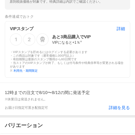
原則税抜価格が対象です。特典詳細は内訳でご確認ください。
条件達成でおトク
VIPスタンプ
詳細
あと
3
商品購入でVIP
VIPになると+
1
％
※
・VIPスタンプを貯めるにはログインする必要があります
・この商品は対象です（通常価格1,000円以上）
・有効期限は最新のスタンプ獲得から60日間です
・当ストアのVIPスタンプが終了、もしくは付与条件や特典倍率等が変更される場合
があります
※
利用先・期間限定
12時までの注文で8/10〜8/12の間に発送予定
※休業日は発送されません。
詳細を見る
お届け日指定可
置き配指定可
バリエーション