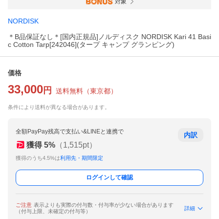
対象
NORDISK
＊B品保証なし＊[国内正規品]ノルディスク NORDISK Kari 41 Basi
c Cotton Tarp[242046](タープ キャンプ グランピング)
価格
33,000
円
送料無料
（
東京都
）
条件により送料が異なる場合があります。
全額PayPay残高で支払い&LINEと連携で
内訳
獲得
5
%
（
1,515
pt）
獲得のうち4.5%は
利用先・期間限定
ログインして確認
ご注意
表示よりも実際の付与数・付与率が少ない場合があります
詳細
（付与上限、未確定の付与等）