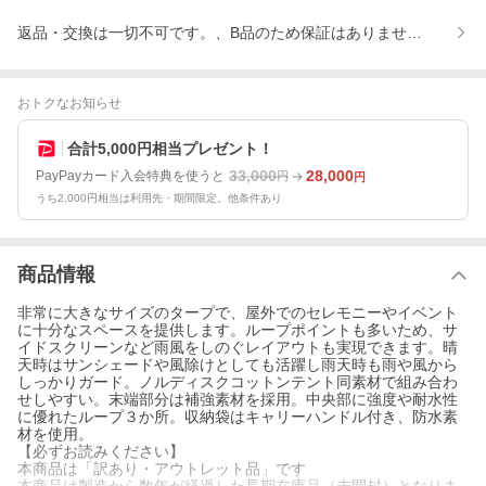
返品・交換は一切不可です。、B品のため保証はありません。、受取
おトクなお知らせ
合計5,000円相当プレゼント！
33,000
28,000
PayPayカード入会特典を使うと
円
円
うち2,000円相当は利用先・期間限定。他条件あり
商品情報
非常に大きなサイズのタープで、屋外でのセレモニーやイベント
に十分なスペースを提供します。ループポイントも多いため、サ
イドスクリーンなど雨風をしのぐレイアウトも実現できます。晴
天時はサンシェードや風除けとしても活躍し雨天時も雨や風から
しっかりガード。ノルディスクコットンテント同素材で組み合わ
せしやすい。末端部分は補強素材を採用。中央部に強度や耐水性
に優れたループ３か所。収納袋はキャリーハンドル付き、防水素
材を使用。
【必ずお読みください】
本商品は「訳あり・アウトレット品」です