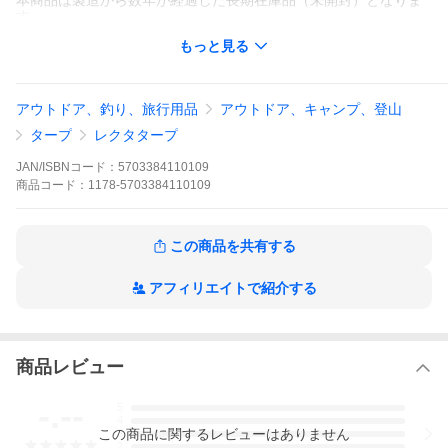
本商品は製造から数年が経過した長期在庫品（未開封）となりま
す。
製造ロットにより商品ページと仕様が異なる場合がございます。
もっと見る
いかなる不良が発生した場合も返品や交換をお受けできません。
【販売条件】
未開封のため、内部の状態確認は行っておりません。
ご注文前及びご注文後の商品の状態確認、製造年、付属品等、商
アウトドア、釣り、旅行用品
アウトドア、キャンプ、登山
品に関するお問い合わせは一切お受けできません。
発送後の返品・交換・返金・商品に関するお問い合わせは一切お
タープ
レクタタープ
受けできません。
完品をお求めの方や、経年劣化のリスクを許容できない方はご購
JAN/ISBNコード：
5703384110109
入をお控えください。
商品
コード：
1178-5703384110109
品番
242046
付属品
ポール3本、ペグ14本、カラビナ付きガイロープ、収納
袋、ギャランティカード
この商品を共有する
素材
テクニカルコットン(ポリエステル65%、コットン35%)
アフィリエイトで紹介する
サイズ
サイズ(約cm)：750×550cm
重量：9.9kg
メーカー
NORDISK ノルディスク
お問い合わせ先
商品レビュー
E-mail: info@kenkoex.com
製造元
ノルディスク NORDISK
-.--
5
4
検索用文言
[国内正規品]ノルディスク NORDISK Kari 41 Basic
この
商品
に関するレビューはありません
3
Cotton Tarp[242046](タープ キャンプ グランピング)
2