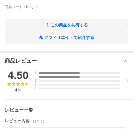
ておりません。
商品
コード：
b-ngen
当店で受付後、再計算しメールにて金額をお知らせいたします。
この商品を共有する
アフィリエイトで紹介する
商品レビュー
4.50
5
4
3
2
1
4
件
レビュー一覧
レビュー内容
（口コミ）