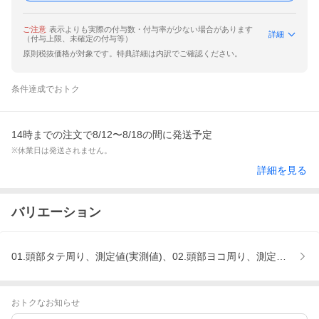
ご注意
表示よりも実際の付与数・付与率が少ない場合があります
詳細
（付与上限、未確定の付与等）
原則税抜価格が対象です。特典詳細は内訳でご確認ください。
条件達成でおトク
14時までの注文で8/12〜8/18の間に発送予定
※休業日は発送されません。
詳細を見る
バリエーション
01.頭部タテ周り、測定値(実測値)、02.頭部ヨコ周り、測定値(実測値
おトクなお知らせ