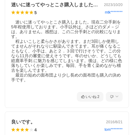
迷いに迷ってやっとこさ購入しました。現…
2023/10/20
5
mtk********
　迷いに迷ってやっとこさ購入しました。現在二分手刺を
5年程使用しております。小手以外は、さほどのダメ－ジ
は、ありません。感想は、この二分手刺との比較になりま
す。

　程よいこしと柔らかさがあります。まだ3回しか使用し
てませんがそれなりに馴染んできてます。耳が痛くなるこ
ともなく、小手は、あと２．３回で行けそうです。この分
なら11月の審査に使えそうです。年のせいか、どうしても
総鹿革手刺.に魅力を感じてしまいます。後は、どの様に色
落ちしていくか楽しみです。毎回、手を青く染めながら稽
古を楽しんでます。

　最近の短めの面布団より少し長めの面布団も購入の決め
手です。

いいね
2
良いです。
2016/8/21
4
tom********