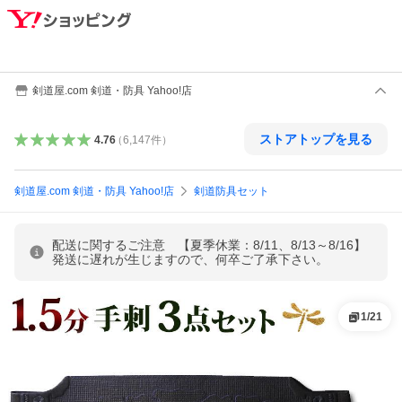
剣道屋.com 剣道・防具 Yahoo!店
ストアトップを見る
4.76
（
6,147
件
）
剣道屋.com 剣道・防具 Yahoo!店
剣道防具セット
配送に関するご注意 【夏季休業：8/11、8/13～8/16】
発送に遅れが生じますので、何卒ご了承下さい。
1
/
21