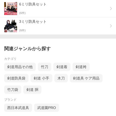
6ミリ防具セット
(
6
件)
3ミリ防具セット
(
6
件)
関連ジャンルから探す
カテゴリ
剣道用品その他
竹刀
剣道着
剣道袴
剣道防具袋
剣道 小手
木刀
剣道具 ケア用品
竹刀袋
剣道 胴
ブランド
西日本武道具
武道園PRO