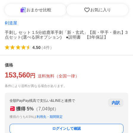
おまかせ比較
お気に入り
剣道屋
手刺し セット 1.5分総鹿革手刺「新・玄武」【面・甲手・垂れ】3
点セット(選べる胴オプション) ●説明書 【3年保証】
4.50
（
4
件
）
価格
153,560
円
送料無料
（
全国一律
）
条件により送料が異なる場合があります。
全額PayPay残高で支払い&LINEと連携で
内訳
獲得
5
%
（
7,049
pt）
獲得のうち4.5%は
利用先・期間限定
ログインして確認