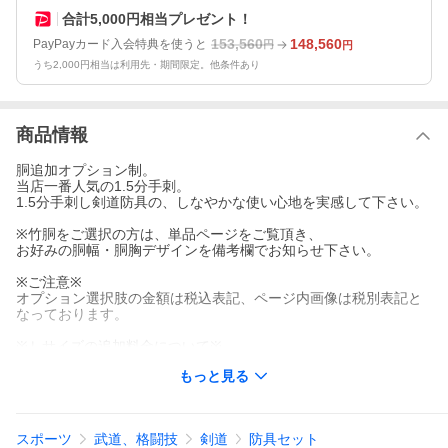
合計5,000円相当プレゼント！
153,560
148,560
PayPayカード入会特典を使うと
円
円
うち2,000円相当は利用先・期間限定。他条件あり
商品情報
胴追加オプション制。
当店一番人気の1.5分手刺。
1.5分手刺し剣道防具の、しなやかな使い心地を実感して下さい。
※竹胴をご選択の方は、単品ページをご覧頂き、
お好みの胴幅・胴胸デザインを備考欄でお知らせ下さい。
※ご注意※
オプション選択肢の金額は税込表記、ページ内画像は税別表記と
なっております。
※Ｌサイズの追加料金について※
胴の場合、胴1,000円 or 2,500円 or 9,000円＋税
もっと見る
品種によって異なります。
垂れの場合、追加料金4,500円＋税
甲手の場合、追加料金3,000円＋税
スポーツ
武道、格闘技
剣道
防具セット
一部の追加料金は、カート上やヤフーからのメールでは計算され