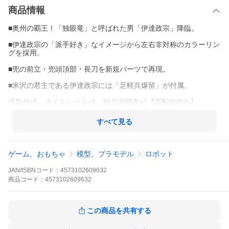
商品情報
■奥州の覇王！「独眼竜」と呼ばれた男「伊達政宗」降臨。
■伊達政宗の「派手好き」なイメージから左右非対称のカラーリン
グを採用。
■兜の前立・兜頭頂部・長刀を新規パーツで再現。
■米沢の君主である伊達政宗には「足軽兵爆留」が付属。
成型品×5、ホイルシール×1、組立説明書×1【宅配便のみ】
すべて見る
ゲーム、おもちゃ
模型、プラモデル
ロボット
JAN/ISBNコード：
4573102609632
商品
コード：
4573102609632
この商品を共有する