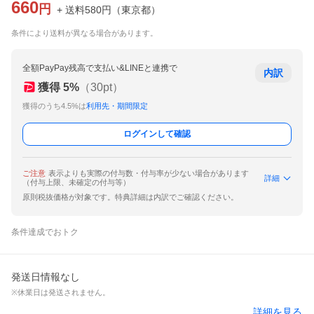
660
円
+ 送料
580
円
（
東京都
）
条件により送料が異なる場合があります。
全額PayPay残高で支払い&LINEと連携で
内訳
獲得
5
%
（
30
pt）
獲得のうち4.5%は
利用先・期間限定
ログインして確認
ご注意
表示よりも実際の付与数・付与率が少ない場合があります
詳細
（付与上限、未確定の付与等）
原則税抜価格が対象です。特典詳細は内訳でご確認ください。
条件達成でおトク
発送日情報なし
※休業日は発送されません。
詳細を見る