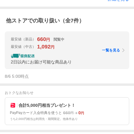
他ストアでの取り扱い（全
7
件）
660
最安値
（新品）
閲覧中
円
1,092
最安値
（中古）
円
一覧を見る
2日以内にお届け可能な商品あり
8/6 5:00
時点
おトクなお知らせ
合計5,000円相当プレゼント！
660
0
PayPayカード入会特典を使うと
円
円
うち2,000円相当は利用先・期間限定。他条件あり