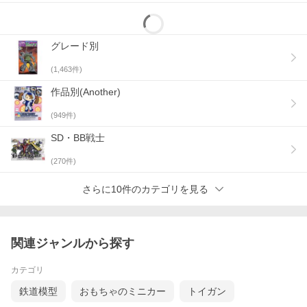
グレード別
(
1,463
件)
作品別(Another)
(
949
件)
SD・BB戦士
(
270
件)
さらに10件のカテゴリを見る
関連ジャンルから探す
カテゴリ
鉄道模型
おもちゃのミニカー
トイガン