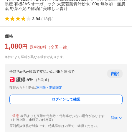
県産 有機JAS オーガニック 大麦若葉青汁粉末100g 無添加・無農
薬 野菜不足の解消に美味しい青汁
3.94
（
18
件
）
価格
1,080
円
送料無料
（
全国一律
）
条件により送料が異なる場合があります。
全額PayPay残高で支払い&LINEと連携で
内訳
獲得
5
%
（
50
pt）
獲得のうち4.5%は
利用先・期間限定
ログインして確認
ご注意
表示よりも実際の付与数・付与率が少ない場合があります
詳細
（付与上限、未確定の付与等）
原則税抜価格が対象です。特典詳細は内訳でご確認ください。