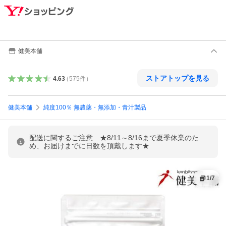
健美本舗
ストアトップを見る
4.63
（
575
件
）
健美本舗
純度100％ 無農薬・無添加・青汁製品
配送に関するご注意 ★8/11～8/16まで夏季休業のた
め、お届けまでに日数を頂戴します★
1
/
7