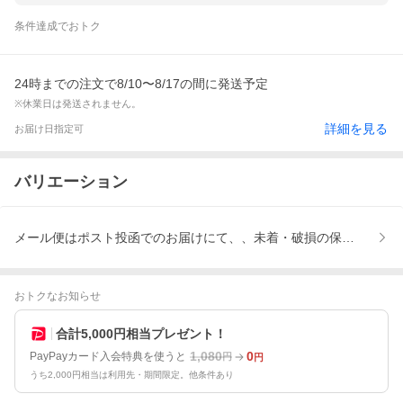
条件達成でおトク
24時までの注文で8/10〜8/17の間に発送予定
※休業日は発送されません。
詳細を見る
お届け日指定可
バリエーション
メール便はポスト投函でのお届けにて、、未着・破損の保障無し
おトクなお知らせ
合計5,000円相当プレゼント！
1,080
0
PayPayカード入会特典を使うと
円
円
うち2,000円相当は利用先・期間限定。他条件あり