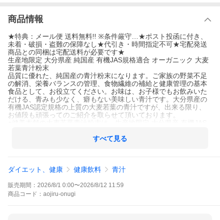
商品情報
★特典：メール便 送料無料!! ※条件厳守…★ポスト投函に付き、
未着・破損・盗難の保障なし★代引き・時間指定不可★宅配発送
商品との同梱は宅配送料が必要です★
生産地限定 大分県産 純国産 有機JAS規格適合 オーガニック 大麦
若葉青汁粉末
品質に優れた、純国産の青汁粉末になります。ご家族の野菜不足
の解消、栄養バランスの管理、食物繊維の補給と健康管理の基本
食品として、お役立てください。お味は、お子様でもお飲みいた
だける、青みも少なく、癖もない美味しい青汁です。大分県産の
有機JAS認定規格の上質の大麦若葉の青汁ですが、出来る限り、
お値段も頑張ってのご紹介を取らせて頂いております。
●健美本舗の大麦若葉青汁粉末は、生産地限定 大分県産 有機JAS
適合のオーガニック製品です。
●1パックに充実の100g入ですので、1回分2gのご使用で約50杯の
すべて見る
青汁をお楽しみいただけます。
【ご使用方法】1回2〜3gを1〜3回 程度、お飲みください。１杯2
gの使用で50杯分
ダイエット、健康
健康飲料
青汁
製品名：大分県産 有機 大麦若葉青汁粉末
原材料：有機大麦の若葉
販売期間：
2026/8/1 0:00
〜
2026/8/12 11:59
容量：100g
商品
コード：
aojiru-onugi
販売者・広告文責：クラブスマイル 中川眞治 072-963-6566
区分：日本製・食品