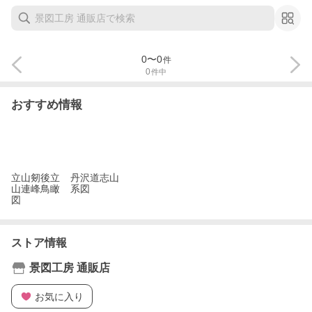
0
〜
0
件
0
件中
おすすめ情報
立山剱後立
丹沢道志山
山連峰鳥瞰
系図
図
ストア情報
景図工房 通販店
お気に入り