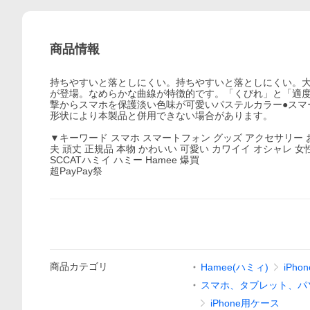
商品情報
持ちやすいと落としにくい。持ちやすいと落としにくい。大人気のスマ
が登場。なめらかな曲線が特徴的です。「くびれ」と「適度
撃からスマホを保護淡い色味が可愛いパステルカラー●スマ
形状により本製品と併用できない場合があります。
▼キーワード スマホ スマートフォン グッズ アクセサリー お
夫 頑丈 正規品 本物 かわいい 可愛い カワイイ オシャレ 女性 ipxr
SCCATハミイ ハミー Hamee 爆買
超PayPay祭
商品
カテゴリ
Hamee(ハミィ)
iPhon
スマホ、タブレット、パ
iPhone用ケース