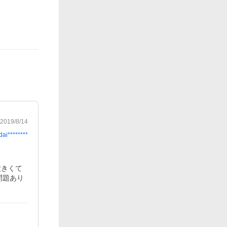
2019/8/14
dai********
大きくて
問題あり