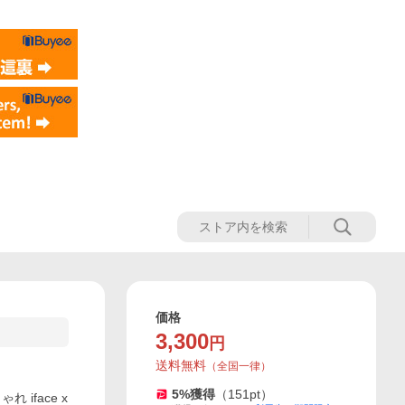
価格
3,300
円
送料無料
（
全国一律
）
5
%獲得
（
151
pt）
ゃれ iface x