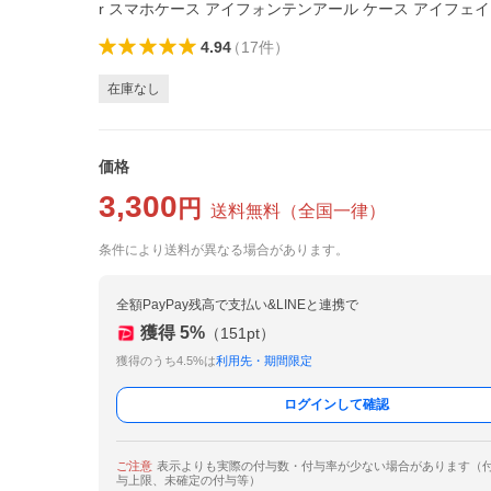
r スマホケース アイフォンテンアール ケース アイフェイ
4.94
（
17
件
）
在庫なし
価格
3,300
円
送料無料
（
全国一律
）
条件により送料が異なる場合があります。
全額PayPay残高で支払い&LINEと連携で
獲得
5
%
（
151
pt）
獲得のうち4.5%は
利用先・期間限定
ログインして確認
ご注意
表示よりも実際の付与数・付与率が少ない場合があります（
与上限、未確定の付与等）