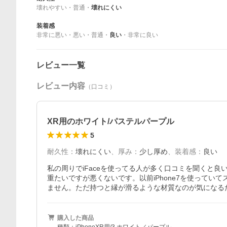
壊れやすい
・
普通
・
壊れにくい
装着感
非常に悪い
・
悪い
・
普通
・
良い
・
非常に良い
レビュー一覧
レビュー内容
（口コミ）
XR用のホワイト/パステルパープル
5
耐久性
：
壊れにくい
、
厚み
：
少し厚め
、
装着感
：
良い
私の周りでiFaceを使ってる人が多く口コミを聞くと
重たいですが悪くないです。以前iPhone7を使って
ません。ただ持つと縁が滑るような材質なのが気になる
購入した商品