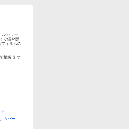
ステルカラー
材で傷や衝
護フィルムの
衝撃吸収 丈
ード
、カバー