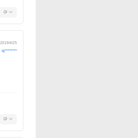
2019/4/25
iij********