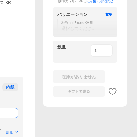
獲得のうち4.5%は
利用先・期間限定
ス XR
バリエーション
変更
種類：iPhoneXR用
選択してください
数量
在庫がありません
内訳
ギフトで
贈る
付
詳細