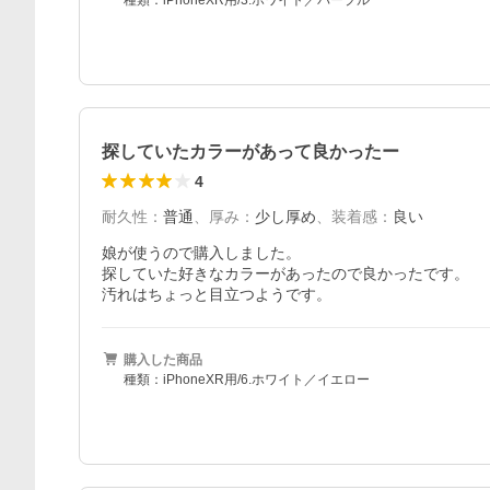
種類：iPhoneXR用/3.ホワイト／パープル
探していたカラーがあって良かったー
4
耐久性
：
普通
、
厚み
：
少し厚め
、
装着感
：
良い
娘が使うので購入しました。

探していた好きなカラーがあったので良かったです。

汚れはちょっと目立つようです。
購入した商品
種類：iPhoneXR用/6.ホワイト／イエロー