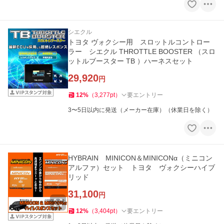
シエクル
トヨタ ヴォクシー用 スロットルコントロー
ラー シエクル THROTTLE BOOSTER （スロ
ットルブースター TB ）ハーネスセット
29,920
円
12
%
（
3,277
pt
）
要エントリー
3〜5日以内に発送（メーカー在庫）（休業日を除く）
HYBRAIN MINICON＆MINICONα（ミニコン
アルファ）セット トヨタ ヴォクシーハイブ
リッド
31,100
円
12
%
（
3,404
pt
）
要エントリー