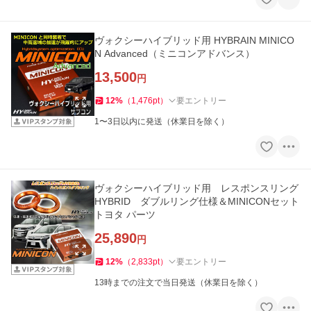
ヴォクシーハイブリッド用 HYBRAIN MINICO
N Advanced（ミニコンアドバンス）
13,500
円
12
%
（
1,476
pt
）
要エントリー
1〜3日以内に発送（休業日を除く）
ヴォクシーハイブリッド用 レスポンスリング
HYBRID ダブルリング仕様＆MINICONセット
トヨタ パーツ
25,890
円
12
%
（
2,833
pt
）
要エントリー
13時までの注文で当日発送（休業日を除く）