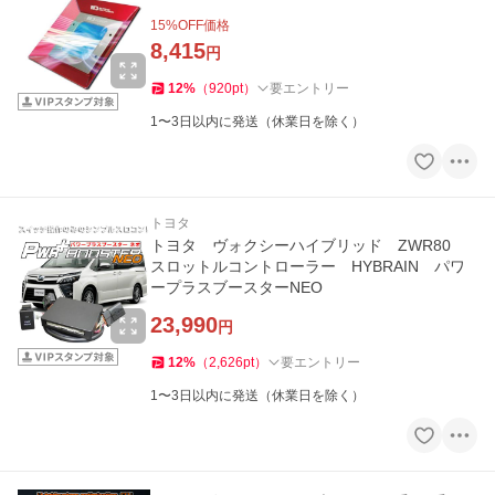
15
%OFF価格
8,415
円
12
%
（
920
pt
）
要エントリー
1〜3日以内に発送（休業日を除く）
トヨタ
トヨタ ヴォクシーハイブリッド ZWR80
スロットルコントローラー HYBRAIN パワ
ープラスブースターNEO
23,990
円
12
%
（
2,626
pt
）
要エントリー
1〜3日以内に発送（休業日を除く）