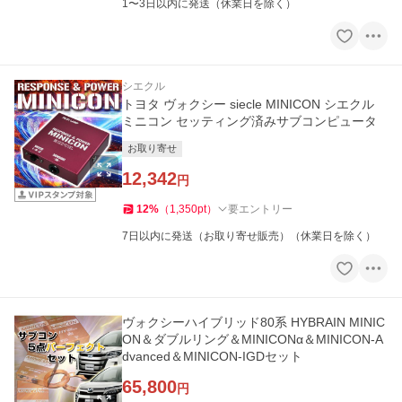
1〜3日以内に発送（休業日を除く）
シエクル
トヨタ ヴォクシー siecle MINICON シエクル
ミニコン セッティング済みサブコンピュータ
お取り寄せ
12,342
円
12
%
（
1,350
pt
）
要エントリー
7日以内に発送（お取り寄せ販売）（休業日を除く）
ヴォクシーハイブリッド80系 HYBRAIN MINIC
ON＆ダブルリング＆MINICONα＆MINICON-A
dvanced＆MINICON-IGDセット
65,800
円