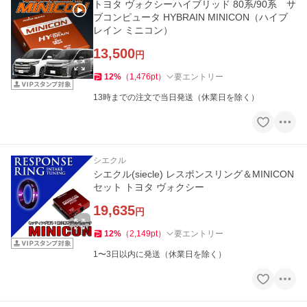
トヨタ ヴォクシーハイブリッド 80系/90系 サ
ブコンピュータ HYBRAIN MINICON（ハイブ
レイン ミニコン）
13,500
円
12
%
（
1,476
pt
）
要エントリー
13時までの注文で当日発送（休業日を除く）
シエクル
シエクル(siecle) レスポンスリング＆MINICON
セット トヨタ ヴォクシー
19,635
円
12
%
（
2,149
pt
）
要エントリー
1〜3日以内に発送（休業日を除く）