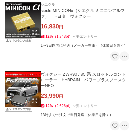
シエクル
siecle MINICONα（シエクル ミニコンアルフ
ァ） トヨタ ヴォクシー
16,830
円
12
%
（
1,843
pt
）
要エントリー
1〜3日以内に発送（メーカー在庫）（休業日を除く）
ヴォクシー ZWR90 / 95 系 スロットルコント
ローラー HYBRAIN パワープラスブースタ
ーNEO
23,990
円
12
%
（
2,626
pt
）
要エントリー
13時までの注文で当日発送（休業日を除く）