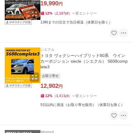
19,990
円
12
%
（
2,187
pt
）
要エントリー
13時までの注文で当日発送（休業日を除く）
シエクル
トヨタ ヴォクシーハイブリッド80系 ウイン
カーポジション siecle（シエクル） S608comp
lete3
お取り寄せ
12,902
円
12
%
（
1,411
pt
）
要エントリー
5日以内に発送（お取り寄せ販売）（休業日を除く）
WinmaX