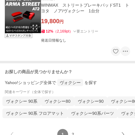
WINMAX ストリートブレーキパッドST1 ト
ヨタ ノア/ヴォクシー 1台分
19,800
円
12
%
（
2,169
pt
）
要エントリー
発送日情報なし
お探しの商品が見つかりませんか？
Yahoo!ショッピング全体で
ヴォクシー
を探す
関連キーワード（全体で探す）
ヴォクシー 90系
ヴォクシー80
ヴォクシー90
ヴォクシー8
ヴォクシー 90系 フロアマット
ヴォクシー90系パーツ
ヴォク
1
2