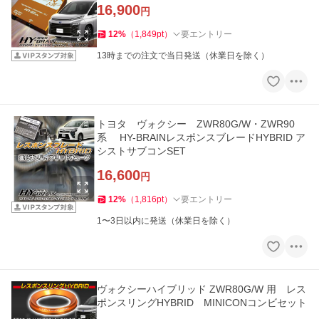
16,900
円
12
%
（
1,849
pt
）
要エントリー
13時までの注文で当日発送（休業日を除く）
トヨタ ヴォクシー ZWR80G/W・ZWR90
系 HY-BRAINレスポンスブレードHYBRID ア
シストサブコンSET
16,600
円
12
%
（
1,816
pt
）
要エントリー
1〜3日以内に発送（休業日を除く）
ヴォクシーハイブリッド ZWR80G/W 用 レス
ポンスリングHYBRID MINICONコンビセット