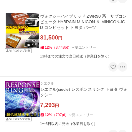
ヴォクシーハイブリッド ZWR90 系 サブコン
ピュータ HYBRAIN MINICON ＆ MINICON-IG
D コンビセット トヨタ パーツ
31,500
円
12
%
（
3,448
pt
）
要エントリー
13時までの注文で当日発送（休業日を除く）
シエクル
シエクル(siecle) レスポンスリング トヨタ ヴォ
クシー
7,293
円
12
%
（
797
pt
）
要エントリー
1〜3日以内に発送（休業日を除く）