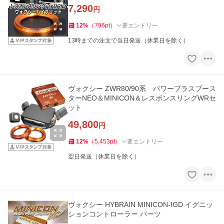
7,290
円
12
%
（
796
pt
）
要エントリー
13時までの注文で当日発送（休業日を除く）
ヴォクシー ZWR80/90系 パワープラスブース
ターNEO＆MINICON＆レスポンスリングWRセ
ット
49,800
円
12
%
（
5,453
pt
）
要エントリー
翌日発送（休業日を除く）
ヴォクシー HYBRAIN MINICON-IGD イグニッ
ションコントローラー パーツ