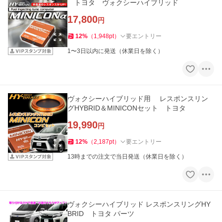
トヨタ ヴォクシーハイブリッド
17,800
円
12
%
（
1,948
pt
）
要エントリー
1〜3日以内に発送（休業日を除く）
ヴォクシーハイブリッド用 レスポンスリン
グHYBRID＆MINICONセット トヨタ
19,990
円
12
%
（
2,187
pt
）
要エントリー
13時までの注文で当日発送（休業日を除く）
ヴォクシーハイブリッド レスポンスリングHY
BRID トヨタ パーツ