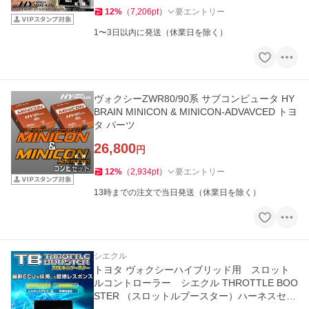
12
%
（
7,206
pt
）
要エントリー
1〜3日以内に発送（休業日を除く）
ヴォクシーZWR80/90系 サブコンピュータ HY
BRAIN MINICON & MINICON-ADVAVCED トヨ
タ パーツ
26,800
円
12
%
（
2,934
pt
）
要エントリー
13時までの注文で当日発送（休業日を除く）
シエクル
トヨタ ヴォクシーハイブリッド用 スロット
ルコントローラー シエクル THROTTLE BOO
STER （スロットルブースター）ハーネスセッ