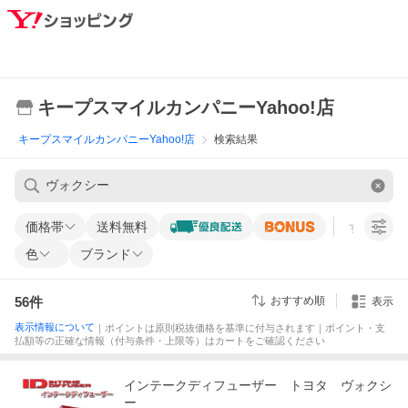
キープスマイルカンパニーYahoo!店
キープスマイルカンパニーYahoo!店
検索結果
価格帯
送料無料
すべての条
色
ブランド
56
件
おすすめ順
表示
表示情報について
｜ポイントは原則税抜価格を基準に付与されます｜ポイント・支
払額等の正確な情報（付与条件・上限等）はカートをご確認ください
インテークディフューザー トヨタ ヴォクシ
ー