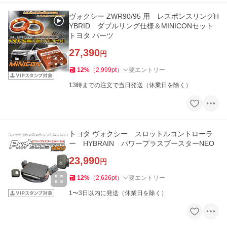
ヴォクシー ZWR90/95 用 レスポンスリングH
YBRID ダブルリング仕様＆MINICONセット
トヨタ パーツ
27,390
円
12
%
（
2,999
pt
）
要エントリー
13時までの注文で当日発送（休業日を除く）
トヨタ ヴォクシー スロットルコントローラ
ー HYBRAIN パワープラスブースターNEO
23,990
円
12
%
（
2,626
pt
）
要エントリー
1〜3日以内に発送（休業日を除く）