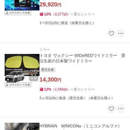
ト
29,920
円
12
%
（
3,277
pt
）
要エントリー
1〜3日以内に発送（休業日を除く）
ミラー
トヨタ ヴォクシー WIDeREDワイドミラー 受
注生産の日本製ワイドミラー
受注生産
14,300
円
12
%
（
1,566
pt
）
要エントリー
2ヵ月以内に発送（受注生産）（休業日を除く）
HYBRAIN MINICONα（ミニコンアルファ）