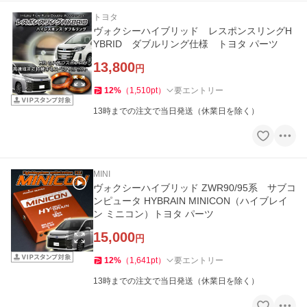
トヨタ
ヴォクシーハイブリッド レスポンスリングH
YBRID ダブルリング仕様 トヨタ パーツ
13,800
円
12
%
（
1,510
pt
）
要エントリー
13時までの注文で当日発送（休業日を除く）
MINI
ヴォクシーハイブリッド ZWR90/95系 サブコ
ンピュータ HYBRAIN MINICON（ハイブレイ
ン ミニコン）トヨタ パーツ
15,000
円
12
%
（
1,641
pt
）
要エントリー
13時までの注文で当日発送（休業日を除く）