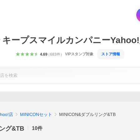
キープスマイルカンパニーYahoo
VIPスタンプ対象
ストア情報
4.69
（
683
件
）
oo!店
MINICONセット
MINICON&ダブルリング&TB
リング&TB
10
件