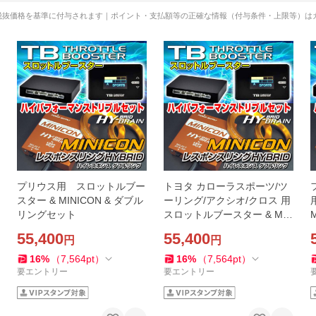
税抜価格を基準に付与されます｜ポイント・支払額等の正確な情報（付与条件・上限等）は
プリウス用 スロットルブー
トヨタ カローラスポーツ/ツ
スター & MINICON & ダブル
ーリング/アクシオ/クロス 用
リングセット
スロットルブースター & MIN
ICON & ダブルリングセット
55,400
55,400
円
円
16
%
（
7,564
pt
）
16
%
（
7,564
pt
）
要エントリー
要エントリー