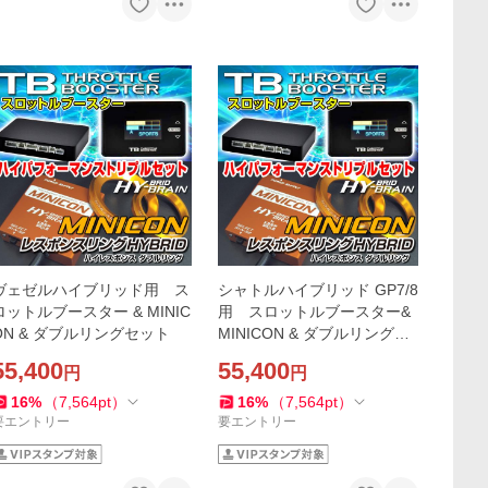
ヴェゼルハイブリッド用 ス
シャトルハイブリッド GP7/8
ロットルブースター & MINIC
用 スロットルブースター&
ON & ダブルリングセット
MINICON & ダブルリングセ
ット
55,400
55,400
円
円
16
%
（
7,564
pt
）
16
%
（
7,564
pt
）
要エントリー
要エントリー