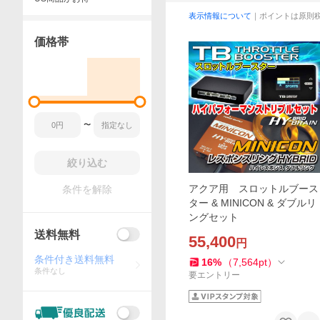
表示情報について
｜ポイントは原則
価格帯
〜
絞り込む
アクア用 スロットルブース
条件を解除
ター & MINICON & ダブルリ
ングセット
送料無料
55,400
円
条件付き送料無料
16
%
（
7,564
pt
）
条件なし
要エントリー