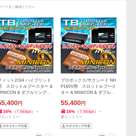
カートをご確認ください
フィット2/3/4 ハイブリッド
プロボックス/サクシード NH
用 スロットルブースター &
P160V用 スロットルブース
MINICON & ダブルリングセ
ター & MINICON & ダブルリ
ット
ングセット
55,400
55,400
円
円
16
%
（
7,564
pt
）
16
%
（
7,564
pt
）
要エントリー
要エントリー