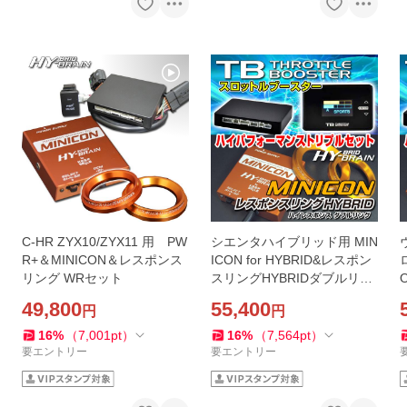
C-HR ZYX10/ZYX11 用 PW
シエンタハイブリッド用 MIN
R+＆MINICON＆レスポンス
ICON for HYBRID&レスポン
リング WRセット
スリングHYBRIDダブルリン
グ&スロットルブースター(ス
49,800
55,400
円
円
ロコン)トリプルハイレスポ
ンスセット
16
%
（
7,001
pt
）
16
%
（
7,564
pt
）
要エントリー
要エントリー