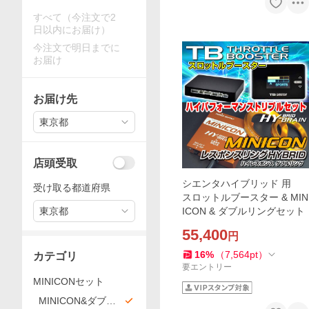
すべて（今注文で2
日以内にお届け）
今注文で明日までに
お届け
お届け先
東京都
店頭受取
シエンタハイブリッド 用
受け取る都道府県
スロットルブースター & MIN
東京都
ICON & ダブルリングセット
55,400
円
16
%
（
7,564
pt
）
カテゴリ
要エントリー
MINICONセット
MINICON&ダブル