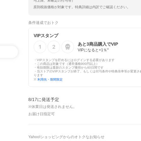
与上限、未確定の付与等）
原則税抜価格が対象です。特典詳細は内訳でご確認ください。
条件達成でおトク
VIPスタンプ
あと
3
商品購入でVIP
VIPになると+
1
％
※
・VIPスタンプを貯めるにはログインする必要があります
・この商品は対象です（通常価格900円以上）
・有効期限は最新のスタンプ獲得から60日間です
・当ストアのVIPスタンプが終了、もしくは付与条件や特典倍率等が変更さ
ります
※
利用先・期間限定
8/17に発送予定
※休業日は発送されません。
お届け日指定可
Yahoo!ショッピングからのオトクなお知らせ