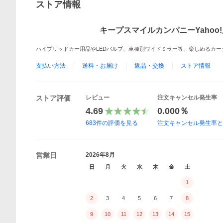
ストア情報
キープスマイルカンパニーYahoo
ハイブリッドカー用品やLEDバルブ、車種別ワイドミラー等、楽しめるカ
支払い方法
送料・お届け
返品・交換
ストア情報
ストア評価
レビュー
注文キャンセル発生率
4.69
0.000％
683
件の評価を見る
注文キャンセル発生率
営業日
2026年8月
日
月
火
水
木
金
土
1
2
3
4
5
6
7
8
9
10
11
12
13
14
15