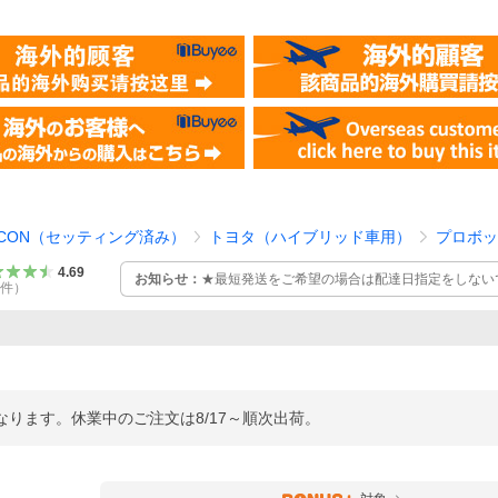
NICON（セッティング済み）
トヨタ（ハイブリッド車用）
プロボッ
4.69
お知らせ：
★最短発送をご希望の場合は配達日指定をしないで
件
）
よりコチラの情報が優先されます***
となります。休業中のご注文は8/17～順次出荷。