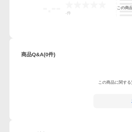
-.--
4
この
商
3
2
-
件
1
商品Q&A
(
0
件)
この
商品
に関する