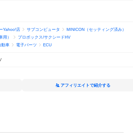
ahoo!店
サブコンピュータ
MINICON（セッティング済み）
車用）
プロボックス/サクシードHV
自動車
電子パーツ
ECU
V
アフィリエイトで紹介する