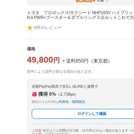
対象
トヨタ プロボックス/サクシード NHP160V ハイブリッ
N＆PWR+ブースター＆ダブルリング３点セットこれで
0
件のレビュー
価格
49,800
円
+ 送料
850
円
（
東京都
）
条件により送料が異なる場合があります。
全額PayPay残高で支払い&LINEと連携で
獲得
6
%
（
2,738
pt）
獲得のうち5.5%は
利用先・期間限定
ログインして確認
ご注意
表示よりも実際の付与数・付与率が少ない場合があります（