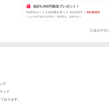
合計5,000円相当プレゼント！
49,800
44,800
PayPayカード入会特典を使うと
円
円
うち2,000円相当は利用先・期間限定。他条件あり
違反申告
ング
ブリッド
っております。