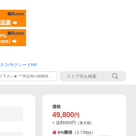
クス/サクシードHV
下さい★ ***商品毎の納期情報
価格
49,800
円
+ 送料
850
円
（
東京都
）
6
%獲得
（
2,738
pt）