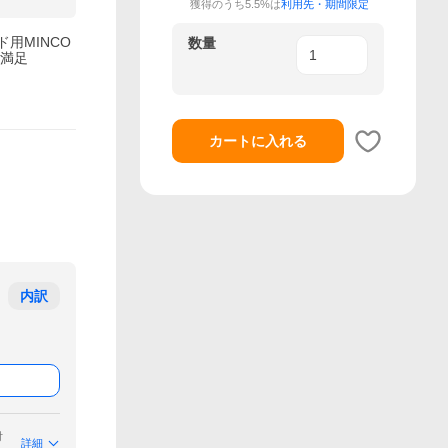
獲得のうち5.5%は
利用先・期間限定
ド用MINCO
数量
大満足
カートに入れる
内訳
付
詳細