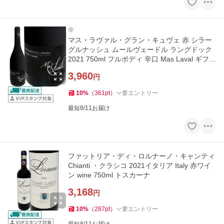
辛
マス・ラヴァル・グラン・キュヴェ 赤 シラー
グルナッシュ ムールヴェードル ラングドック
2021 750ml フルボディ 辛口 Mas Laval ギフト
プレゼント フランス
3,960
円
10
%
（
361
pt
）
要エントリー
最短8/11お届け
ファットリア・ディ・ロルナーノ・キャンティ
Chianti ・クラシコ 2021イタリア Italy 赤ワイ
ン wine 750ml トスカーナ
3,168
円
10
%
（
287
pt
）
要エントリー