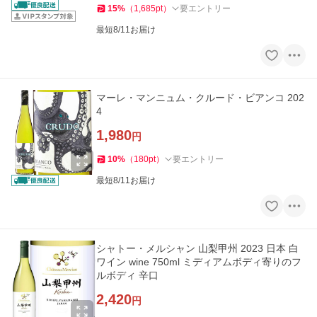
15
%
（
1,685
pt
）
要エントリー
最短8/11お届け
マーレ・マンニュム・クルード・ビアンコ 202
4
1,980
円
10
%
（
180
pt
）
要エントリー
最短8/11お届け
シャトー・メルシャン 山梨甲州 2023 日本 白
ワイン wine 750ml ミディアムボディ寄りのフ
ルボディ 辛口
2,420
円