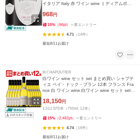
イタリア Italy 赤 ワイン wine ミディアムボデ
ィ 辛口 トスカーナ
968
円
10
%
（
86
pt
）
要エントリー
4.71
（
14
件
）
最短8/11お届け
M.CHAPOUTIER
白ワイン wine セット set まとめ買い シャプテ
ィエ ペイ・ドック・ブラン 12本 フランス Fra
nce 白 ワイン wine 白ワイン wine セット set
ワイン wine セット
18,150
円
1,512.5円/本（750ml, 12本）
15
%
（
2,482
pt
）
要エントリー
4.74
（
19
件
）
最短8/11お届け