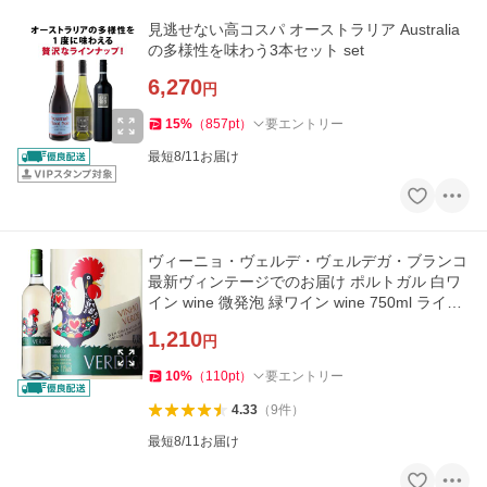
見逃せない高コスパ オーストラリア Australia
の多様性を味わう3本セット set
6,270
円
15
%
（
857
pt
）
要エントリー
最短8/11お届け
ヴィーニョ・ヴェルデ・ヴェルデガ・ブランコ
最新ヴィンテージでのお届け ポルトガル 白ワ
イン wine 微発泡 緑ワイン wine 750ml ライト
ボディ やや辛口 ミー
1,210
円
10
%
（
110
pt
）
要エントリー
4.33
（
9
件
）
最短8/11お届け