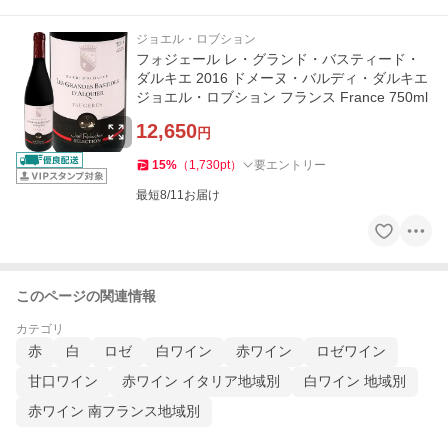
ジョエル・ロブション
フォジェール レ・グランド・バスティード・
ダルキエ 2016 ドメーヌ・バルディ・ダルキエ
ジョエル・ロブション フランス France 750ml
12,650
円
15
%
（
1,730
pt
）
要エントリー
最短8/11お届け
このページの関連情報
カテゴリ
赤
白
ロゼ
白ワイン
赤ワイン
ロゼワイン
甘口ワイン
赤ワイン イタリア地域別
白ワイン 地域別
赤ワイン 南フランス地域別