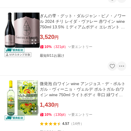
ぎんの雫・グット・ダルジャン・ピノ・ノワー
ル 2024 チリ レイダ・ヴァレー 赤ワイン wine
750ml 13.5% ミディアムボディ エレガント 果
実味 チェリー ラズベ
3,520
円
10
%
（
321
pt
）
要エントリー
最短8/11お届け
微発泡 白ワイン wine アンジョス・デ・ポルト
ガル・ヴィーニョ・ヴェルデ ポルトガル 白ワ
イン wine 750ml ライトボディ 辛口 緑ワイン
wine 微発泡 ヴィーニ
1,430
円
10
%
（
130
pt
）
要エントリー
4.57
（
14
件
）