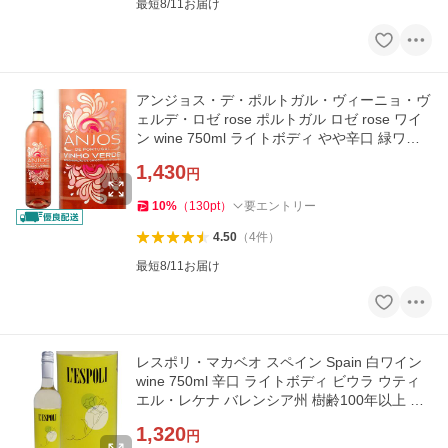
最短8/11お届け
アンジョス・デ・ポルトガル・ヴィーニョ・ヴ
ェルデ・ロゼ rose ポルトガル ロゼ rose ワイ
ン wine 750ml ライトボディ やや辛口 緑ワイ
ン wine 微発泡 ヴィー
1,430
円
10
%
（
130
pt
）
要エントリー
4.50
（
4
件
）
最短8/11お届け
レスポリ・マカベオ スペイン Spain 白ワイン
wine 750ml 辛口 ライトボディ ビウラ ウティ
エル・レケナ バレンシア州 樹齢100年以上 古
木 高樹齢 世界最高ワイ
1,320
円