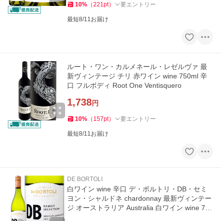
10
%
（
221
pt
）
要エントリー
最短8/11お届け
ルート・ワン・カルメネール・レゼルヴァ 最
新ヴィンテージ チリ 赤ワイン wine 750ml 辛
口 フルボディ Root One Ventisquero
1,738
円
10
%
（
157
pt
）
要エントリー
最短8/11お届け
DE BORTOLI
白ワイン wine 辛口 デ・ボルトリ・DB・セミ
ヨン・シャルドネ chardonnay 最新ヴィンテー
ジ オーストラリア Australia 白ワイン wine 750
ml ライトボディ 辛口