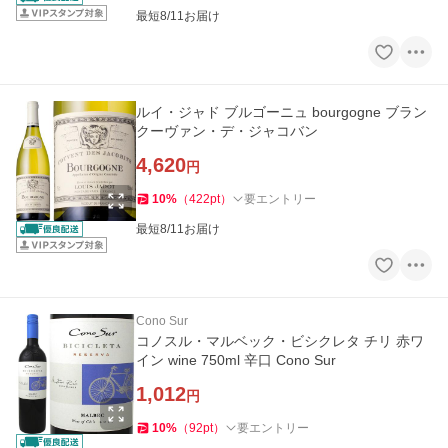
最短8/11お届け
ルイ・ジャド ブルゴーニュ bourgogne ブラン
クーヴァン・デ・ジャコバン
4,620
円
10
%
（
422
pt
）
要エントリー
最短8/11お届け
Cono Sur
コノスル・マルベック・ビシクレタ チリ 赤ワ
イン wine 750ml 辛口 Cono Sur
1,012
円
10
%
（
92
pt
）
要エントリー