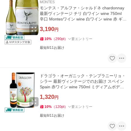
MONTES
モンテス・アルファ・シャルドネ chardonnay
最新ヴィンテージ チリ 白ワイン wine 750ml
辛口 Montesワイン wine 白ワイン wine 赤 ギ
フト プレゼント
3,190
円
10
%
（
290
pt
）
要エントリー
最短8/11お届け
ドラゴラ・オーガニック・テンプラニーリョ・
シラー 最新ヴィンテージでのお届け スペイン
Spain 赤ワイン wine 750ml ミディアムボディ
オーガニック 有機栽培
1,320
円
10
%
（
120
pt
）
要エントリー
最短8/11お届け