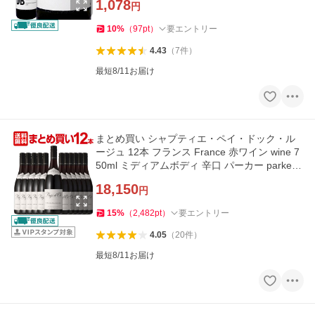
1,078
円
10
%
（
97
pt
）
要エントリー
4.43
（
7
件
）
最短8/11お届け
まとめ買い シャプティエ・ペイ・ドック・ル
ージュ 12本 フランス France 赤ワイン wine 7
50ml ミディアムボディ 辛口 パーカー parker
Chapoutierワイン wine
18,150
円
15
%
（
2,482
pt
）
要エントリー
4.05
（
20
件
）
最短8/11お届け