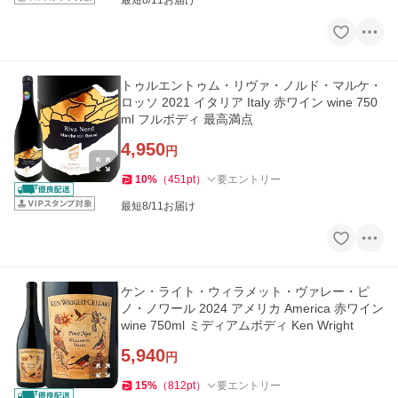
最短8/11お届け
トゥルエントゥム・リヴァ・ノルド・マルケ・
ロッソ 2021 イタリア Italy 赤ワイン wine 750
ml フルボディ 最高満点
4,950
円
10
%
（
451
pt
）
要エントリー
最短8/11お届け
ケン・ライト・ウィラメット・ヴァレー・ピ
ノ・ノワール 2024 アメリカ America 赤ワイン
wine 750ml ミディアムボディ Ken Wright
5,940
円
15
%
（
812
pt
）
要エントリー