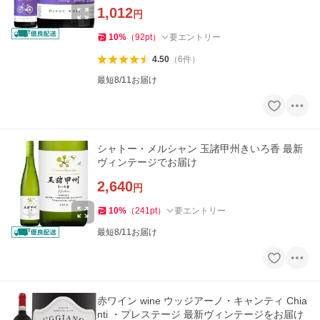
1,012
円
10
%
（
92
pt
）
要エントリー
4.50
（
6
件
）
最短8/11お届け
シャトー・メルシャン 玉諸甲州きいろ香 最新
ヴィンテージでお届け
2,640
円
10
%
（
241
pt
）
要エントリー
最短8/11お届け
赤ワイン wine ウッジアーノ・キャンティ Chia
nti ・プレステージ 最新ヴィンテージをお届け