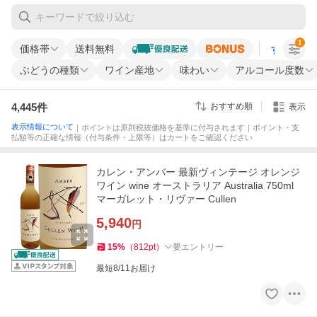
1
価格帯
送料無料
すべての条
ぶどうの種類
ワイン産地
味わい
アルコール度数
4,445
件
おすすめ順
表示
表示情報について
｜ポイントは原則税抜価格を基準に付与されます｜ポイント・支
払額等の正確な情報（付与条件・上限等）はカートをご確認ください
カレン・アンバー 最新ヴィンテージ オレンジ
ワイン wine オーストラリア Australia 750ml
マーガレット・リヴァー Cullen
5,940
円
15
%
（
812
pt
）
要エントリー
最短8/11お届け