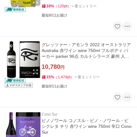
10
%
（
120
pt
）
要エントリー
最短8/11お届け
グレッツァー・アモンラ 2022 オーストラリア
Australia 赤ワイン wine 750ml フルボディ パ
ーカー parker 96点 カルトシラーズ 豪州 人気
シラーズ 凝縮果実
10,780
円
15
%
（
1,474
pt
）
要エントリー
最短8/11お届け
Cono Sur
ピノノワール コノスル・ピノ・ノワール・ビ
シクレタ チリ 赤ワイン wine 750ml 辛口 Cono
Sur