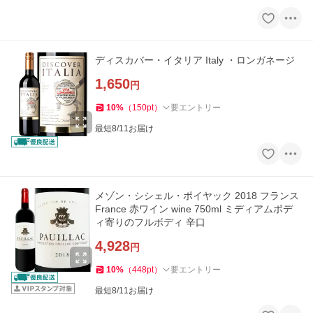
ディスカバー・イタリア Italy ・ロンガネージ
1,650
円
10
%
（
150
pt
）
要エントリー
最短8/11お届け
メゾン・シシェル・ポイヤック 2018 フランス
France 赤ワイン wine 750ml ミディアムボデ
ィ寄りのフルボディ 辛口
4,928
円
10
%
（
448
pt
）
要エントリー
最短8/11お届け