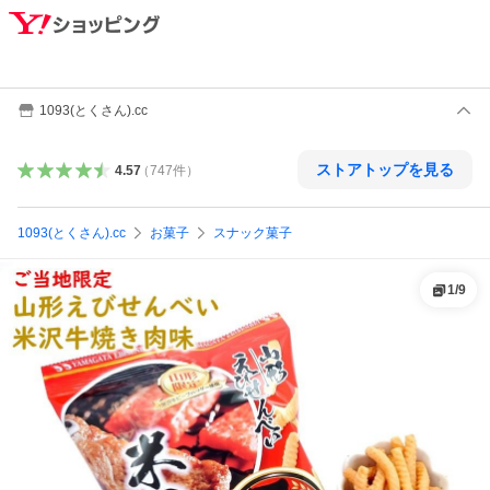
1093(とくさん).cc
ストアトップを見る
4.57
（
747
件
）
1093(とくさん).cc
お菓子
スナック菓子
1
/
9