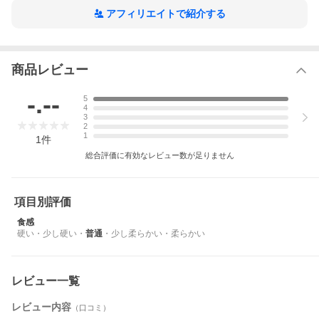
アフィリエイトで紹介する
商品レビュー
-.--
5
4
3
2
1
1
件
総合評価に有効なレビュー数が足りません
項目別評価
食感
硬い
・
少し硬い
・
普通
・
少し柔らかい
・
柔らかい
レビュー一覧
レビュー内容
（口コミ）