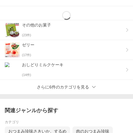
その他のお菓子
(
23
件)
ゼリー
商品説明
(
17
件)
名称
菓子
原材料名
小麦粉生地(小麦粉、コーンスターチ、食
おしどりミルクケーキ
塩、米粉(国産))(国内製造)、植物油脂、ビー
フステーキシーズニング、たまねぎ粉末、ビ
(
14
件)
ーフバーベキュー風味シーズニング、黒胡
椒、えびパウダー、米沢牛パウダー/調味料
さらに6件のカテゴリを見る
(アミノ酸等)、膨張剤、重炭酸アンモニウ
ム、香料、微粒二酸化ケイ素、カラメル色
素、酸味料、香辛料抽出物、酸化防止剤
(V.E)、(一部にえび・小麦・乳成分・大豆・
牛肉・ゼラチンを含む)
関連ジャンルから探す
内容量
１袋（６５ｇ）
賞味期限
製造日から１５０日
カテゴリ
保存方法
直射日光、高温多湿を避け、常温で保存して
下さい。
おつまみ珍味さきいか、するめ
肉のおつまみ珍味