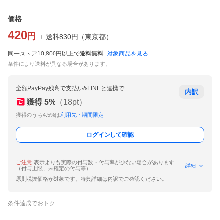
価格
420
円
+ 送料
830
円
（
東京都
）
同一ストア10,800円以上で
送料無料
対象商品を見る
条件により送料が異なる場合があります。
全額PayPay残高で支払い&LINEと連携で
内訳
獲得
5
%
（
18
pt）
獲得のうち4.5%は
利用先・期間限定
ログインして確認
ご注意
表示よりも実際の付与数・付与率が少ない場合があります
詳細
（付与上限、未確定の付与等）
原則税抜価格が対象です。特典詳細は内訳でご確認ください。
条件達成でおトク