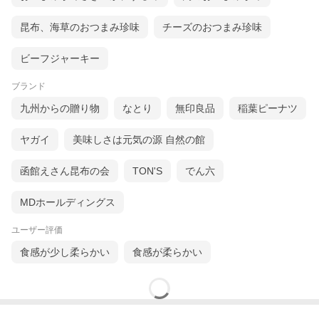
販売者
株式会社加藤物産
山形県上山市新金谷826-1
製造所
昆布、海草のおつまみ珍味
株式会社三真 千葉工場
チーズのおつまみ珍味
千葉県茂原市萱場2244-1
備考欄
※本製品の製造工場ではかに・卵・落花生・
ビーフジャーキー
アーモンド・いか・オレンジ・豚肉・鶏肉・
さば・くるみ・りんご・バナナ・ごま・カシ
ューナッツを含む製品を製造しています。
ブランド
※開封後はなるべく早くお召し上がりくださ
九州からの贈り物
なとり
無印良品
稲葉ピーナツ
い。
※在庫の関係上、表記の賞味期限よりも短い
場合がございます。
ヤガイ
美味しさは元気の源 自然の館
サクッとした軽い食感の大振りなえびせんべいに
贅沢な「米沢牛パウダー」をコラボレートしたら、
函館えさん昆布の会
TON'S
でん六
ビックリするくらい美味しいスナックができちゃいました。
気づけば…「アレッ!?もうない」なんて事に。ご注意ください
ネ！
MDホールディングス
【東北 山形 米沢 米沢牛 ご当地 おみやげ お土産 手土産 限定 牛肉
ユーザー評価
黒毛和牛 おいしい 美味しい うまい えびせんべい オリジナル コラ
ボ お菓子 スナック菓子 カロリー おすすめ お取り寄せ 高級 産地
食感が少し柔らかい
食感が柔らかい
地域限定 通販 取り寄せ 人気 販売 大好き】