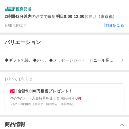
2時間42分以内
の注文で最短
明日9:00-12:00
お届け（東京都）
詳細を見る
お届け日指定可
バリエーション
◆ギフト包装、◆のし、◆メッセージカード、ビニール袋・紙袋は別
おトクなお知らせ
合計5,000円相当プレゼント！
420
0
PayPayカード入会特典を使うと
円
円
うち2,000円相当は利用先・期間限定。他条件あり
商品情報