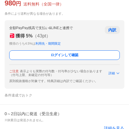
980
円
送料無料
（
全国一律
）
条件により送料が異なる場合があります。
全額PayPay残高で支払い&LINEと連携で
内訳
獲得
5
%
（
43
pt）
獲得のうち4.5%は
利用先・期間限定
ログインして確認
ご注意
表示よりも実際の付与数・付与率が少ない場合があります
詳細
（付与上限、未確定の付与等）
原則税抜価格が対象です。特典詳細は内訳でご確認ください。
条件達成でおトク
0～2日以内に発送（受注生産）
※休業日は発送されません。
詳細を見る