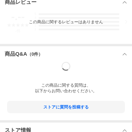
商品レビュー
apricot
magenta
g
021
065
-.--
5
yellow
cobalt
s
4
blue
g
この
商品
に関するレビューはありません
3
201
2
086
1
light
brilliant
s
-
件
yellow
blue
801
508
nut
blue
g
brown
商品Q&A
（
0
件）
032
502
赤
turquoise
すべて「つやあり」ですが白と黒については「つやなし」もあり
ます。
この
商品
に関する質問は、
以下からお問い合わせください。
ストアに質問を投稿する
ストア情報