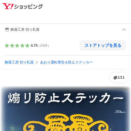
飾屋工房 切り札屋
ストアトップを見る
4.75
（
24
件
）
飾屋工房 切り札屋
あおり運転警告＆防止ステッカー
1
/
11