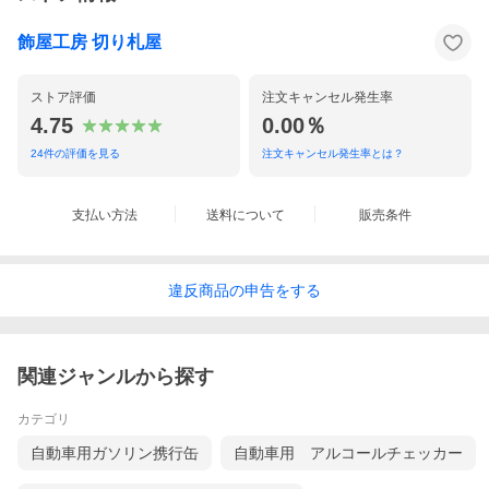
飾屋工房 切り札屋
ストア評価
注文キャンセル発生率
4.75
0.00％
24
件の評価を見る
注文キャンセル発生率とは？
支払い方法
送料について
販売条件
違反
商品の
申告をする
関連ジャンルから探す
カテゴリ
自動車用ガソリン携行缶
自動車用 アルコールチェッカー