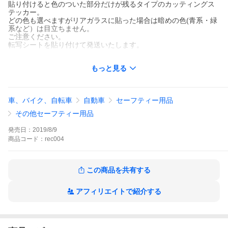
貼り付けると色のついた部分だけが残るタイプのカッティングス
テッカー。
どの色も選べますがリアガラスに貼った場合は暗めの色(青系・緑
系など）は目立ちません。
ご注意ください。
転写シートを貼り付けて発送いたします。
耐候性能5年以上の屋外用シートを使用していますので粘着力はか
もっと見る
なり強固、雨や風、強い日差しでもはがれません。
貼る場所はリアガラスを推奨しています。
(強粘着のためボディーに貼ることはお勧めしません）
車、バイク、自転車
自動車
セーフティー用品
■ 色見本/それぞれの商品についてこの色見本の中から
そのステッカーに合った数色をピックアップしています。
その他セーフティー用品
(色は目安です)
発売日：
2019/8/9
※ 当工房では耐候性能屋外５年以上のドイツORAFOL社製
商品
コード：
rec004
高性能カッティングフィルム「
ORACAL
」を使用しています。
この商品を共有する
101
302
白
朱色
d
アフィリエイトで紹介する
018
402
ivory
cyclamen
pink
215
411