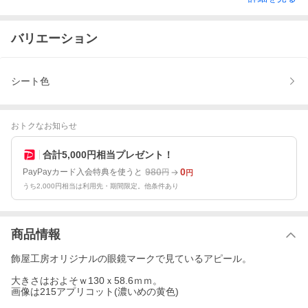
バリエーション
シート色
おトクなお知らせ
合計5,000円相当プレゼント！
980
0
PayPayカード入会特典を使うと
円
円
うち2,000円相当は利用先・期間限定。他条件あり
商品情報
飾屋工房オリジナルの眼鏡マークで見ているアピール。
大きさはおよそｗ130ｘ58.6ｍｍ。
画像は215アプリコット(濃いめの黄色)