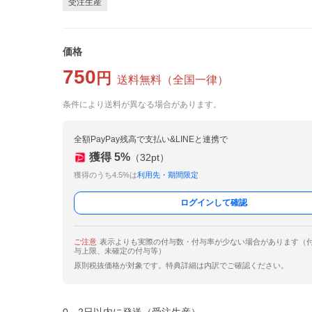
受注生産
価格
750
円
送料無料
（
全国一律
）
条件により送料が異なる場合があります。
全額PayPay残高で支払い&LINEと連携で
獲得
5
%
（
32
pt）
獲得のうち4.5%は
利用先・期間限定
ログインして確認
ご注意
表示よりも実際の付与数・付与率が少ない場合があります（
与上限、未確定の付与等）
原則税抜価格が対象です。特典詳細は内訳でご確認ください。