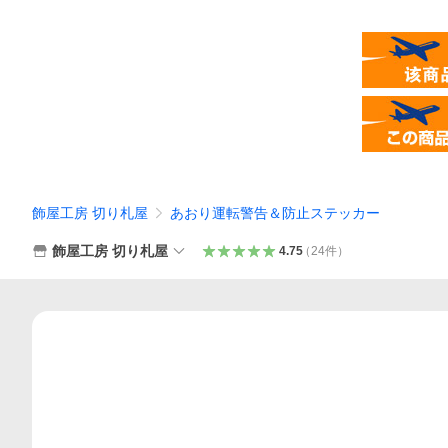
飾屋工房 切り札屋
あおり運転警告＆防止ステッカー
飾屋工房 切り札屋
4.75
（
24
件
）