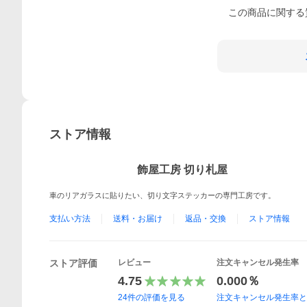
この
商品
に関する
ストア情報
飾屋工房 切り札屋
車のリアガラスに貼りたい、切り文字ステッカーの専門工房です。
支払い方法
送料・お届け
返品・交換
ストア情報
ストア評価
レビュー
注文キャンセル発生率
4.75
0.000％
24
件の評価を見る
注文キャンセル発生率