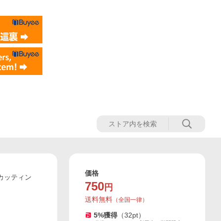
価格
カッティン
750
円
送料無料
（
全国一律
）
5
%獲得
（
32
pt）