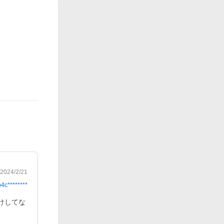
2024/2/21
b4c********
けしてな