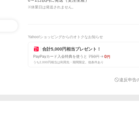
0～2日以内に発送（受注生産）
※休業日は発送されません。
Yahoo!ショッピングからのオトクなお知らせ
合計5,000円相当プレゼント！
750
0
PayPayカード入会特典を使うと
円
円
うち2,000円相当は利用先・期間限定。他条件あり
違反申告