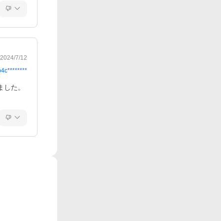
2024/7/12
b4c********
ました。