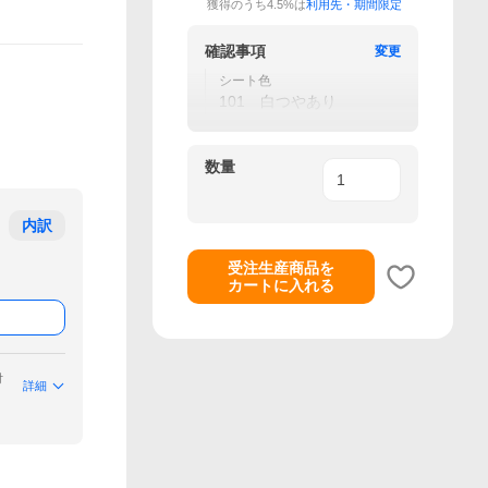
獲得のうち4.5%は
利用先・期間限定
確認事項
変更
シート色
101 白つやあり
数量
内訳
受注生産商品を
カートに入れる
付
詳細