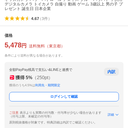
デジタルカメラ トイカメラ 自撮り 動画 ゲーム 3歳以上 男の子 プ
レゼント 誕生日 日本企業
4.67
（
3
件
）
価格
5,478
円
送料無料
（
東京都
）
条件により送料が異なる場合があります。
全額PayPay残高で支払い&LINEと連携で
内訳
獲得
5
%
（
250
pt）
獲得のうち4.5%は
利用先・期間限定
ログインして確認
ご注意
表示よりも実際の付与数・付与率が少ない場合があります
詳細
（付与上限、未確定の付与等）
原則税抜価格が対象です。特典詳細は内訳でご確認ください。