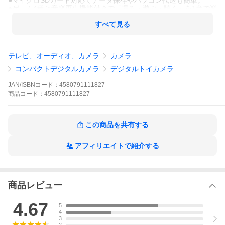
●マイクロSDカード対応でデータ保存やパソコン転送も簡単。
●ゲーム4種と音楽再生機能付きで「撮る・遊ぶ・聴く」を1台で楽
しめる。
●首掛けストラップ付きで持ち運びも安心。
すべて見る
●キッズカメラ・トイカメラとして初めての子供用カメラにおすす
め。簡単操作で小さなお子さまでも使いやすい設計。
●外出・旅行・おでかけのおもちゃとして活躍し、家族や友達との
テレビ、オーディオ、カメラ
カメラ
思い出を楽しく残せます。
●軽量コンパクトで持ちやすく、3歳・4歳・5歳の男の子・女の子
コンパクトデジタルカメラ
デジタルトイカメラ
に人気のカメラおもちゃです。
●誕生日プレゼント・クリスマス・入園入学祝い・ギフト需要にも
JAN/ISBNコード：
4580791111827
対応した人気のパウパトロールおもちゃ。
商品
コード：
4580791111827
●USB充電対応で繰り返し使える子供用デジタルカメラ。
●安心の日本企業
この商品を共有する
アフィリエイトで紹介する
商品レビュー
4.67
5
4
3