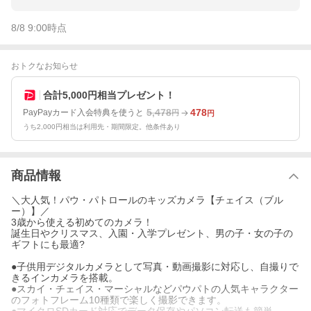
8/8 9:00
時点
おトクなお知らせ
合計5,000円相当プレゼント！
5,478
478
PayPayカード入会特典を使うと
円
円
うち2,000円相当は利用先・期間限定。他条件あり
商品情報
＼大人気！パウ・パトロールのキッズカメラ【チェイス（ブル
ー）】／
3歳から使える初めてのカメラ！
誕生日やクリスマス、入園・入学プレゼント、男の子・女の子の
ギフトにも最適?
●子供用デジタルカメラとして写真・動画撮影に対応し、自撮りで
きるインカメラを搭載。
●スカイ・チェイス・マーシャルなどパウパトの人気キャラクター
のフォトフレーム10種類で楽しく撮影できます。