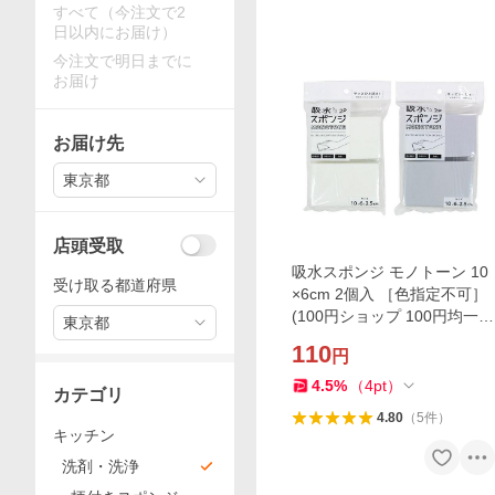
すべて（今注文で2
日以内にお届け）
今注文で明日までに
お届け
お届け先
東京都
店頭受取
吸水スポンジ モノトーン 10
受け取る都道府県
×6cm 2個入 ［色指定不可］
(100円ショップ 100円均一 1
東京都
00均一 100均)
110
円
4.5
%
（
4
pt
）
カテゴリ
4.80
（
5
件
）
キッチン
洗剤・洗浄