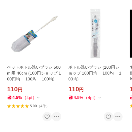
ペットボトル洗いブラシ 500
ボトル洗いブラシ (100円シ
ml用 40cm (100円ショップ 1
ョップ 100円均一 100均一 1
00円均一 100均一 100均)
00均)
110
110
円
円
4.5
%
（
4
pt
）
4.5
%
（
4
pt
）
5.00
（
4
件
）