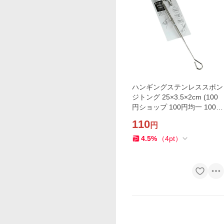
ハンギングステンレススポン
ジトング 25×3.5×2cm (100
円ショップ 100円均一 100均
一 100均)
110
円
4.5
%
（
4
pt
）