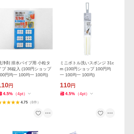
洗浄剤 排水パイプ用 小粒タ
ミニボトル洗いスポンジ 31c
イプ 36錠入 (100円ショップ
m (100円ショップ 100円均
100円均一 100均一 100均)
一 100均一 100均)
110
110
円
円
4.5
%
（
4
pt
）
4.5
%
（
4
pt
）
4.75
（
8
件
）