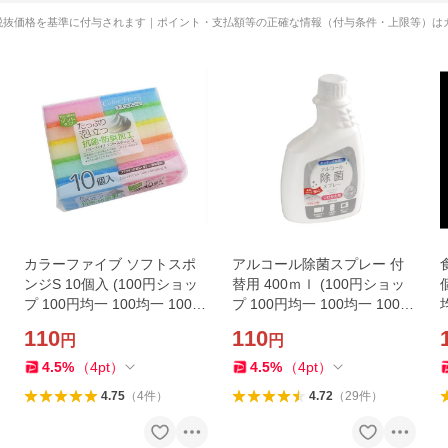
税抜価格を基準に付与されます｜ポイント・支払額等の正確な情報（付与条件・上限等）は
カラーファイブ ソフトスポ
アルコール除菌スプレー 付
ンジS 10個入 (100円ショッ
替用 400ｍｌ (100円ショッ
プ 100円均一 100均一 100
プ 100円均一 100均一 100
均)
均)
110
110
円
円
4.5
%
（
4
pt
）
4.5
%
（
4
pt
）
4.75
（
4
件
）
4.72
（
29
件
）