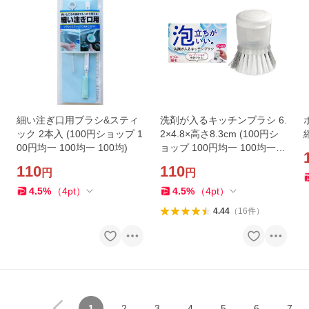
細い注ぎ口用ブラシ&スティ
洗剤が入るキッチンブラシ 6.
ック 2本入 (100円ショップ 1
2×4.8×高さ8.3cm (100円シ
00円均一 100均一 100均)
ョップ 100円均一 100均一 1
00均)
110
110
円
円
4.5
%
（
4
pt
）
4.5
%
（
4
pt
）
4.44
（
16
件
）
1
2
3
4
5
6
7