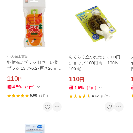
小久保工業所
らくらく立つたわし (100円
野菜洗いブラシ 野さしい菜
ショップ 100円均一 100均一
ブラシ 13.7×6.2×厚さ2cm (1
100均)
00円ショップ 100円均一 100
110
110
円
円
均一 100均)
4.5
%
（
4
pt
）
4.5
%
（
4
pt
）
5.00
（
3
件
）
4.67
（
6
件
）