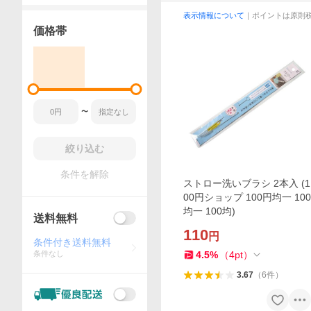
表示情報について
｜ポイントは原則
価格帯
〜
絞り込む
条件を解除
ストロー洗いブラシ 2本入 (1
00円ショップ 100円均一 100
均一 100均)
送料無料
110
円
条件付き送料無料
条件なし
4.5
%
（
4
pt
）
3.67
（
6
件
）