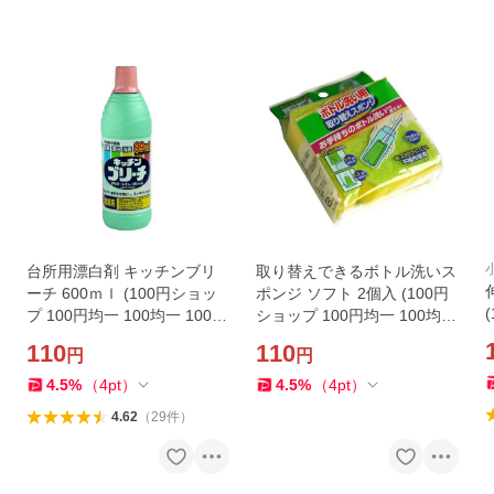
台所用漂白剤 キッチンブリ
取り替えできるボトル洗いス
ーチ 600ｍｌ (100円ショッ
ポンジ ソフト 2個入 (100円
プ 100円均一 100均一 100
ショップ 100円均一 100均一
均)
100均)
110
110
円
円
4.5
%
（
4
pt
）
4.5
%
（
4
pt
）
4.62
（
29
件
）