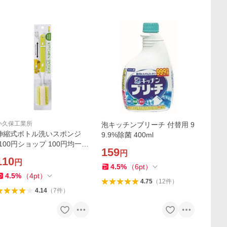
小久保工業所
泡キッチンブリーチ 付替用 9
伸縮式ボトル洗いスポンジ
9.9%除菌 400ml
(100円ショップ 100円均一 1
159
円
00均一 100均)
110
円
4.5
%
（
6
pt
）
4.5
%
（
4
pt
）
4.75
（
12
件
）
4.14
（
7
件
）