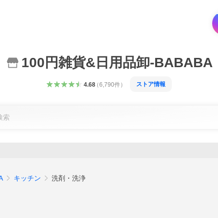
100円雑貨&日用品卸-BABABA
ストア情報
4.68
（
6,790
件
）
A
キッチン
洗剤・洗浄