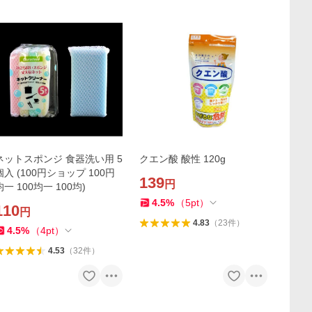
ネットスポンジ 食器洗い用 5
クエン酸 酸性 120g
個入 (100円ショップ 100円
139
円
均一 100均一 100均)
4.5
%
（
5
pt
）
110
円
4.83
（
23
件
）
4.5
%
（
4
pt
）
4.53
（
32
件
）