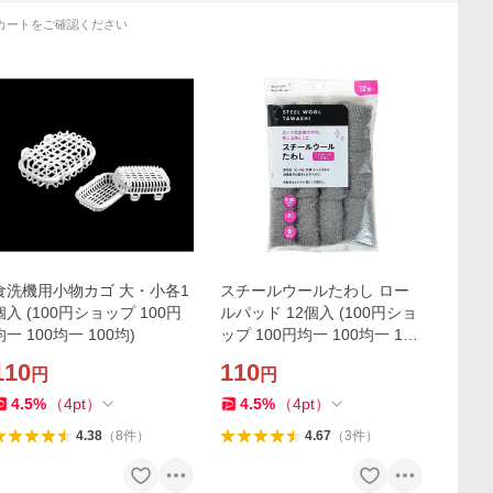
カートをご確認ください
食洗機用小物カゴ 大・小各1
スチールウールたわし ロー
個入 (100円ショップ 100円
ルパッド 12個入 (100円ショ
均一 100均一 100均)
ップ 100円均一 100均一 100
均)
110
110
円
円
4.5
%
（
4
pt
）
4.5
%
（
4
pt
）
4.38
（
8
件
）
4.67
（
3
件
）