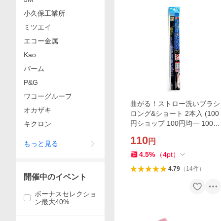
小久保工業所
ミツエイ
エコー金属
Kao
パーム
P&G
ワコーグループ
曲がる！ストロー洗いブラシ
オカザキ
ロング&ショート 2本入 (100
円ショップ 100円均一 100均
キクロン
一 100均)
110
円
もっと見る
4.5
%
（
4
pt
）
4.79
（
14
件
）
開催中のイベント
ボーナスセレクショ
ン最大40%