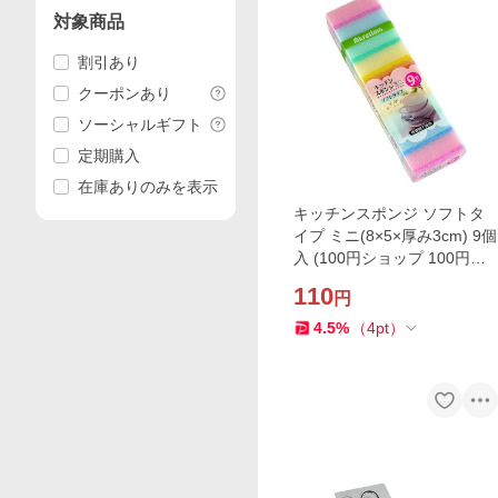
対象商品
割引あり
クーポンあり
ソーシャルギフト
定期購入
在庫ありのみを表示
キッチンスポンジ ソフトタ
イプ ミニ(8×5×厚み3cm) 9個
入 (100円ショップ 100円均
一 100均一 100均)
110
円
4.5
%
（
4
pt
）