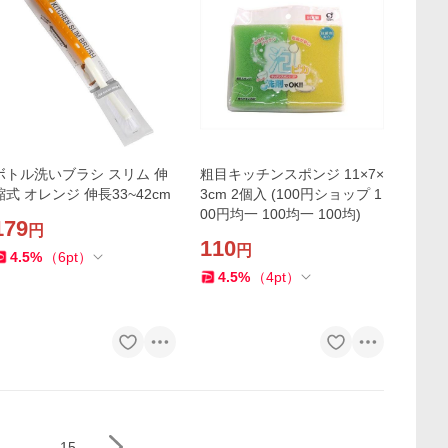
ボトル洗いブラシ スリム 伸
粗目キッチンスポンジ 11×7×
縮式 オレンジ 伸長33~42cm
3cm 2個入 (100円ショップ 1
00円均一 100均一 100均)
179
円
110
円
4.5
%
（
6
pt
）
4.5
%
（
4
pt
）
...
15