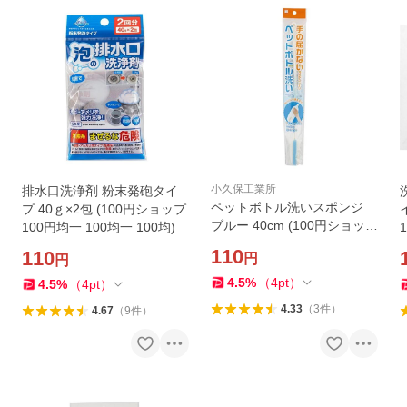
小久保工業所
排水口洗浄剤 粉末発砲タイ
ペットボトル洗いスポンジ
プ 40ｇ×2包 (100円ショップ
ブルー 40cm (100円ショップ
100円均一 100均一 100均)
100円均一 100均一 100均)
110
110
円
円
4.5
%
（
4
pt
）
4.5
%
（
4
pt
）
4.33
（
3
件
）
4.67
（
9
件
）