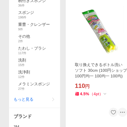
柄付きスポンジ
36
件
スポンジ
198
件
重曹・クレンザー
9
件
その他
2
件
たわし・ブラシ
117
件
洗剤
取り換えできるボトル洗い
15
件
ソフト 30cm (100円ショップ
洗浄剤
100円均一 100均一 100均)
12
件
メラミンスポンジ
110
円
27
件
4.5
%
（
4
pt
）
もっと見る
ブランド
3M