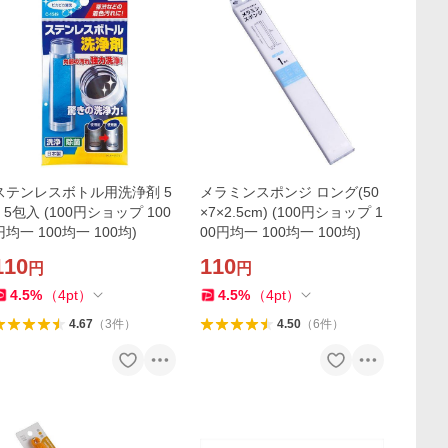
ステンレスボトル用洗浄剤 5
メラミンスポンジ ロング(50
g 5包入 (100円ショップ 100
×7×2.5cm) (100円ショップ 1
円均一 100均一 100均)
00円均一 100均一 100均)
110
110
円
円
4.5
%
（
4
pt
）
4.5
%
（
4
pt
）
4.67
（
3
件
）
4.50
（
6
件
）