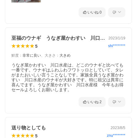
いいね
0
至福のウナギ うなぎ屋かわすい 川口水産
2023/1/19
5
shi********
鮮度
：
非常に良い
、
大きさ
：
大きめ
うなぎ屋かわすい　川口水産は、どこのウナギと比べても
一番です。ウナギはふわふわフワトッロとしていて、タレ
がまたおいしい言うことなしです。家族全員うなぎ屋かわ
すい　川口水産のウナギが大好きです。特に祖父は異常に
喜んでます。うなぎ屋かわすい　川口水産様　今年もお得
いいね
2
送り物としても
2023/8/5
5
znu********