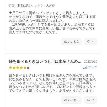
鮮度
：
非常に良い
、
大きさ
：
大きめ
土用丑の日に両親へプレゼントとして購入しました。

せっかくなので、蒲焼だけではなく普段あまり口にする事
のない白焼きも一緒に購入しました。

　1尾が凄い大きくとても食べ応えがあり、湯煎ですぐに
出来上がるので簡単に美味しい鰻が食べる事ができとても
喜んでくれたので良かったです。
いいね
1
鰻を食べるときはいつも川口水産さんのを…
2022/1/16
5
yab********
鰻を食べるときはいつも川口水産さんのを頼んでいます。

変な臭みもなく、とても美味しいです。今回は白焼きも入
っているセットで、とてもお得だと思います。日本酒で白
焼きをつまむのが楽しみです。プレゼントで肝焼きも入っ
ていてとても嬉しくなりました。ありがとうございます。
いいね
1