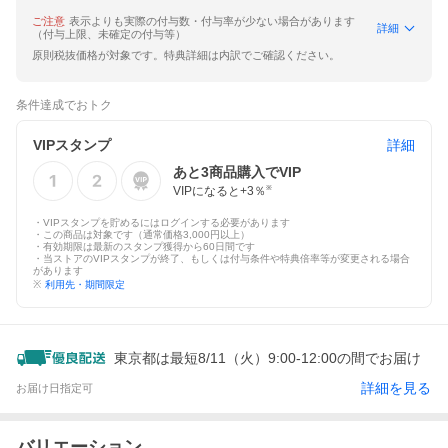
ご注意
表示よりも実際の付与数・付与率が少ない場合があります
詳細
（付与上限、未確定の付与等）
原則税抜価格が対象です。特典詳細は内訳でご確認ください。
条件達成でおトク
VIPスタンプ
詳細
あと
3
商品購入でVIP
VIPになると+
3
％
※
・VIPスタンプを貯めるにはログインする必要があります
・この商品は対象です（通常価格3,000円以上）
・有効期限は最新のスタンプ獲得から60日間です
・当ストアのVIPスタンプが終了、もしくは付与条件や特典倍率等が変更される場合
があります
※
利用先・期間限定
東京都は最短8/11（火）9:00-12:00の間でお届け
詳細を見る
お届け日指定可
バリエーション