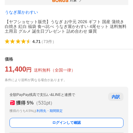
対象
うなぎ屋かわすい
【ヤフショセット販売】うなぎ お中元 2026 ギフト 国産 蒲焼き
白焼き 紅白 福袋 食べ比べ うなぎ屋かわすい 4尾セット 送料無料
土用丑 グルメ 誕生日プレゼント 詰め合わせ 爆買
4.71
（
73
件
）
価格
11,400
円
送料無料
（
全国一律
）
条件により送料が異なる場合があります。
全額PayPay残高で支払い&LINEと連携で
内訳
獲得
5
%
（
531
pt）
獲得のうち4.5%は
利用先・期間限定
ログインして確認