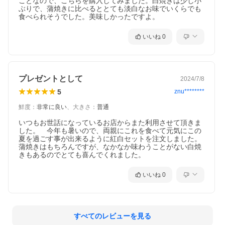
ことなので、こちらを購入してみました。白焼きは少し小
ぶりで、蒲焼きに比べるととても淡白なお味でいくらでも
食べられそうでした。美味しかったですよ。
いいね
0
プレゼントとして
2024/7/8
5
znu********
鮮度
：
非常に良い
、
大きさ
：
普通
いつもお世話になっているお店からまた利用させて頂きま
した。　今年も暑いので、両親にこれを食べて元気にこの
夏を過ごす事が出来るように紅白セットを注文しました。
蒲焼きはもちろんですが、なかなか味わうことがない白焼
きもあるのでとても喜んでくれました。
いいね
0
すべてのレビューを見る