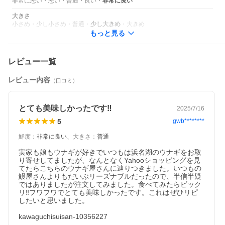
非常に悪い
・
悪い
・
普通
・
良い
・
非常に良い
大きさ
小さめ
・
少し小さめ
・
普通
・
少し大きめ
・
大きめ
もっと見る
レビュー一覧
レビュー内容
（口コミ）
とても美味しかったです‼︎
2025/7/16
5
gwb********
鮮度
：
非常に良い
、
大きさ
：
普通
実家も娘もウナギが好きでいつもは浜名湖のウナギをお取
り寄せしてましたが、なんとなくYahooショッピングを見
てたらこちらのウナギ屋さんに辿りつきました。いつもの
鰻屋さんよりもだいぶリーズナブルだったので、半信半疑
ではありましたが注文してみました。食べてみたらビック
リ‼︎フワフワでとても美味しかったです。これはぜひリピ
したいと思いました。

kawaguchisuisan-10356227
