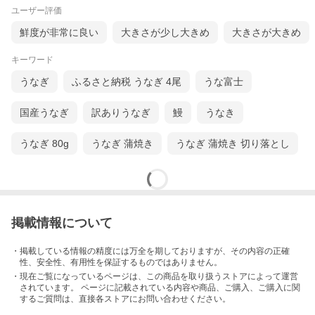
ユーザー評価
鮮度が非常に良い
大きさが少し大きめ
大きさが大きめ
キーワード
うなぎ
ふるさと納税 うなぎ 4尾
うな富士
国産うなぎ
訳ありうなぎ
鰻
うなき
うなぎ 80g
うなぎ 蒲焼き
うなぎ 蒲焼き 切り落とし
掲載情報について
・掲載している情報の精度には万全を期しておりますが、その内容の正確
性、安全性、有用性を保証するものではありません。
・現在ご覧になっているページは、この
商品
を取り扱うストアによって運営
されています。 ページに記載されている内容
や商品、ご購入
、ご購入に関
するご質問は、直接各ストアにお問い合わせください。