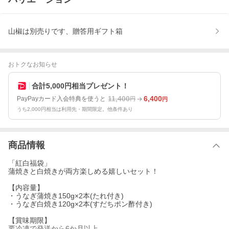
山椒は別売りです、贈答用ギフト箱
おトクなお知らせ
合計5,000円相当プレゼント！
11,400
6,400
PayPayカード入会特典を使うと
円
円
うち2,000円相当は利用先・期間限定。他条件あり
商品情報
「紅白福袋」
蒲焼きと白焼きが両方楽しめる嬉しいセット！
【内容量】
・うなぎ蒲焼き150g×2本(たれ付き)
・うなぎ白焼き120g×2本(すだちポン酢付き)
【賞味期限】
要冷凍で発送から6か月以上