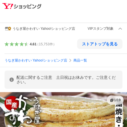
うなぎ屋かわすい Yahoo!ショッピング店
VIPスタンプ対象
ストアトップを見る
4.61
（
15,753
件
）
うなぎ屋かわすい Yahoo!ショッピング店
商品一覧
配送に関するご注意 土日祝はお休みです。ご注意くだ
さい。
1
/
19