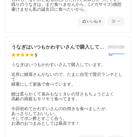
残りのうなぎは、まだ食べませんから、(メガサイズ)感想
書けません私の誕生日に食べたいから。
いいね
4
うなぎはいつもかわすいさんで購入してい…
2022/1/26
5
fst********
うなぎはいつもかわすいさんで購入しています。

近所に鰻屋さんがないので、たまに自宅で贅沢ランチとし
て

鰻重にして家族で食べています。

鰻は柔らかくて臭みもなくタレの甘さもちょうどよく

高齢の両親もモリモリ食べてます。

今回初めてかわすいさんの白焼きを食べましたが、

あっさりしておいしい。

そしてポン酢とすごく合う。

お酒のおつまみとしては最高です！
