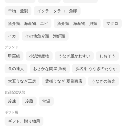
干物、薫製
イクラ、タラコ、魚卵
魚介類、海産物、エビ
魚介類、海産物、貝類
マグロ
イカ
その他魚介類、海鮮類
ブランド
甲羅組
小浜海産物
うなぎ屋かわすい
しおそう
食の達人
おさかな問屋 魚奏
浜名湖 うなぎのたなか
大五うなぎ工房
豊橋うなぎ 夏目商店
うなぎの兼光
食品配送状態
冷凍
冷蔵
常温
ギフト用
ギフト、贈り物用