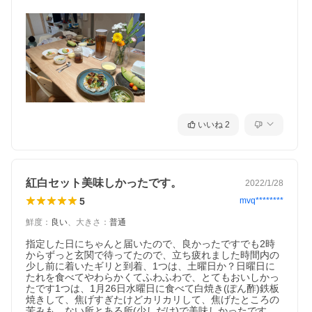
いいね
2
紅白セット美味しかったです。
2022/1/28
5
mvq********
鮮度
：
良い
、
大きさ
：
普通
指定した日にちゃんと届いたので、良かったですでも2時
からずっと玄関で待ってたので、立ち疲れました時間内の
少し前に着いたギリと到着、1つは、土曜日か？日曜日に
たれを食べてやわらかくてふわふわで、とてもおいしかっ
たです1つは、1月26日水曜日に食べて白焼き(ぽん酢)鉄板
焼きして、焦げすぎたけどカリカリして、焦げたところの
苦みも、ない所とある所(少しだけ)で美味しかったです。