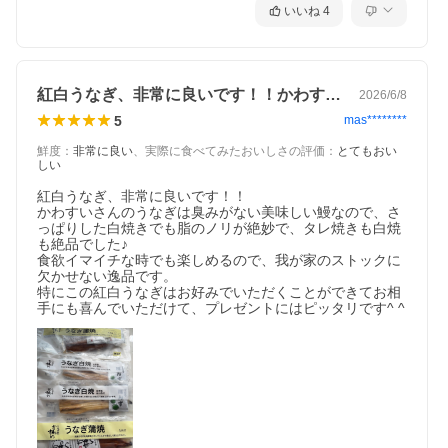
いいね
4
紅白うなぎ、非常に良いです！！かわすい…
2026/6/8
5
mas********
鮮度
：
非常に良い
、
実際に食べてみたおいしさの評価
：
とてもおい
しい
紅白うなぎ、非常に良いです！！

かわすいさんのうなぎは臭みがない美味しい鰻なので、さ
っぱりした白焼きでも脂のノリが絶妙で、タレ焼きも白焼
も絶品でした♪

食欲イマイチな時でも楽しめるので、我が家のストックに
欠かせない逸品です。

特にこの紅白うなぎはお好みでいただくことができてお相
手にも喜んでいただけて、プレゼントにはピッタリです^ ^