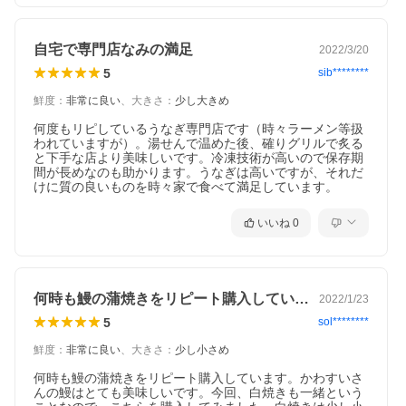
自宅で専門店なみの満足
2022/3/20
5
sib********
鮮度
：
非常に良い
、
大きさ
：
少し大きめ
何度もリピしているうなぎ専門店です（時々ラーメン等扱
われていますが）。湯せんで温めた後、確りグリルで炙る
と下手な店より美味しいです。冷凍技術が高いので保存期
間が長めなのも助かります。うなぎは高いですが、それだ
けに質の良いものを時々家で食べて満足しています。
いいね
0
何時も鰻の蒲焼きをリピート購入していま…
2022/1/23
5
sol********
鮮度
：
非常に良い
、
大きさ
：
少し小さめ
何時も鰻の蒲焼きをリピート購入しています。かわすいさ
んの鰻はとても美味しいです。今回、白焼きも一緒という