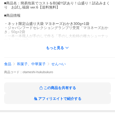
■商品名：簡易包装でコストを削減!!!訳あり！山盛り！詰込みまく
り お試し福袋 ver.6【送料無料】
■商品情報
・ネット限定山盛り大袋 マヨネーズおかき300g×1袋
・ジャパンフードセレクショングランプリ受賞「マヨネーズおか
き」50g×2袋
・一本一本職人が手のしで作る「手のし大粒柿の種カシューナッ
ツ入」60g×2袋
・味付けは天塩。贅沢にごま油を使用した「ごまサラダ」40g×2
もっと見る
袋
・天塩風味のシンプルサラダがけ「みのり」40g×2袋
・もち米を原料にかりんとう風に仕上げました。「ノンフライ黒
糖かりんとう」50g×2袋
食品
和菓子、中華菓子
せんべい
・北海道産大袖振り大豆を生地につきこみました「えだ豆焼」60g
×2袋
商品
コード：
otameshi-hukubukuro
--- 選べる7袋目 ------------------
・ビールが旨うま「ガーリックもち」50g×2袋 or 「新潟産コシヒ
この商品を共有する
カリ」お試し2合×1袋
--- 山盛り大袋 -------------------
アフィリエイトで紹介する
「山盛りマヨおかき300g×1袋」