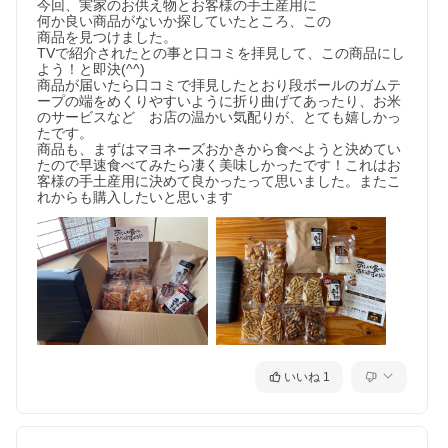
今回、実家のお供え物とお客様の手土産用に

何か良い商品がないか探していたところ、この

商品を見つけました。

TVで紹介されたとの事と口コミを拝見して、この商品にし
よう！と即決(^^)

商品が届いたら口コミで拝見したとおり段ボールのガムテ
ープの端をめくりやすいように折り曲げてあったり、お米
のサービスなど　お店の温かい気配りが、とても嬉しかっ
たです。

商品も、まずはマヨネーズおかきから食べようと決めてい
たので早速食べてみたら凄く美味しかったです！これはお
客様の手土産用に決めて良かったって思いました。またこ
れからも購入したいと思います
いいね
1