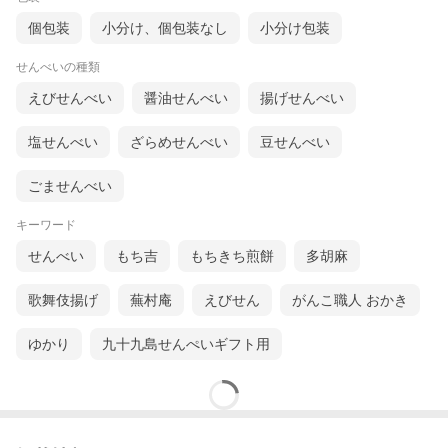
個包装
小分け、個包装なし
小分け包装
せんべいの種類
えびせんべい
醤油せんべい
揚げせんべい
塩せんべい
ざらめせんべい
豆せんべい
ごませんべい
キーワード
せんべい
もち吉
もちきち煎餅
多胡麻
歌舞伎揚げ
蕪村庵
えびせん
がんこ職人 おかき
ゆかり
九十九島せんぺいギフト用