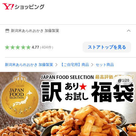
新潟米あられおかき 加藤製菓
ストアトップを見る
4.77
（
404
件
）
新潟米あられおかき 加藤製菓
【ご自宅用】商品
セット商品
1
/
20