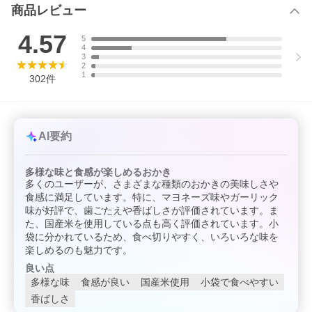
■箱の大きさ：37cm×28cm×12cm
商品レビュー
■ギフト対応について；包装紙でのラッピング対応が出来ません。
4.57
5
短冊熨斗のみ対応。
4
3
■追加送料が必要な地域：沖縄+2200円（税別）離島は＋実費
2
1
302
件
AI要約
多様な味と食感が楽しめるおかき
多くのユーザーが、さまざまな種類のおかきの美味しさや
食感に満足しています。特に、マヨネーズ味やガーリック
味が好評で、歯ごたえや香ばしさが評価されています。ま
た、国産米を使用している点も高く評価されています。小
袋に分かれているため、食べ切りやすく、いろいろな味を
楽しめるのも魅力です。
良い点
多様な味
食感が良い
国産米使用
小袋で食べやすい
香ばしさ