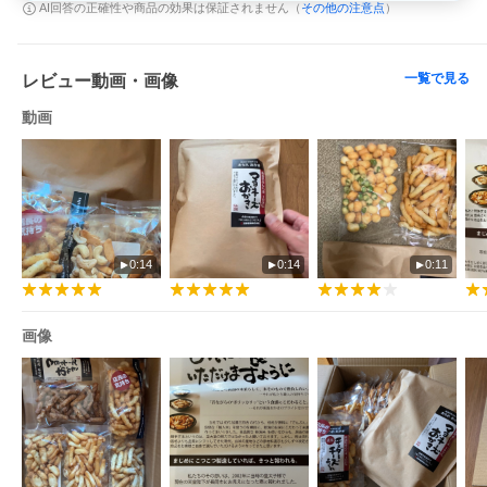
その他の注意点
AI回答の正確性や商品の効果は保証されません（
）
一覧で見る
レビュー動画・画像
動画
0:14
0:14
0:11
画像