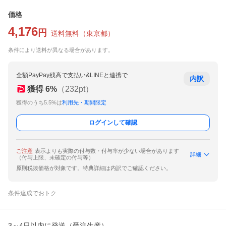
価格
4,176
円
送料無料
（
東京都
）
条件により送料が異なる場合があります。
全額PayPay残高で支払い&LINEと連携で
内訳
獲得
6
%
（
232
pt）
獲得のうち5.5%は
利用先・期間限定
ログインして確認
ご注意
表示よりも実際の付与数・付与率が少ない場合があります
詳細
（付与上限、未確定の付与等）
原則税抜価格が対象です。特典詳細は内訳でご確認ください。
条件達成でおトク
3～4日以内に発送（受注生産）