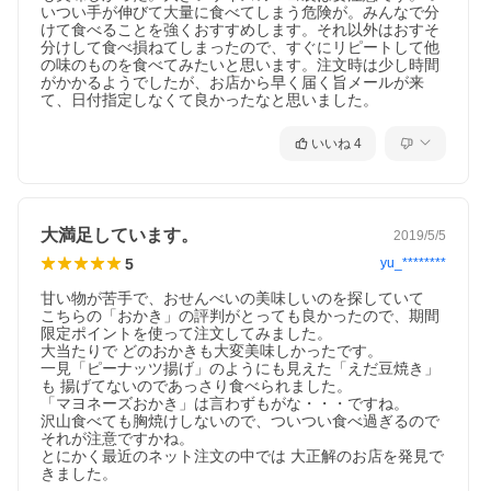
いつい手が伸びて大量に食べてしまう危険が。みんなで分
けて食べることを強くおすすめします。それ以外はおすそ
分けして食べ損ねてしまったので、すぐにリピートして他
の味のものを食べてみたいと思います。注文時は少し時間
がかかるようでしたが、お店から早く届く旨メールが来
て、日付指定しなくて良かったなと思いました。
いいね
4
大満足しています。
2019/5/5
5
yu_********
甘い物が苦手で、おせんべいの美味しいのを探していて

こちらの「おかき」の評判がとっても良かったので、期間
限定ポイントを使って注文してみました。

大当たりで どのおかきも大変美味しかったです。

一見「ピーナッツ揚げ」のようにも見えた「えだ豆焼き」
も 揚げてないのであっさり食べられました。

「マヨネーズおかき」は言わずもがな・・・ですね。

沢山食べても胸焼けしないので、ついつい食べ過ぎるので 
それが注意ですかね。

とにかく最近のネット注文の中では 大正解のお店を発見で
きました。