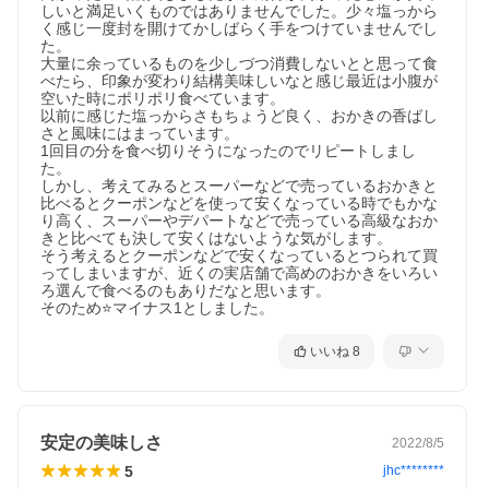
しいと満足いくものではありませんでした。少々塩っから
く感じ一度封を開けてかしばらく手をつけていませんでし
た。

大量に余っているものを少しづつ消費しないとと思って食
べたら、印象が変わり結構美味しいなと感じ最近は小腹が
空いた時にポリポリ食べています。

以前に感じた塩っからさもちょうど良く、おかきの香ばし
さと風味にはまっています。

1回目の分を食べ切りそうになったのでリピートしまし
た。

しかし、考えてみるとスーパーなどで売っているおかきと
比べるとクーポンなどを使って安くなっている時でもかな
り高く、スーパーやデパートなどで売っている高級なおか
きと比べても決して安くはないような気がします。

そう考えるとクーポンなどで安くなっているとつられて買
ってしまいますが、近くの実店舗で高めのおかきをいろい
ろ選んで食べるのもありだなと思います。

そのため⭐️マイナス1としました。
いいね
8
安定の美味しさ
2022/8/5
5
jhc********