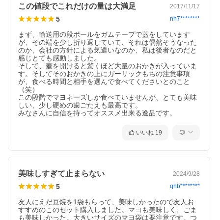
この値段でこれだけの量は大満足
2017/11/17
5
nh7********
まず、輸送用の段ボールをガムテープで蓋をしています
が、その端を少し折り返していて、それは偶然そうなった
のか、会社の方針による気遣いなのか、私は後者なのだと
感じとても感動しました。

そして、蓋を開けると驚くほど大量のおかきが入っていま
す。そしてそのおかきの上にガーリックもちの注意事項
が、食べる時間と相手を選んで食べてくださいとのこと
（笑）

この段階でマヨネーズしか食べていませんが、とても美味
しい、少し硬めの歯ごたえも最高です。

みなさんに自信を持ってオススメ出来る逸品です。
いいね
19
美味しすぎて止まらない
2024/9/28
5
qhb********
友人にえだ豆焼を1袋もらって、美味しかったので友人お
すすめのこのセット購入しました。マヨも美味しく、ごま
も美味しかった。大きいサイズのマヨ袋は要注意です。つ