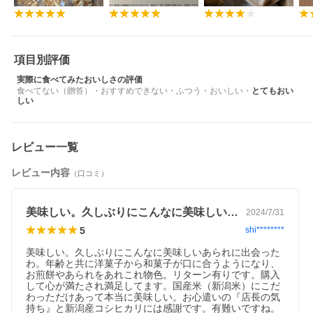
項目別評価
実際に食べてみたおいしさの評価
食べてない（贈答）
・
おすすめできない
・
ふつう
・
おいしい
・
とてもおい
しい
レビュー一覧
レビュー内容
（口コミ）
美味しい。久しぶりにこんなに美味しいあ…
2024/7/31
5
shi********
美味しい。久しぶりにこんなに美味しいあられに出会った
わ。年齢と共に洋菓子から和菓子が口に合うようになり、
お煎餅やあられをあれこれ物色。リターン有りです。購入
して心が満たされ満足してます。国産米（新潟米）にこだ
わっただけあって本当に美味しい。お心遣いの『店長の気
持ち』と新潟産コシヒカリには感謝です。有難いですね。