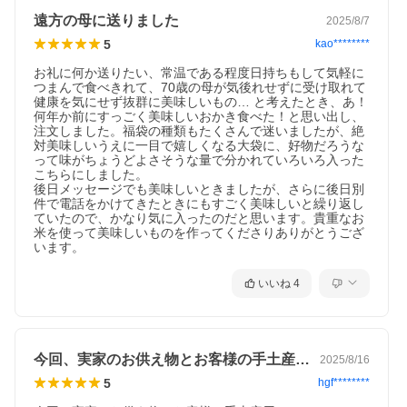
遠方の母に送りました
2025/8/7
5
kao********
お礼に何か送りたい、常温である程度日持ちもして気軽に
つまんで食べきれて、70歳の母が気後れせずに受け取れて
健康を気にせず抜群に美味しいもの… と考えたとき、あ！
何年か前にすっごく美味しいおかき食べた！と思い出し、
注文しました。福袋の種類もたくさんで迷いましたが、絶
対美味しいうえに一目で嬉しくなる大袋に、好物だろうな
って味がちょうどよさそうな量で分かれていろいろ入った
こちらにしました。

後日メッセージでも美味しいときましたが、さらに後日別
件で電話をかけてきたときにもすごく美味しいと繰り返し
ていたので、かなり気に入ったのだと思います。貴重なお
米を使って美味しいものを作ってくださりありがとうござ
います。
いいね
4
今回、実家のお供え物とお客様の手土産用…
2025/8/16
5
hgf********