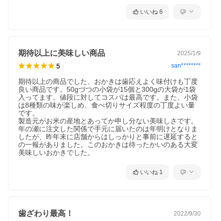
いいね
6
期待以上に美味しい商品
2025/1/9
5
san********
期待以上の商品でした、おかきは歯応えよく味付けも丁度
良い商品です。50gづつの小袋が15個と300gの大袋が1袋
入ってます。値段に対してコスパは最高です。また、小袋
は8種類の味が楽しめ、食べ切りサイズ程度の丁度よい量
です。

製造元がお米の産地とあってか申し分ない美味しさです。
年の瀬に注文した関係で手元に届いたのは年明けとなりま
したが、昨年末に店舗からはしっかりと事前に遅延すると
の一報がありました。このおかきは待ったかいのある大変
美味しいおかきでした。
いいね
1
歯ざわり最高！
2022/9/30