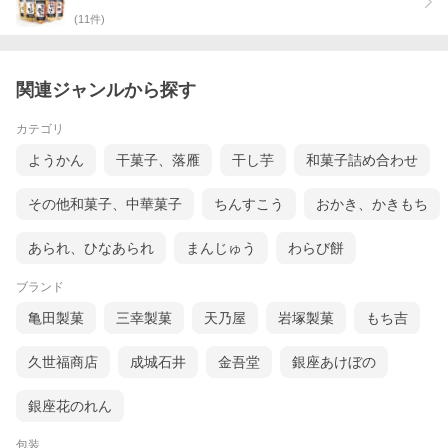
(
11
件)
関連ジャンルから探す
カテゴリ
ようかん
干菓子、落雁
干し芋
和菓子詰め合わせ
その他和菓子、中華菓子
ちんすこう
おかき、かきもち
あられ、ひなあられ
まんじゅう
わらび餅
ブランド
亀田製菓
三幸製菓
天乃屋
岩塚製菓
もち吉
久世福商店
成城石井
金吾堂
銀座あけぼの
銀座花のれん
包装