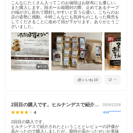
こんなにたくさん入ってこのお値段はお財布にも優しい。
■この商品のポイントは？■
また購入します。段ボール箱開封の際、止めてあるテープ
の端が少し折れて開封しやすいと言う心遣い。こちらのお
店の姿勢に感動。今時こんなにも気持ちのこもった商売を
してくださることに改めて頭が下がります。ありがとうご
Q. この商品はどんな商品ですか？
ざいました。
A. ヒルナンデスの「福袋企画」で紹介された、簡易包装にす
る事でコストを削減した福袋です。
Q. 内容量はどれくらいですか？
A. 大袋×1袋、小袋7種×14袋と、自由に選べるおまけ1袋で合
計1100gです。
0:19
いいね
10
Q. 原材料のお米は国産ですか？
A. はい。当店の米菓は新潟米100％です。
2回目の購入です。ヒルナンデスで紹介さ…
2024/12/28
4
evx********
2回目の購入です。

ヒルナンデスで紹介されたということとレビューの評価が
高かったので購入しましたが、期待が高かったせいか美味