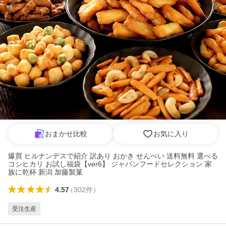
おまかせ比較
お気に入り
爆買 ヒルナンデスで紹介 訳あり おかき せんべい 送料無料 選べる
コシヒカリ お試し福袋【ver6】 ジャパンフードセレクション 家
族に乾杯 新潟 加藤製菓
4.57
（
302
件
）
受注生産