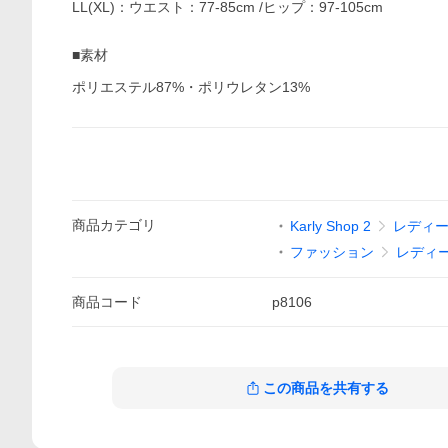
LL(XL)：ウエスト：77-85cm /ヒップ：97-105cm
■素材
ポリエステル87%・ポリウレタン13%
商品
カテゴリ
Karly Shop 2
レディ
ファッション
レディ
商品
コード
p8106
この商品を共有する