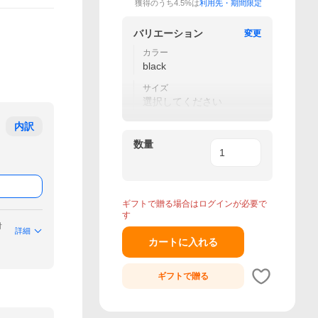
獲得のうち4.5%は
利用先・期間限定
バリエーション
変更
カラー
black
サイズ
選択してください
内訳
数量
ギフトで贈る場合はログインが必要で
す
付
詳細
カートに入れる
ギフトで
贈る