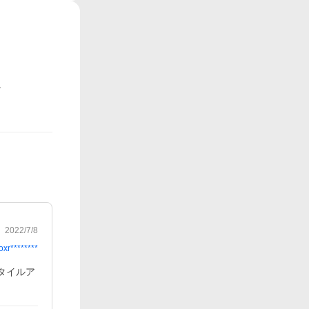
2022/7/8
oxr********
タイルア