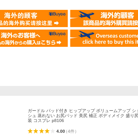
ガードル パッド付き ヒップアップ ボリュームアップ シ
シュ 蒸れない お尻パッド 美尻 補正 ボディメイク 盛り尻
装 コスプレ p8106
4.00
（
4
件
）