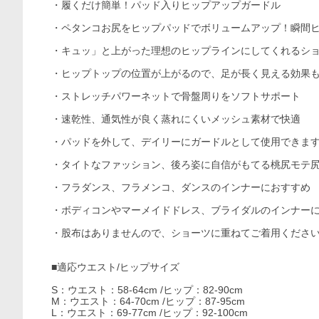
・履くだけ簡単！パッド入りヒップアップガードル
・ペタンコお尻をヒップパッドでボリュームアップ！瞬間
・キュッ」と上がった理想のヒップラインにしてくれるシ
・ヒップトップの位置が上がるので、足が長く見える効果
・ストレッチパワーネットで骨盤周りをソフトサポート
・速乾性、通気性が良く蒸れにくいメッシュ素材で快適
・パッドを外して、デイリーにガードルとして使用できま
・タイトなファッション、後ろ姿に自信がもてる桃尻モテ
・フラダンス、フラメンコ、ダンスのインナーにおすすめ
・ボディコンやマーメイドドレス、ブライダルのインナー
・股布はありませんので、ショーツに重ねてご着用くださ
■適応ウエスト/ヒップサイズ
S：ウエスト：58-64cm /ヒップ：82-90cm
M：ウエスト：64-70cm /ヒップ：87-95cm
L：ウエスト：69-77cm /ヒップ：92-100cm