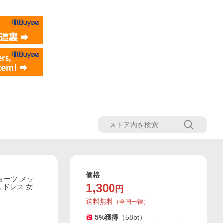
価格
ョーツ メッ
1,300
 ドレス 女
円
送料無料
（
全国一律
）
5
%獲得
（
58
pt）