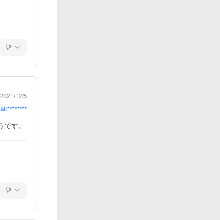
2021/12/5
alr********
うです。