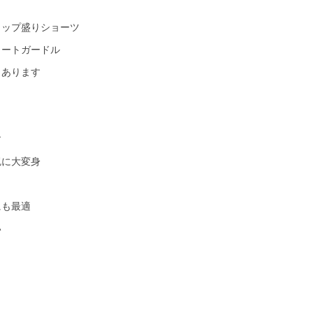
ヒップ盛りショーツ
ョートガードル
もあります
す
尻に大変身
にも最適
い