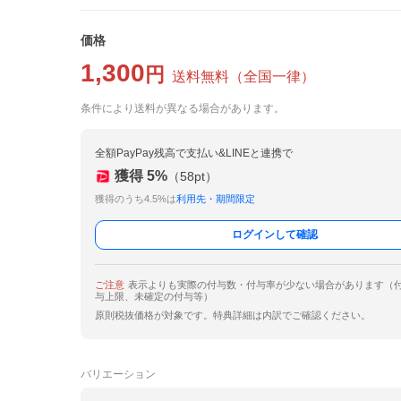
価格
1,300
円
送料無料
（
全国一律
）
条件により送料が異なる場合があります。
全額PayPay残高で支払い&LINEと連携で
獲得
5
%
（
58
pt）
獲得のうち4.5%は
利用先・期間限定
ログインして確認
ご注意
表示よりも実際の付与数・付与率が少ない場合があります（
与上限、未確定の付与等）
原則税抜価格が対象です。特典詳細は内訳でご確認ください。
バリエーション