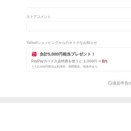
ストアコメント
Yahoo!ショッピングからのオトクなお知らせ
合計5,000円相当プレゼント！
1,300
0
PayPayカード入会特典を使うと
円
円
うち2,000円相当は利用先・期間限定。他条件あり
違反申告