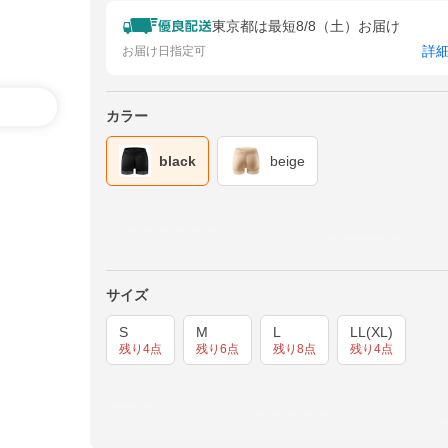
東京都は最短8/8（土）お届け
詳
お届け日指定可
カラー
black
beige
サイズ
S
M
L
LL(XL)
残り4点
残り6点
残り8点
残り4点