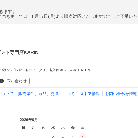
だきます。
つきましては、8月17日(月)より順次対応いたしますので、ご了承い
ント専門店KARIN
婚 祝いのプレゼントにピッタリ。名入れ ギフトのＫＡＲＩＮ
問い合わせ
について
販売条件、返品、交換について
ストア情報
お問い合わせ情報
2026年9月
日
月
火
水
木
金
土
1
2
3
4
5