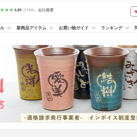
会社概要
4.85
（
279
件
）
ル
新商品アイテム
お買い物ガイド
ランキング