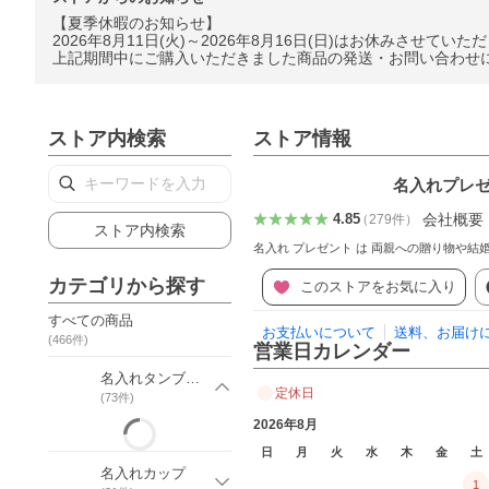
【夏季休暇のお知らせ】
2026年8月11日(火)～2026年8月16日(日)はお休みさせていた
上記期間中にご購入いただきました商品の発送・お問い合わせに
ストア内検索
ストア情報
名入れプレゼ
会社概要
4.85
（
279
件
）
ストア内検索
名入れ プレゼント は 両親への贈り物や結
カテゴリから探す
このストアをお気に入り
すべての商品
お支払いについて
送料、お届け
(
466
件)
営業日カレンダー
名入れタンブラー
定休日
(
73
件)
2026年8月
日
月
火
水
木
金
土
名入れカップ
1