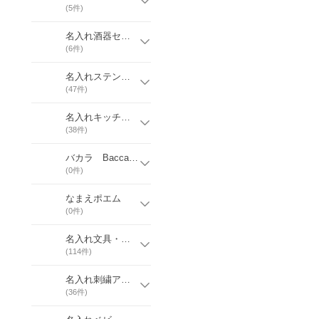
(
5
件)
名入れ酒器セット
(
6
件)
名入れステンレスカップ
(
47
件)
名入れキッチン雑貨
(
38
件)
バカラ Baccarat
(
0
件)
なまえポエム
(
0
件)
名入れ文具・小物
(
114
件)
名入れ刺繍アイテム
(
36
件)