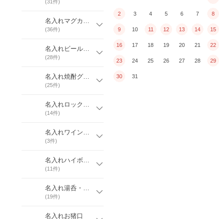
(
31
件)
2
3
4
5
6
7
8
名入れマグカップ
(
36
件)
9
10
11
12
13
14
15
16
17
18
19
20
21
22
名入れビールグラス
(
28
件)
23
24
25
26
27
28
29
名入れ焼酎グラス
30
31
(
25
件)
名入れロックグラス
(
14
件)
名入れワイングラス
(
3
件)
名入れハイボールグラス
(
11
件)
名入れ湯呑・茶碗
(
19
件)
名入れお猪口