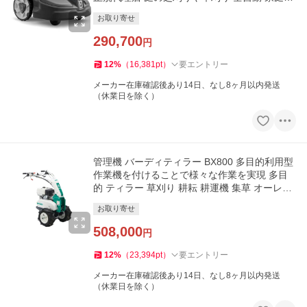
【18-383】
お取り寄せ
290,700
円
12
%
（
16,381
pt
）
要エントリー
メーカー在庫確認後あり14日、なし8ヶ月以内発送
（休業日を除く）
管理機 バーディティラー BX800 多目的利用型
作業機を付けることで様々な作業を実現 多目
的 ティラー 草刈り 耕耘 耕運機 集草 オーレッ
ク【15-679】
お取り寄せ
508,000
円
12
%
（
23,394
pt
）
要エントリー
メーカー在庫確認後あり14日、なし8ヶ月以内発送
（休業日を除く）