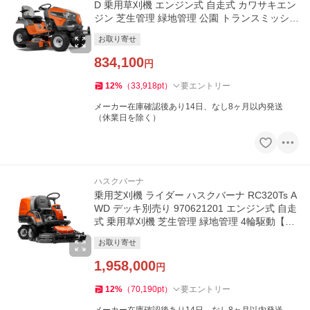
D 乗用草刈機 エンジン式 自走式 カワサキエン
ジン 芝生管理 緑地管理 公園 トランスミッショ
ン【18-389】草刈り機
お取り寄せ
834,100
円
12
%
（
33,918
pt
）
要エントリー
メーカー在庫確認後あり14日、なし8ヶ月以内発送
（休業日を除く）
ハスクバーナ
乗用芝刈機 ライダー ハスクバーナ RC320Ts A
WD デッキ別売り 970621201 エンジン式 自走
式 乗用草刈機 芝生管理 緑地管理 4輪駆動【18
-952】草刈り機
お取り寄せ
1,958,000
円
12
%
（
70,190
pt
）
要エントリー