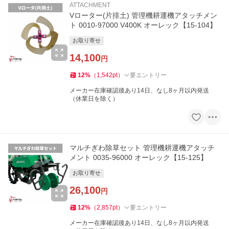
ATTACHMENT
Vローター(片排土) 管理機耕運機アタッチメン
ト 0010-97000 V400K オーレック【15-104】
お取り寄せ
14,100
円
12
%
（
1,542
pt
）
要エントリー
メーカー在庫確認後あり14日、なし8ヶ月以内発送
（休業日を除く）
マルチぎわ除草セット 管理機耕運機アタッチ
メント 0035-96000 オーレック【15-125】
お取り寄せ
26,100
円
12
%
（
2,857
pt
）
要エントリー
メーカー在庫確認後あり14日、なし8ヶ月以内発送