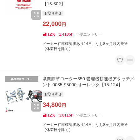
【15-602】
お取り寄せ
22,000
円
12
%
（
2,410
pt
）
要エントリー
メーカー在庫確認後あり14日、なし8ヶ月以内発送
（休業日を除く）
条間除草ローター350 管理機耕運機アタッチメ
ント 0035-95000 オーレック【15-124】
お取り寄せ
34,800
円
12
%
（
3,811
pt
）
要エントリー
メーカー在庫確認後あり14日、なし8ヶ月以内発送
（休業日を除く）