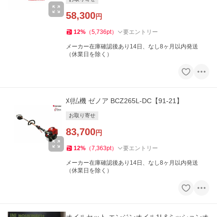
58,300
円
12
%
（
5,736
pt
）
要エントリー
メーカー在庫確認後あり14日、なし8ヶ月以内発送
（休業日を除く）
刈払機 ゼノア BCZ265L-DC【91-21】
お取り寄せ
83,700
円
12
%
（
7,363
pt
）
要エントリー
メーカー在庫確認後あり14日、なし8ヶ月以内発送
（休業日を除く）