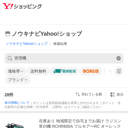
ノウキナビYahoo!ショップ
ノウキナビYahoo!ショップ
検索結果
価格帯
送料無料
すべての条
ブランド
28
件
売れている順
表示
表示情報について
｜ポイントは原則税抜価格を基準に付与されます｜ポイント・支
払額等の正確な情報（付与条件・上限等）はカートをご確認ください
在庫あり 地域限定で自宅までお届け ラジコン
草刈機 RCHR800A ブルモアーRC オーレック