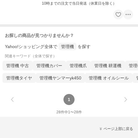
10時までの注文で当日発送（休業日を除く）
お探しの商品が見つかりませんか？
Yahoo!ショッピング全体で
管理機
を探す
関連キーワード（全体で探す）
管理機 中古
管理機カバー
管理機爪
管理機 耕運機
管理
管理機タイヤ
管理機ヤンマーyk450
管理機 オイルシール
1
28
件中
1
〜
28
件
ページ上部に戻る