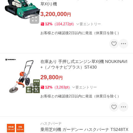
草刈り機
3,200,000
円
12
%
（
104,272
pt
）
要エントリー
お客様との確認後2日以内に発送（休業日を除く）
在庫あり 手押し式エンジン草刈機 NOUKINAVI
+（ノウキナビプラス）ST430
29,800
円
12
%
（
3,263
pt
）
要エントリー
お客様との確認後2日以内に発送（休業日を除く）
ハスクバーナ
乗用芝刈機 ガーデンー ハスクバーナ TS248TX