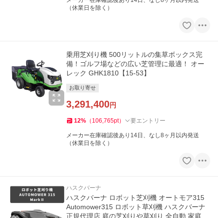
メーカー在庫確認後あり14日、なし8ヶ月以内発送
（休業日を除く）
乗用芝刈り機 500リットルの集草ボックス完
備！ゴルフ場などの広い芝管理に最適！ オー
レック GHK1810【15-53】
お取り寄せ
3,291,400
円
12
%
（
106,765
pt
）
要エントリー
メーカー在庫確認後あり14日、なし8ヶ月以内発送
（休業日を除く）
ハスクバーナ
ハスクバーナ ロボット芝刈機 オートモア315
Automower315 ロボット草刈機 ハスクバーナ
正規代理店 庭の芝刈りや草刈り 全自動 家庭用