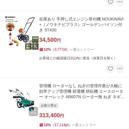
在庫あり 手押し式エンジン草刈機 NOUKINAVI
+（ノウキナビプラス）ゴールデンバイソン付
き ST430
34,500
円
12
%
（
3,777
pt
）
要エントリー
お客様との確認後2日以内に発送（休業日を除く）
管理機 ローターなし ねぎの管理作業が大幅に
効率アップ管理機 耕運機 耕耘機 エースロータ
ー オーレック AR607N ローター無 ねぎ ネギ
作業【15-143】
お取り寄せ
313,400
円
12
%
（
17,114
pt
）
要エントリー