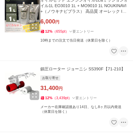
オイルセット エンジンオイル1L&ミッションオ
イル1L EO3010 1L + MO9010 1L NOUKINAVI
+（ノウキナビプラス） 高品質 オーレック ISE
KIアグリ
6,000
円
12
%
（
655
pt
）
要エントリー
10時までの注文で当日発送（休業日を除く）
鎮圧ローター ジョーニシ SS390F【71-210】
お取り寄せ
31,400
円
12
%
（
3,439
pt
）
要エントリー
メーカー在庫確認後あり14日、なし8ヶ月以内発送
（休業日を除く）