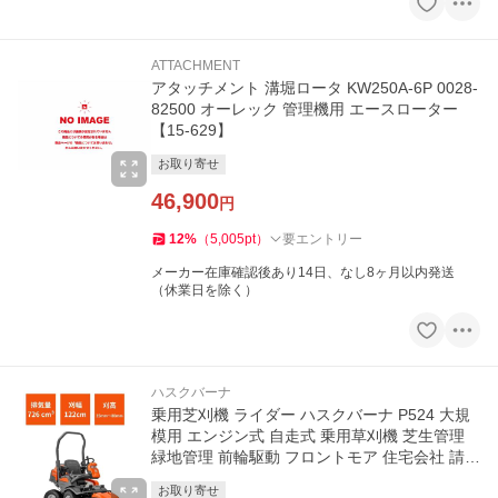
ATTACHMENT
アタッチメント 溝堀ロータ KW250A-6P 0028-
82500 オーレック 管理機用 エースローター
【15-629】
お取り寄せ
46,900
円
12
%
（
5,005
pt
）
要エントリー
メーカー在庫確認後あり14日、なし8ヶ月以内発送
（休業日を除く）
ハスクバーナ
乗用芝刈機 ライダー ハスクバーナ P524 大規
模用 エンジン式 自走式 乗用草刈機 芝生管理
緑地管理 前輪駆動 フロントモア 住宅会社 請負
業者 耐久【18-392】
お取り寄せ