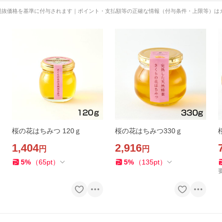
税抜価格を基準に付与されます｜ポイント・支払額等の正確な情報（付与条件・上限等）は
桜の花はちみつ 120ｇ
桜の花はちみつ330ｇ
1,404
2,916
円
円
5
%
（
65
pt
）
5
%
（
135
pt
）