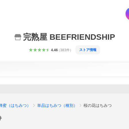
完熟屋 BEEFRIENDSHIP
ストア情報
4.46
（
383
件
）
蜂蜜（はちみつ）
単品はちみつ（種別）
桜の花はちみつ
件