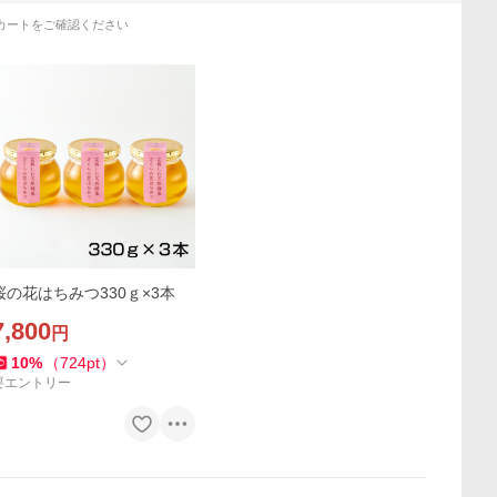
カートをご確認ください
桜の花はちみつ330ｇ×3本
7,800
円
10
%
（
724
pt
）
要エントリー