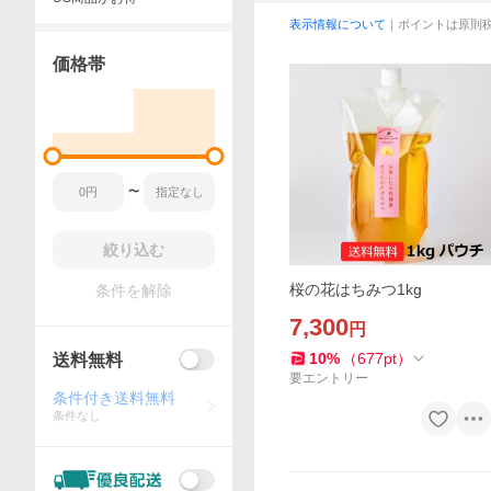
表示情報について
｜ポイントは原則
価格帯
〜
絞り込む
桜の花はちみつ1kg
条件を解除
7,300
円
10
%
（
677
pt
）
送料無料
要エントリー
条件付き送料無料
条件なし