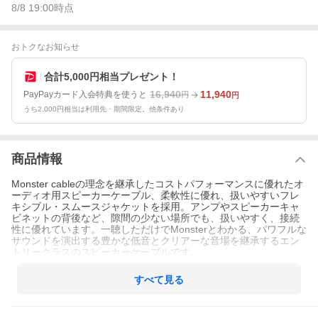
8/8 19:00
時点
おトクなお知らせ
合計5,000円相当プレゼント！
16,940
11,940
PayPayカード入会特典を使うと
円
円
うち2,000円相当は利用先・期間限定。他条件あり
商品情報
Monster cableの理念を継承したコストパフォーマンスに優れたオ
ーディオ用スピーカーケーブル、柔軟性に優れ、扱いやすいフレ
キシブル・スムースジャケットを採用。アンプやスピーカーキャ
ビネットの背後など、隙間の少ない場所でも、扱いやすく、接続
性に優れています。一聴しただけでMonsterとわかる、パワフルな
サウンドを演出する豊かな低音とクリアーな音場を継承するエン
トリークラスのスピーカーケーブルです。
すべて見る