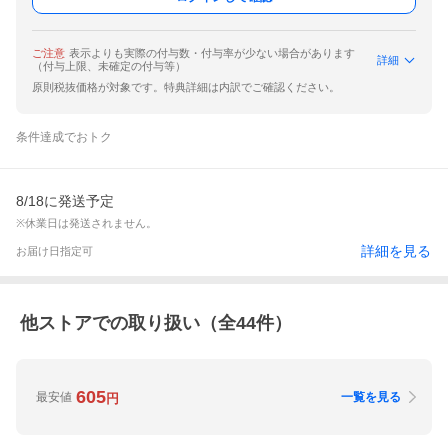
ご注意
表示よりも実際の付与数・付与率が少ない場合があります
詳細
（付与上限、未確定の付与等）
原則税抜価格が対象です。特典詳細は内訳でご確認ください。
条件達成でおトク
8/18に発送予定
※休業日は発送されません。
詳細を見る
お届け日指定可
他ストアでの取り扱い（全
44
件）
605
最安値
一覧を見る
円