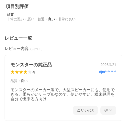
項目別評価
品質
非常に悪い
・
悪い
・
普通
・
良い
・
非常に良い
レビュー一覧
レビュー内容
（口コミ）
モンスターの純正品
2026/4/21
4
djm********
品質
：
良い
モンスターのメーカー製で、大型スピーカーにも、使用で
きる。柔らかいケーブルなので、使いやすい。端末処理を
自分で出来る方向け
いいね
0