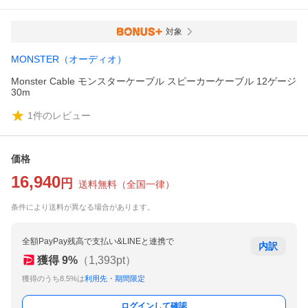
対象
MONSTER（オーディオ）
Monster Cable モンスターケーブル スピーカーケーブル 12ゲージ
30m
1
件のレビュー
価格
16,940
円
送料無料
（
全国一律
）
条件により送料が異なる場合があります。
全額PayPay残高で支払い&LINEと連携で
内訳
獲得
9
%
（
1,393
pt）
獲得のうち8.5%は
利用先・期間限定
ログインして確認