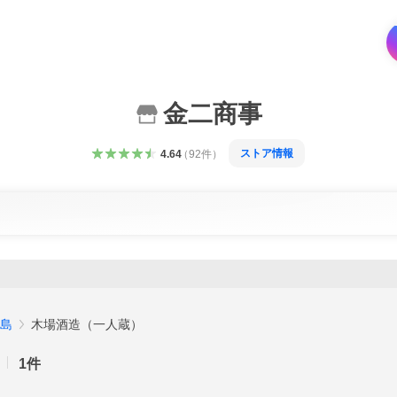
金二商事
ストア情報
4.64
（
92
件
）
島
木場酒造（一人蔵）
1
件