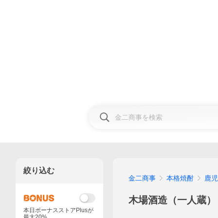
絞り込む
金二商事
本格焼酎
鹿児
木場酒造（一人蔵）
本日ボーナスストアPlusが
最大20%