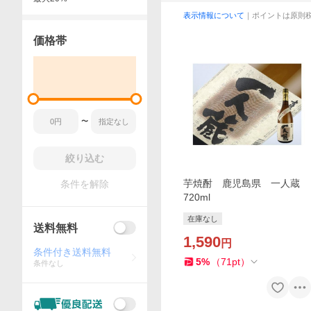
表示情報について
｜ポイントは原則
価格帯
〜
絞り込む
芋焼酎 鹿児島県 一人蔵
条件を解除
720ml
在庫なし
送料無料
1,590
円
条件付き送料無料
5
%
（
71
pt
）
条件なし