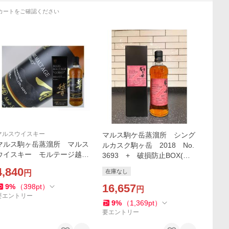
カートをご確認ください
マルスウイスキー
マルス駒ケ岳蒸溜所 シング
マルス駒ヶ岳蒸溜所 マルス
ルカスク駒ヶ岳 2018 No.
ウイスキー モルテージ越
3693 + 破損防止BOX(￥1
百 モルトセレクション 70
57) 【ご予約受付中６月２
4,840
在庫なし
円
ml
日発売】
16,657
9
%
（
398
pt
）
円
要エントリー
9
%
（
1,369
pt
）
要エントリー