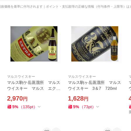
税抜価格を基準に付与されます｜ポイント・支払額等の正確な情報（付与条件・上限等）は
マルスウイスキー
マルスウイスキー
マルス駒ケ岳蒸溜所 マルス
マルス駒ヶ岳蒸溜所 マルス
ウイスキー マルス エクス
ウイスキー 3＆7 720ml
トラ 1.8L
2,970
1,628
円
円
0
5
%
（
135
pt
）
5
%
（
73
pt
）