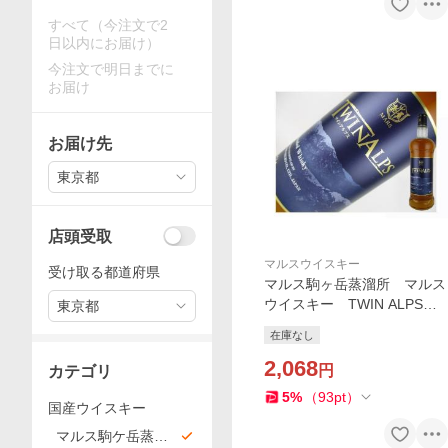
すべて（今注文で2
日以内にお届け）
今注文で明日までに
お届け
お届け先
東京都
店頭受取
マルスウイスキー
受け取る都道府県
マルス駒ヶ岳蒸溜所 マルス
ウイスキー TWIN ALPS 7
東京都
50ml
在庫なし
2,068
円
カテゴリ
5
%
（
93
pt
）
国産ウイスキー
マルス駒ケ岳蒸溜