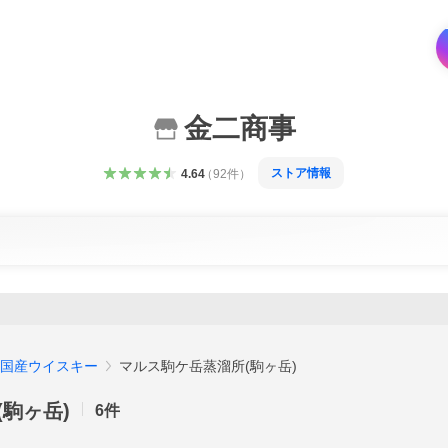
金二商事
ストア情報
4.64
（
92
件
）
国産ウイスキー
マルス駒ケ岳蒸溜所(駒ヶ岳)
駒ヶ岳)
6
件