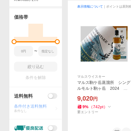
表示情報について
｜ポイントは原則
価格帯
〜
絞り込む
マルスウイスキー
条件を解除
マルス駒ケ岳蒸溜所 シング
ルモルト駒ヶ岳 2024 エ
ディション
送料無料
9,020
円
条件付き送料無料
9
%
（
742
pt
）
条件なし
要エントリー