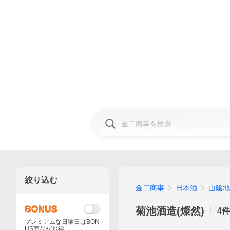
絞り込む
金二商事
日本酒
山陰地
菊池酒造(燦然)
4
件
プレミアムな日曜日はBON
US商品がお得