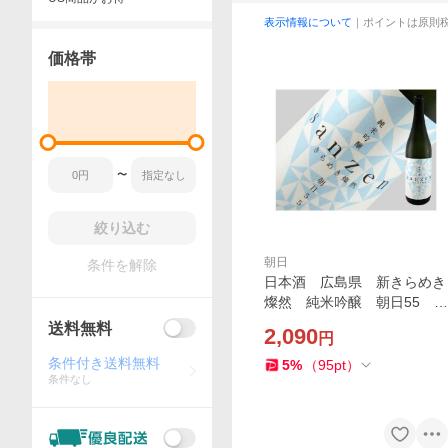
表示情報について
｜ポイントは原則
価格帯
〜
絞り込む
朝日
条件を解除
日本酒 広島県 新きらめき
燦然 純米吟醸 朝日55 即
詰め生 720ml
送料無料
2,090
円
条件付き送料無料
5
%
（
95
pt
）
条件なし