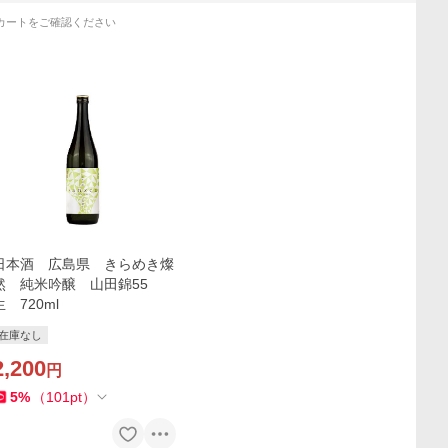
カートをご確認ください
日本酒 広島県 きらめき燦
然 純米吟醸 山田錦55
生 720ml
在庫なし
2,200
円
5
%
（
101
pt
）