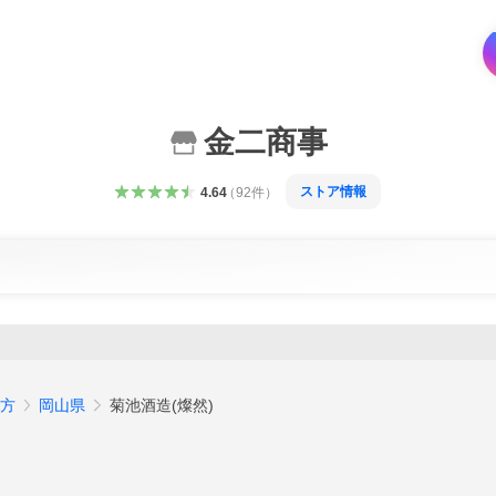
金二商事
ストア情報
4.64
（
92
件
）
方
岡山県
菊池酒造(燦然)