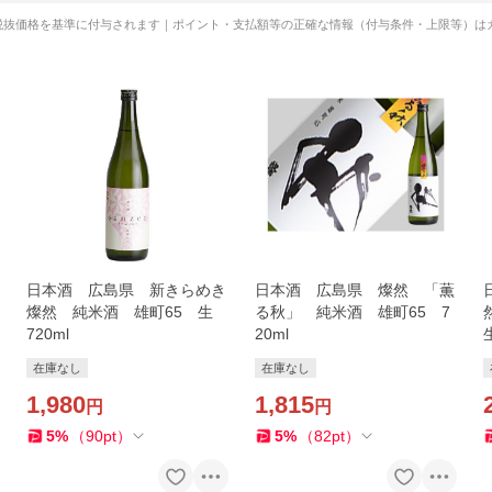
税抜価格を基準に付与されます｜ポイント・支払額等の正確な情報（付与条件・上限等）は
日本酒 広島県 新きらめき
日本酒 広島県 燦然 「薫
燦然 純米酒 雄町65 生
る秋」 純米酒 雄町65 7
720ml
20ml
在庫なし
在庫なし
1,980
1,815
円
円
5
%
（
90
pt
）
5
%
（
82
pt
）