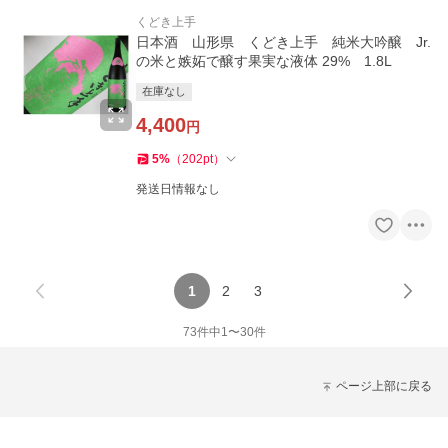
くどき上手
日本酒 山形県 くどき上手 純米大吟醸 Jr.
の米と嫉妬で醸す果実な液体 29% 1.8L
在庫なし
4,400
円
5
%
（
202
pt
）
発送日情報なし
1
2
3
73
件中
1
〜
30
件
ページ上部に戻る