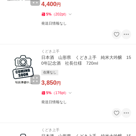
4,400
円
5
%
（
202
pt
）
発送日情報なし
くどき上手
日本酒 山形県 くどき上手 純米大吟醸 15
0年記念酒 社長仕様 720ml
在庫なし
3,850
円
5
%
（
176
pt
）
発送日情報なし
くどき上手