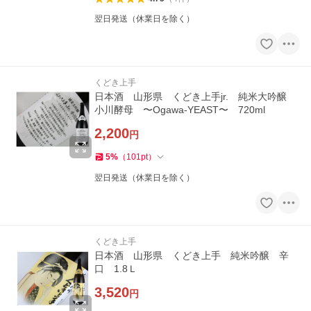
翌日発送（休業日を除く）
くどき上手
日本酒 山形県 くどき上手jr. 純米大吟醸
小川酵母 〜Ogawa-YEAST〜 720ml
2,200
円
5
%
（
101
pt
）
翌日発送（休業日を除く）
くどき上手
日本酒 山形県 くどき上手 純米吟醸 辛
口 1.8Ｌ
3,520
円