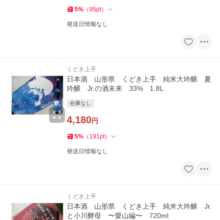
5
%
（
95
pt
）
発送日情報なし
くどき上手
日本酒 山形県 くどき上手 純米大吟醸 夏
吟醸 Jr.の酒未来 33% 1.8L
在庫なし
4,180
円
5
%
（
191
pt
）
発送日情報なし
くどき上手
日本酒 山形県 くどき上手 純米大吟醸 Jr.
と小川酵母 〜愛山編〜 720ml