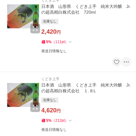
くどき上手
日本酒 山形県 くどき上手 純米大吟醸 Jr.
の超高精白株式会社 720ml
在庫なし
2,420
円
5
%
（
111
pt
）
発送日情報なし
くどき上手
日本酒 山形県 くどき上手 純米大吟醸 Jr.
の超高精白株式会社 １.８L
在庫なし
4,620
円
5
%
（
212
pt
）
発送日情報なし