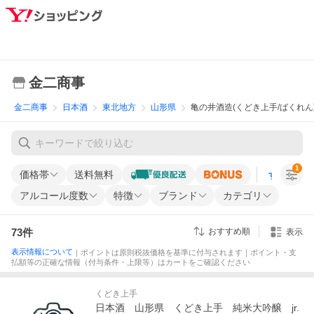
金二商事
金二商事
日本酒
東北地方
山形県
亀の井酒造(くどき上手/ばくれん
1
価格帯
送料無料
すべての条
アルコール度数
特徴
ブランド
カテゴリ
73
件
おすすめ順
表示
表示情報について
｜ポイントは原則税抜価格を基準に付与されます｜ポイント・支
払額等の正確な情報（付与条件・上限等）はカートをご確認ください
くどき上手
日本酒 山形県 くどき上手 純米大吟醸 jr.