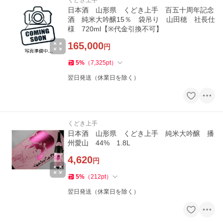
くどき上手
日本酒 山形県 くどき上手 百五十周年記念
酒 純米大吟醸15％ 袋吊り 山田穂 社長仕
様 720ml【※代金引換不可】
165,000
円
5
%
（
7,325
pt
）
翌日発送（休業日を除く）
くどき上手
日本酒 山形県 くどき上手 純米大吟醸 播
州愛山 44% 1.8L
4,620
円
5
%
（
212
pt
）
翌日発送（休業日を除く）