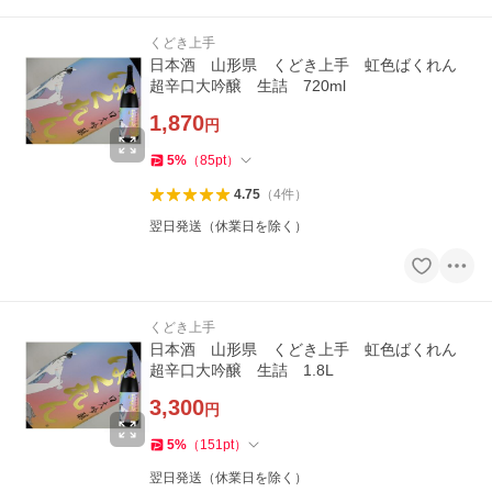
くどき上手
日本酒 山形県 くどき上手 虹色ばくれん
超辛口大吟醸 生詰 720ml
1,870
円
5
%
（
85
pt
）
4.75
（
4
件
）
翌日発送（休業日を除く）
くどき上手
日本酒 山形県 くどき上手 虹色ばくれん
超辛口大吟醸 生詰 1.8L
3,300
円
5
%
（
151
pt
）
翌日発送（休業日を除く）