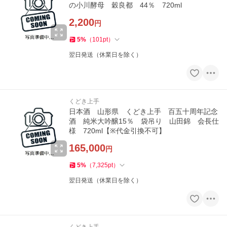
の小川酵母 穀良都 44％ 720ml
2,200
円
5
%
（
101
pt
）
翌日発送（休業日を除く）
くどき上手
日本酒 山形県 くどき上手 百五十周年記念
酒 純米大吟醸15％ 袋吊り 山田錦 会長仕
様 720ml【※代金引換不可】
165,000
円
5
%
（
7,325
pt
）
翌日発送（休業日を除く）