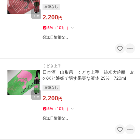
在庫なし
2,200
円
5
%
（
101
pt
）
発送日情報なし
くどき上手
日本酒 山形県 くどき上手 純米大吟醸 Jr.
の米と嫉妬で醸す果実な液体 29% 720ml
在庫なし
2,200
円
5
%
（
101
pt
）
発送日情報なし