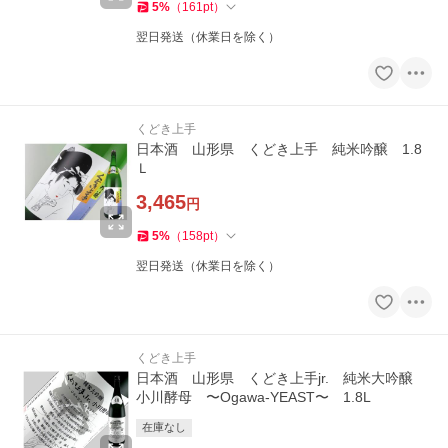
5
%
（
161
pt
）
翌日発送（休業日を除く）
くどき上手
日本酒 山形県 くどき上手 純米吟醸 1.8
Ｌ
3,465
円
5
%
（
158
pt
）
翌日発送（休業日を除く）
くどき上手
日本酒 山形県 くどき上手jr. 純米大吟醸
小川酵母 〜Ogawa-YEAST〜 1.8L
在庫なし