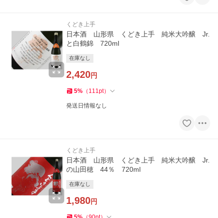
くどき上手
日本酒 山形県 くどき上手 純米大吟醸 Jr.
と白鶴錦 720ml
在庫なし
2,420
円
5
%
（
111
pt
）
発送日情報なし
くどき上手
日本酒 山形県 くどき上手 純米大吟醸 Jr.
の山田穂 44％ 720ml
在庫なし
1,980
円
5
%
（
90
pt
）