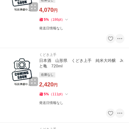
在庫なし
4,070
円
5
%
（
186
pt
）
発送日情報なし
くどき上手
日本酒 山形県 くどき上手 純米大吟醸 Jr.
と亀 720ml
在庫なし
2,420
円
5
%
（
111
pt
）
発送日情報なし