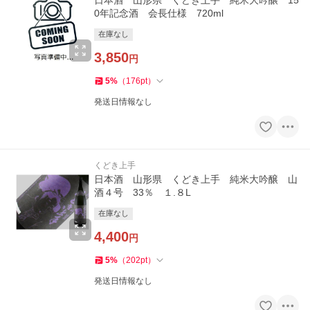
日本酒 山形県 くどき上手 純米大吟醸 15
0年記念酒 会長仕様 720ml
在庫なし
3,850
円
5
%
（
176
pt
）
発送日情報なし
くどき上手
日本酒 山形県 くどき上手 純米大吟醸 山
酒４号 33％ １.８L
在庫なし
4,400
円
5
%
（
202
pt
）
発送日情報なし