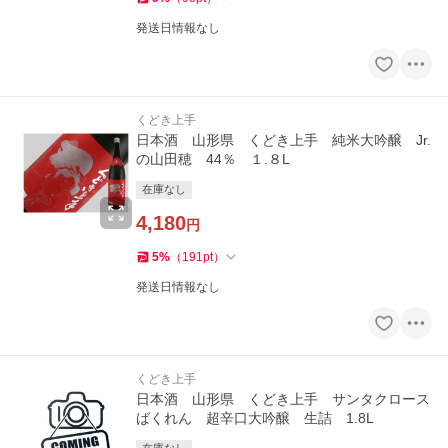
発送日情報なし
くどき上手
日本酒 山形県 くどき上手 純米大吟醸 Jr.
の山田穂 44％ １.８L
在庫なし
4,180
円
5
%
（
191
pt
）
発送日情報なし
くどき上手
日本酒 山形県 くどき上手 サンタクロース
ばくれん 超辛口大吟醸 生詰 1.8L