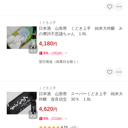
くどき上手
日本酒 山形県 くどき上手 純米大吟醸 Jr.
の摩訶不思議ちゃん 1.8L
4,180
円
5
%
（
191
pt
）
翌日発送（休業日を除く）
くどき上手
日本酒 山形県 スーパーくどき上手 純米大
吟醸 改良信交 30％ 1.8L
4,620
円
5
%
（
212
pt
）
4.75
（
4
件
）