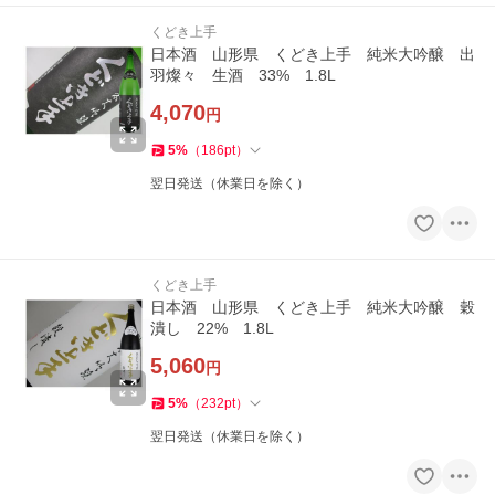
くどき上手
日本酒 山形県 くどき上手 純米大吟醸 出
羽燦々 生酒 33% 1.8L
4,070
円
5
%
（
186
pt
）
翌日発送（休業日を除く）
くどき上手
日本酒 山形県 くどき上手 純米大吟醸 穀
潰し 22% 1.8L
5,060
円
5
%
（
232
pt
）
翌日発送（休業日を除く）