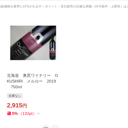
税抜価格を基準に付与されます｜ポイント・支払額等の正確な情報（付与条件・上限等）は
北海道 奥尻ワイナリー O
KUSHIRI メルロー 2019
750ml
在庫なし
2,915
円
5
%
（
132
pt
）