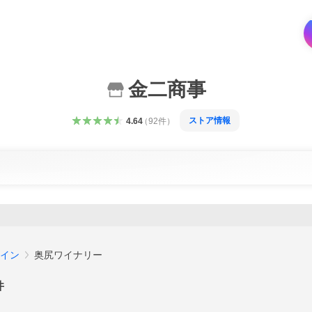
金二商事
ストア情報
4.64
（
92
件
）
イン
奥尻ワイナリー
件