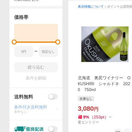
表示情報について
｜ポイントは原則
価格帯
〜
絞り込む
北海道 奥尻ワイナリー O
条件を解除
KUSHIRI シャルドネ 202
0 750ml
送料無料
在庫なし
条件付き送料無料
3,080
円
条件なし
9
%
（
253
pt
）
要エントリー