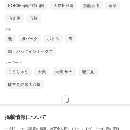
FOR365仙台勝山館
大信州酒造
黒龍酒造
蓬莱
伯楽星
五橋
容器
瓶
紙パック
ボトル
缶
箱、バッグインボックス
キーワード
こくりゅう
天美
天美 蛍天
能古見
能古見純米大吟醸
掲載情報について
・掲載している情報の精度には万全を期しておりますが、その内容の正確