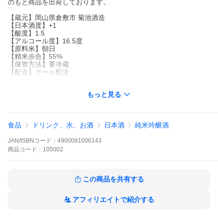
のもと商品を出荷しております。
【蔵元】岡山県倉敷市 菊池酒造
【日本酒度】+1
【酸度】1.5
【アルコール度】16.5度
【原料米】朝日
【精米歩合】55%
【保管方法】要冷蔵
【配送】クール配送
≪２本以下のご注文≫
もっと見る
ご注文本数が2本以下の場合は、破損防止のため配送用BOXを使用
いたします。
1.8Lを含む場合(税込) 1本:188円、2本:283円
900ml以下の小瓶(税込) 1本:157円、2本:220円
食品
ドリンク、水、お酒
日本酒
純米吟醸酒
※木箱・甕入りなど規格外の場合はこの限りではございません。
毎年この時期にリリースする青ラベルは、地元岡山県産の朝日米
JAN/ISBNコード：
4900081006143
を55％まで磨き、香り酵母で醸した後、ガス感を残すために搾っ
てすぐに瓶詰めしたフレッシュ＆フルーティーな1本。
商品
コード：
105002
白桃やラ・フランスのような色っぽい艷やかな甘い香りに、マン
ゴーやパイナップル、リンゴのようなトロピカルな香りが合わさ
この商品を共有する
っています。
口に含んだ瞬間、微量のガス感と酸味が舌を刺激し、フレッシュ
アフィリエイトで紹介する
感ときめ細やかな印象を与えます。