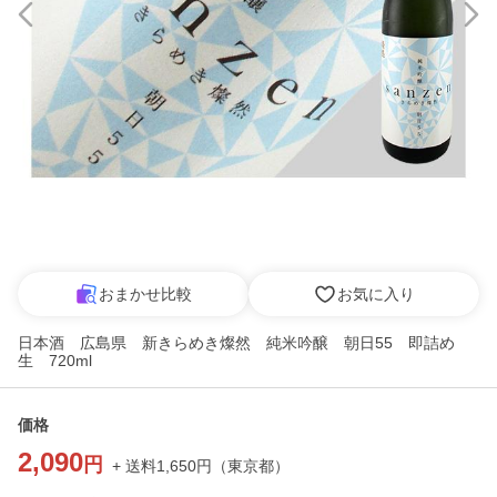
おまかせ比較
お気に入り
日本酒 広島県 新きらめき燦然 純米吟醸 朝日55 即詰め
生 720ml
価格
2,090
円
+ 送料
1,650
円
（
東京都
）