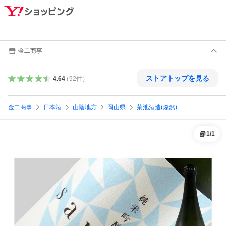
金二商事
ストアトップを見る
4.64
（
92
件
）
金二商事
日本酒
山陰地方
岡山県
菊池酒造(燦然)
1
/
1