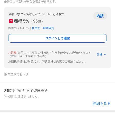
条件により送料が異なる場合があります。
全額PayPay残高で支払い&LINEと連携で
内訳
獲得
5
%
（
95
pt）
獲得のうち4.5%は
利用先・期間限定
ログインして確認
ご注意
表示よりも実際の付与数・付与率が少ない場合があります
詳細
（付与上限、未確定の付与等）
原則税抜価格が対象です。特典詳細は内訳でご確認ください。
条件達成でおトク
24時までの注文で翌日発送
※休業日は発送されません。
詳細を見る