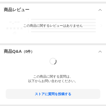
中味はラ・フランスのような香味が口の中いっぱいに広がるボリ
ューム感とジューシーさ。
商品レビュー
香り系のお酒はどうしても後半苦みを感じることが多々あります
が、苦みを感じることなく、リッチな余韻とともにゆっくり消え
-.--
5
てゆく優美な味わい。
4
この
商品
に関するレビューはありません
3
≪ギフト対応について≫
2
ギフト対応（のし包装・ラッピング）は箱入り商品のみです。ギ
1
-
件
フトのご利用には化粧箱をご購入ください。
ギフト包装ご希望のお客様は下記から化粧箱も合わせてご注文く
ださい！！
【ギフト包装はこちらから】
商品Q&A
（
0
件）
この
商品
に関する質問は、
以下からお問い合わせください。
ストアに質問を投稿する