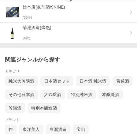
辻本店(御前酒/9NINE)
(
33
件)
菊池酒造(燦然)
(
4
件)
関連ジャンルから探す
カテゴリ
純米大吟醸酒
日本酒セット
日本酒 純米酒
普通酒
その他日本酒
大吟醸酒
特別純米酒
本醸造酒
吟醸酒
特別本醸造酒
ブランド
作
東洋美人
白瀧酒造
宝山