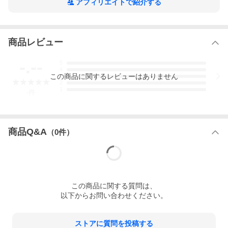
アフィリエイトで紹介する
酒粕がもつ、梨のようなフルーティな味わいと、オレンジ・レモ
ンなどの3種の柑橘と生姜の葉などのボタニカルによる、青々とし
た爽やかな香りが織りなす安らぎの一杯とともに、お寛ぎくださ
い。
商品レビュー
≪ギフト対応について≫
-.--
5
ギフト対応（のし包装・ラッピング）は箱入り商品のみです。ギ
4
フトのご利用には化粧箱をご購入ください。
この
商品
に関するレビューはありません
3
ギフト包装ご希望のお客様は下記から化粧箱も合わせてご注文く
2
ださい！！
1
-
件
【ギフト包装はこちらから】
商品Q&A
（
0
件）
この
商品
に関する質問は、
以下からお問い合わせください。
ストアに質問を投稿する