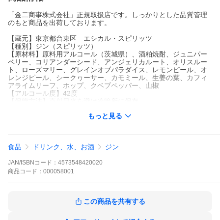
「金二商事株式会社」正規取扱店です。しっかりとした品質管理
のもと商品を出荷しております。
【蔵元】東京都台東区 エシカル・スピリッツ
【種別】ジン（スピリッツ）
【原材料】原料用アルコール（茨城県）、酒粕焼酎、ジュニパー
ベリー、コリアンダーシード、アンジェリカルート、オリスルー
ト、ローズマリー、グレインオブパラダイス、レモンピール、オ
レンジピール、シークヮーサー、カモミール、生姜の葉、カフィ
アライムリーフ、ホップ、クベブペッパー、山椒
【アルコール度】42度
【保管方法】直射日光を避け冷暗所に保存
【配送】常温配送（夏季はクール便推奨）
もっと見る
≪２本以下のご注文≫
ご注文本数が2本未満の場合は、破損防止のため配送用BOXを使用
いたします。
食品
ドリンク、水、お酒
ジン
1.8Lを含む場合(税込) 1本:188円、2本:283円
900ml以下の小瓶(税込) 1本:157円、2本:220円
JAN/ISBNコード：
4573548420020
※木箱・甕入りなど規格外の場合はこの限りではございません。
LAST ELYSIUMは、ベーススピリッツに用いた「酒粕焼酎」のフ
商品
コード：
000058001
ルーティな香り、そしてボタニカルに加えた「生姜の葉」、フレ
ッシュな「3種の柑橘」が青々しく爽やかな香りを織りなす、LAS
Tの中で最もクラシカルなドライジンです。
この商品を共有する
ELYSIUMは、「楽園」という意味を持ち、自分らしさを取り戻す
安らぎのひとときを表現しています。