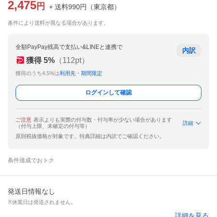
2,475
円
+ 送料
990
円
（
東京都
）
条件により送料が異なる場合があります。
全額PayPay残高で支払い&LINEと連携で
内訳
獲得
5
%
（
112
pt）
獲得のうち4.5%は
利用先・期間限定
ログインして確認
ご注意
表示よりも実際の付与数・付与率が少ない場合があります
詳細
（付与上限、未確定の付与等）
原則税抜価格が対象です。特典詳細は内訳でご確認ください。
条件達成でおトク
発送日情報なし
※休業日は発送されません。
詳細を見る