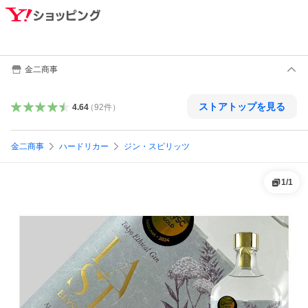
金二商事
ストアトップを見る
4.64
（
92
件
）
金二商事
ハードリカー
ジン・スピリッツ
1
/
1