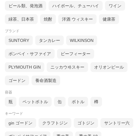
ビール類、発泡酒
ハイボール、チューハイ
ワイン
緑茶、日本茶
焼酎
洋酒 ウィスキー
健康茶
ブランド
SUNTORY
タンカレー
WILKINSON
ボンベイ・サファイア
ビーフィーター
PLYMOUTH GIN
ニッカウヰスキー
オリオンビール
ゴードン
養命酒製造
容器
瓶
ペットボトル
缶
ボトル
樽
キーワード
gin ゴードン
クラフトジン
ゴトジン
サントリー六