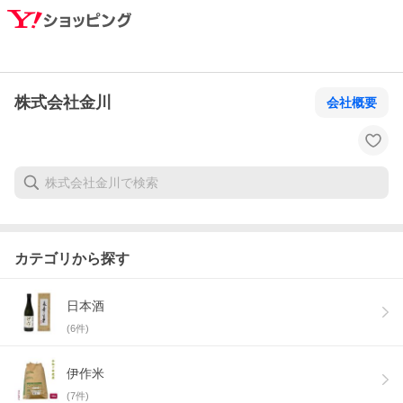
株式会社金川
会社概要
カテゴリから探す
日本酒
(
6
件)
伊作米
(
7
件)