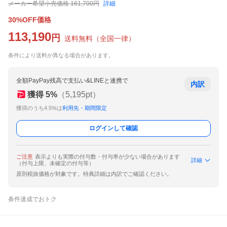
メーカー希望小売価格
161,700
円
詳細
30%OFF価格
113,190
円
送料無料
（
全国一律
）
条件により送料が異なる場合があります。
全額PayPay残高で支払い&LINEと連携で
内訳
獲得
5
%
（
5,195
pt）
獲得のうち4.5%は
利用先・期間限定
ログインして確認
ご注意
表示よりも実際の付与数・付与率が少ない場合があります
詳細
（付与上限、未確定の付与等）
原則税抜価格が対象です。特典詳細は内訳でご確認ください。
条件達成でおトク