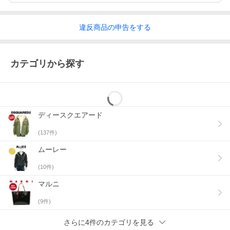
違反
商品の
申告をする
カテゴリから探す
ディースクエアード
(
137
件)
ムーレー
当店で表記しているサイズは、全てスタッフが平置きの状態で測
った実寸値になります。
(
10
件)
商品によってサイズに多少の誤差が生じる場合がございます。予
めご了承くださいませ。
マルニ
(
9
件)
ー Product Information ー
さらに4件のカテゴリを見る
【素材】