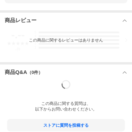
裏はフリース素材で快適な着心地です。
商品レビュー
ー Brand Information ー
-.--
5
4
この
商品
に関するレビューはありません
3
2
1
-
件
商品Q&A
（
0
件）
この
商品
に関する質問は、
以下からお問い合わせください。
ストアに質問を投稿する