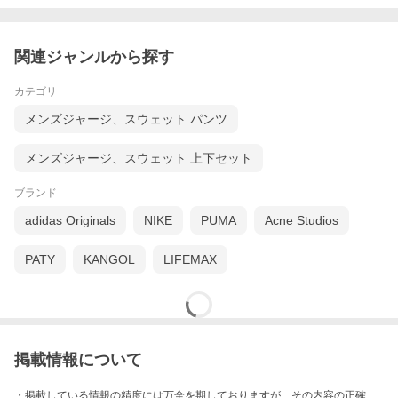
[本体]
コットン : 100％
[リブ部分]
コットン : 98％
関連ジャンルから探す
ポリウレタン : 2％
【生産国】
カテゴリ
イタリア
メンズジャージ、スウェット パンツ
【お手入れ情報】
30℃以下の液温で手洗いができます。
メンズジャージ、スウェット 上下セット
ー Supplier Information ー
ブランド
K&K collectionは、各ブランドの日本正規輸入代理店と販売店契約
adidas Originals
NIKE
PUMA
Acne Studios
を結んだショップです。
安心してお買い物をお楽しみくださいませ。
PATY
KANGOL
LIFEMAX
「国内正規品」については▼
掲載情報について
ー Our Shop Information ー
・掲載している情報の精度には万全を期しておりますが、その内容の正確