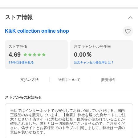
ストア情報
DSQUARED2(ディースクエアード)はカナダ出身の双子の兄弟デ
ィーン＆ダン・ケイティンが1994年に設立したイタリアのラグジ
K&K collection online shop
ュアリーブランド。
カナディアン・ウィットと洗練されたイタリアン・テーラーリン
グの知的な融合、さらにディテールへのこだわりが哲学の基礎と
ストア評価
注文キャンセル発生率
なっています。
4.69
0.00％
近年のディースクエアードは、2人のデザイナーの創造のルーツに
13
件の評価を見る
注文キャンセル発生率とは？
あるセクシーで挑発的な特徴を保ちながら、ナチュラルなスタイ
ルがより洗練されたシックなものになり、さらに幅広い客層を獲
得しています。
支払い方法
送料について
販売条件
ー Size Information ー
ストアからのお知らせ
当店ではインターネットでも安心してお買い物していただける、国内
正規品のみを販売しています。【重要】 弊社を騙った偽サイトにご注
意ください！偽サイトに弊社の会社名・住所等が使われていることが
確認されました。弊社とは一切関係がございませんので、ご注意くだ
さい。偽サイトとお客様間でのトラブルに関しまして、弊社は一切の
責任を負いかねます。