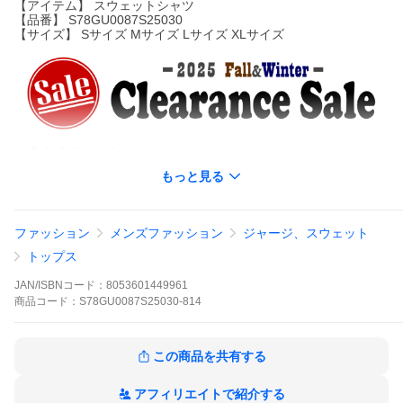
【アイテム】 スウェットシャツ
【品番】 S78GU0087S25030
【サイズ】 Sサイズ Mサイズ Lサイズ XLサイズ
ー Sale Information ー
もっと見る
〇安心の国内正規品が、各サイズ1点限りのお買い得価格です。
〇セール品につき、お客様都合による返品・サイズ交換不可で
す。
ファッション
メンズファッション
ジャージ、スウェット
トップス
ー Product Feature ー
JAN/ISBNコード：
8053601449961
DSQUARED2から、ロック界のレジェンドである「KISS」とのコ
商品
コード：
S78GU0087S25030-814
ラボコレクションシリーズのスウェットシャツが入荷しました。
メタリックなプリントとメタルスタッズをあしらい、さらにダメ
ージ加工を施すことで存在感抜群のデザインに仕上がっていま
この商品を共有する
す。
アフィリエイトで紹介する
ゆとりのあるシルエットなので、こなれた雰囲気を楽しめます。