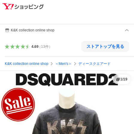
K&K collection online shop
ストアトップを見る
4.69
（
13
件
）
K&K collection online shop
＜Men's＞
ディースクエアード
1
/
19