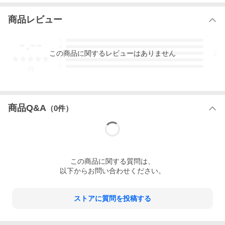
商品レビュー
-.--
5
4
この
商品
に関するレビューはありません
3
2
1
-
件
商品Q&A
（
0
件）
DSQUARED2(ディースクエアード)はカナダ出身の双子の兄弟デ
ィーン＆ダン・ケイティンが1994年に設立したイタリアのラグジ
この
商品
に関する質問は、
ュアリーブランド。
以下からお問い合わせください。
カナディアン・ウィットと洗練されたイタリアン・テーラーリン
グの知的な融合、さらにディテールへのこだわりが哲学の基礎と
なっています。
ストアに質問を投稿する
近年のディースクエアードは、2人のデザイナーの創造のルーツに
あるセクシーで挑発的な特徴を保ちながら、ナチュラルなスタイ