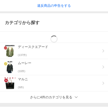
違反
商品の
申告をする
当店で表記しているサイズは、全てスタッフが平置きの状態で測
カテゴリから探す
った実寸値になります。
商品によってサイズに多少の誤差が生じる場合がございます。予
めご了承くださいませ。
ー Product Information ー
ディースクエアード
【素材】
[表地]
(
137
件)
コットン : 100％
[別布部分]
ムーレー
ナイロン : 100％
[リブ部分]
(
10
件)
ポリエステル : 90％
ナイロン : 6％
マルニ
ポリウレタン : 4％
[皮革部分]
(
9
件)
牛革
[裏地]
さらに4件のカテゴリを見る
ポリエステル : 100％
[中わた]
ポリエステル : 100％