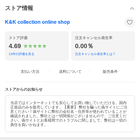
ルがより洗練されたシックなものになり、さらに幅広い客層を獲
得しています。
ストア情報
ー Size Information ー
K&K collection online shop
ストア評価
注文キャンセル発生率
4.69
0.00％
13
件の評価を見る
注文キャンセル発生率とは？
支払い方法
送料について
販売条件
ストアからのお知らせ
当店ではインターネットでも安心してお買い物していただける、国内
正規品のみを販売しています。【重要】 弊社を騙った偽サイトにご注
意ください！偽サイトに弊社の会社名・住所等が使われていることが
確認されました。弊社とは一切関係がございませんので、ご注意くだ
さい。偽サイトとお客様間でのトラブルに関しまして、弊社は一切の
責任を負いかねます。