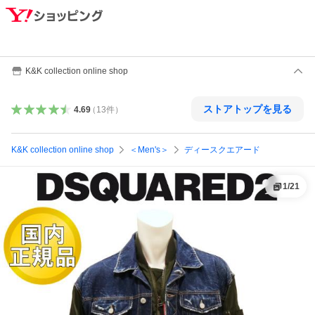
K&K collection online shop
ストアトップを見る
4.69
（
13
件
）
K&K collection online shop
＜Men's＞
ディースクエアード
1
/
21