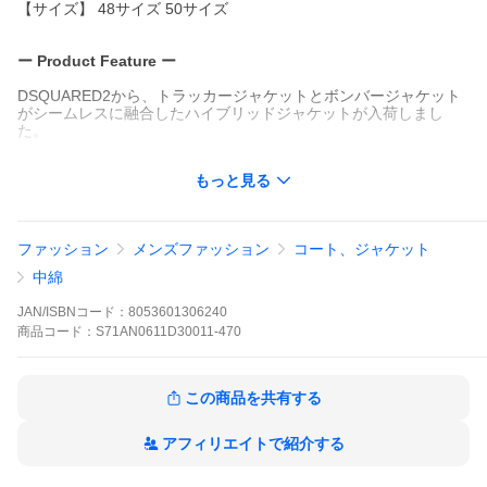
【サイズ】 48サイズ 50サイズ
ー Product Feature ー
DSQUARED2から、トラッカージャケットとボンバージャケット
がシームレスに融合したハイブリッドジャケットが入荷しまし
た。
レイヤードデザインや目を惹く裏地のオレンジカラーなど、D2ら
もっと見る
しさ満載の一着です。
中綿が入っているので、防寒性も兼ね備えています。
ファッション
メンズファッション
コート、ジャケット
カットソーやニット上に羽織るだけで、洗練されたスタイルが完
成します。
中綿
JAN/ISBNコード：
8053601306240
ー Brand Information ー
商品
コード：
S71AN0611D30011-470
この商品を共有する
アフィリエイトで紹介する