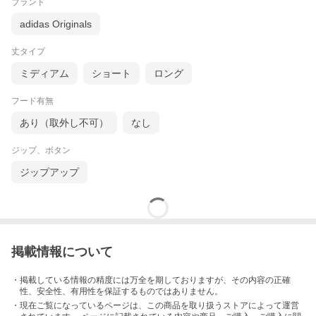
ブランド
adidas Originals
丈タイプ
ミディアム
ショート
ロング
フード有無
あり（取外し不可）
なし
ジップ、ボタン
ジップアップ
掲載情報について
当店は愛媛県松山市中心街の「ANAクラウンプラザホテル松山」1
・掲載している情報の精度には万全を期しておりますが、その内容の正確
Fにあるセレクトショップです。
性、安全性、有用性を保証するものではありません。
・現在ご覧になっているページは、この
商品
を取り扱うストアによって運営
ディースクエアード、アルマーニエクスチェンジ、マックス・マ