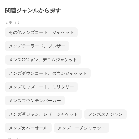
関連ジャンルから探す
【生産国】
イタリア
カテゴリ
【お手入れ情報】
30℃以下の液温で弱い洗濯ができます。
その他メンズコート、ジャケット
メンズテーラード、ブレザー
ー Supplier Information ー
K&K collectionは、各ブランドの日本正規輸入代理店と販売店契約
メンズGジャン、デニムジャケット
を結んだショップです。
安心してお買い物をお楽しみくださいませ。
メンズダウンコート、ダウンジャケット
「国内正規品」については▼
メンズモッズコート、ミリタリー
メンズマウンテンパーカー
メンズ革ジャン、レザージャケット
メンズスカジャン
ー Our Shop Information ー
メンズカバーオール
メンズコーチジャケット