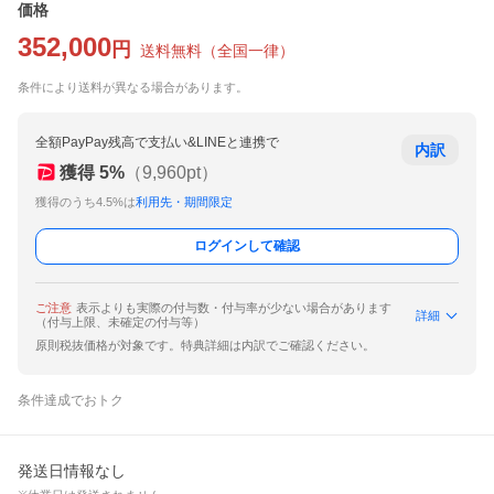
価格
352,000
円
送料無料
（
全国一律
）
条件により送料が異なる場合があります。
全額PayPay残高で支払い&LINEと連携で
内訳
獲得
5
%
（
9,960
pt）
獲得のうち4.5%は
利用先・期間限定
ログインして確認
ご注意
表示よりも実際の付与数・付与率が少ない場合があります
詳細
（付与上限、未確定の付与等）
原則税抜価格が対象です。特典詳細は内訳でご確認ください。
条件達成でおトク
発送日情報なし