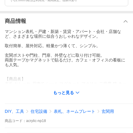
うち2,000円相当は利用先・期間限定。他条件あり
商品情報
マンション表札・戸建・新築・賃貸・アパート・会社・店舗な
ど、さまざまな場所に似合うおしゃれなデザイン。
取付簡単、屋外対応。軽量かつ薄くて、シンプル。
玄関ポストや門柱、門扉、外壁などに取り付け可能。
両面テープかマグネットで貼るだけ。カフェ・オフィスの看板に
も人気。
【商品名】
表札 おしゃれ 戸建て シール マグネット アクリル 二世帯 猫 ネー
ムプレート 130mm マンション 犬 ポスト 正方形 貼る(acrylic-np1
もっと見る
8)
【デザインモチーフ】
犬(いぬ イヌ) 猫(ねこ ネコ) 鳥 ウサギ(うさぎ 兎) 海 花 桜 自然 動
DIY、工具
住宅設備
表札、ネームプレート
玄関用
物 ハワイ
商品
コード：
acrylic-np18
【素材・加工方法】
アクリル 厚み約2mm・カッティングシート貼り加工