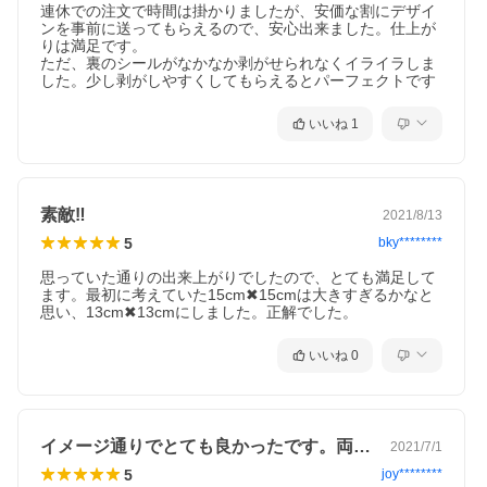
連休での注文で時間は掛かりましたが、安価な割にデザイ
ンを事前に送ってもらえるので、安心出来ました。仕上が
りは満足です。

ただ、裏のシールがなかなか剥がせられなくイライラしま
した。少し剥がしやすくしてもらえるとパーフェクトです
いいね
1
素敵‼︎
2021/8/13
5
bky********
思っていた通りの出来上がりでしたので、とても満足して
ます。最初に考えていた15cm✖︎15cmは大きすぎるかなと
思い、13cm✖︎13cmにしました。正解でした。
いいね
0
イメージ通りでとても良かったです。両面…
2021/7/1
5
joy********