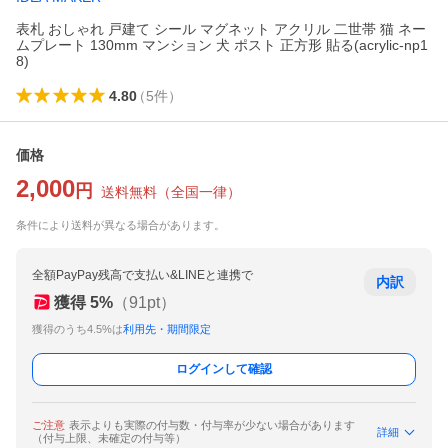
表札 おしゃれ 戸建て シール マグネット アクリル 二世帯 猫 ネー
ムプレート 130mm マンション 犬 ポスト 正方形 貼る(acrylic-np1
8)
4.80
（
5
件
）
価格
2,000
円
送料無料
（
全国一律
）
条件により送料が異なる場合があります。
全額PayPay残高で支払い&LINEと連携で
内訳
獲得
5
%
（
91
pt）
獲得のうち4.5%は
利用先・期間限定
ログインして確認
ご注意
表示よりも実際の付与数・付与率が少ない場合があります
詳細
（付与上限、未確定の付与等）