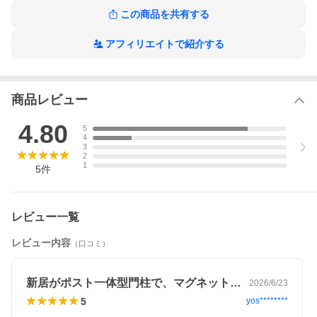
【ご購入前に必ずご確認ください】
この商品を共有する
◆『ご注文確認メール』送信後、1週間以内に「正式ご注文」のご
返信がない場合、自動的に『キャンセル』となります。
アフィリエイトで紹介する
◆『デザイン確認メール』イメージ図送付後、1週間以内に『デザ
イン確定』のご返信がない場合、自動的に『キャンセル』となり
ます。
◆商品のサイズや仕様によっては価格を後日加算する場合がござ
商品レビュー
います。その際、メールにてご案内致します。ご確認をお願い致
します。
4.80
5
4
3
2
1
5
件
レビュー一覧
レビュー内容
（口コミ）
新居がポスト一体型門柱で、マグネットで…
2026/6/23
5
yos********