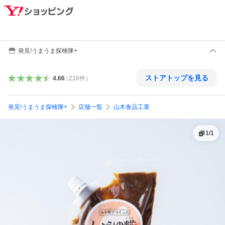
発見!うまうま探検隊+
ストアトップを見る
4.66
（
216
件
）
発見!うまうま探検隊+
店舗一覧
山木食品工業
1
/
1