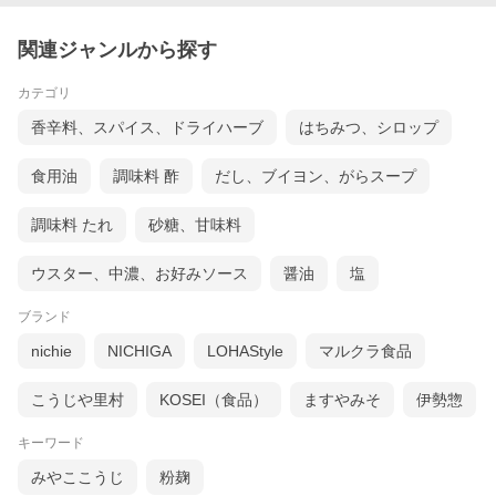
関連ジャンルから探す
カテゴリ
香辛料、スパイス、ドライハーブ
はちみつ、シロップ
食用油
調味料 酢
だし、ブイヨン、がらスープ
調味料 たれ
砂糖、甘味料
ウスター、中濃、お好みソース
醤油
塩
ブランド
nichie
NICHIGA
LOHAStyle
マルクラ食品
こうじや里村
KOSEI（食品）
ますやみそ
伊勢惣
キーワード
みやここうじ
粉麹