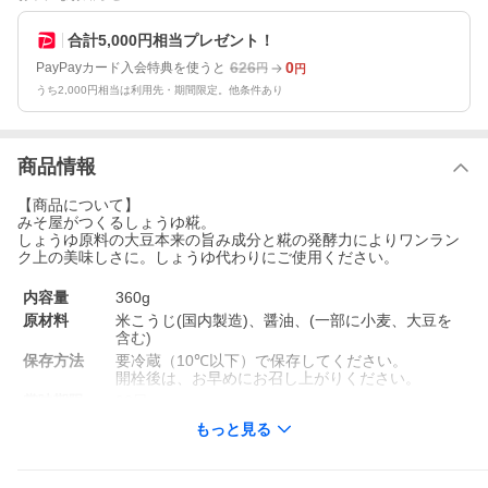
合計5,000円相当プレゼント！
626
0
PayPayカード入会特典を使うと
円
円
うち2,000円相当は利用先・期間限定。他条件あり
商品情報
【商品について】
みそ屋がつくるしょうゆ糀。
しょうゆ原料の大豆本来の旨み成分と糀の発酵力によりワンラン
ク上の美味しさに。しょうゆ代わりにご使用ください。
内容量
360g
原材料
米こうじ(国内製造)、醤油、(一部に小麦、大豆を
含む)
保存方法
要冷蔵（10℃以下）で保存してください。
開栓後は、お早めにお召し上がりください。
賞味期限
90日
発送
クール便
もっと見る