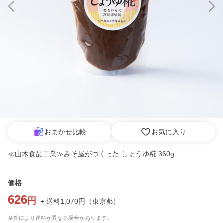
おまかせ比較
お気に入り
≪山木食品工業≫みそ屋がつくった しょうゆ糀 360g
価格
626
円
+ 送料
1,070
円
（
東京都
）
条件により送料が異なる場合があります。