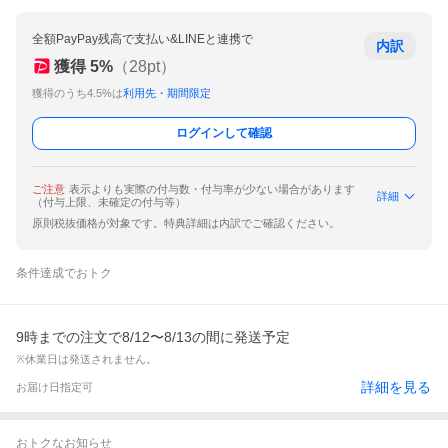
全額PayPay残高で支払い&LINEと連携で
内訳
獲得
5
%
（
28
pt）
獲得のうち4.5%は
利用先・期間限定
ログインして確認
ご注意
表示よりも実際の付与数・付与率が少ない場合があります
詳細
（付与上限、未確定の付与等）
原則税抜価格が対象です。特典詳細は内訳でご確認ください。
条件達成でおトク
9時までの注文で8/12〜8/13の間に発送予定
※休業日は発送されません。
詳細を見る
お届け日指定可
おトクなお知らせ