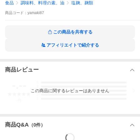
食品
調味料、料理の素、油
塩麹、麹類
商品
コード：
yamaki87
この商品を共有する
アフィリエイトで紹介する
商品レビュー
-.--
5
4
この
商品
に関するレビューはありません
3
2
1
-
件
商品Q&A
（
0
件）