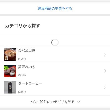
違反
商品の
申告をする
カテゴリから探す
金沢浅田屋
(
49
件)
菓匠みのや
(
36
件)
ダートコーヒー
(
28
件)
さらに92件のカテゴリを見る