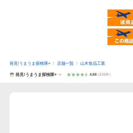
発見!うまうま探検隊+
店舗一覧
山木食品工業
発見!うまうま探検隊+
4.66
（
216
件
）