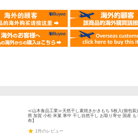
≪山木食品工業≫天然干し素焼きかきもち 5枚入(個包装)
県 加賀 小松 米菓 寒中 干し自然干し お取り寄せ 国産 も
布】
1
件のレビュー