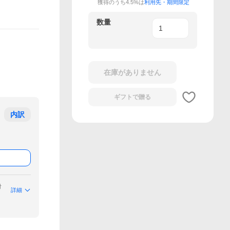
獲得のうち4.5%は
利用先・期間限定
数量
在庫がありません
ギフトで
贈る
内訳
付
詳細