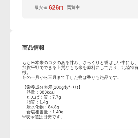
626
最安値
閲覧中
円
商品情報
もち米本来のコクのある甘み、さっくりと香ばしい中にも
加賀平野でできる上質なもち米を原料にしており、北陸特
徴。
冬の一月から三月まで干した物は香りも絶品です。
【栄養成分表示(100gあたり)】
熱量：383kcal
たんぱく質：7.7g
脂質：1.4g
炭水化物：84.8g
食塩相当量：1.40g
※表示値は目安です。