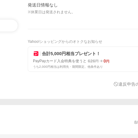
発送日情報なし
※休業日は発送されません。
Yahoo!ショッピングからのオトクなお知らせ
合計5,000円相当プレゼント！
626
0
PayPayカード入会特典を使うと
円
円
うち2,000円相当は利用先・期間限定。他条件あり
違反申告
8