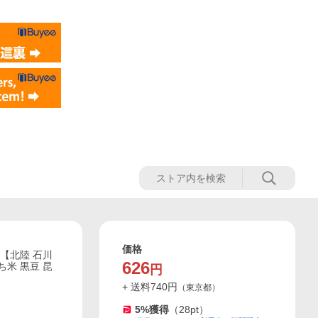
価格
【北陸 石川
626
ち米 黒豆 昆
円
+ 送料
740
円
（
東京都
）
5
%獲得
（
28
pt）