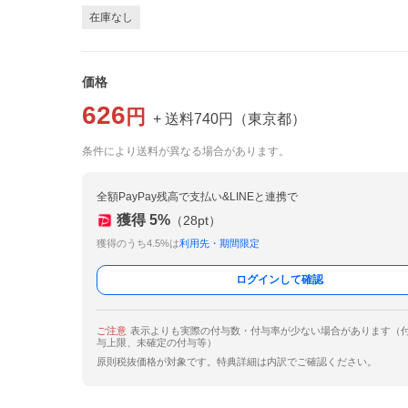
在庫なし
価格
626
円
+ 送料
740
円
（
東京都
）
条件により送料が異なる場合があります。
全額PayPay残高で支払い&LINEと連携で
獲得
5
%
（
28
pt）
獲得のうち4.5%は
利用先・期間限定
ログインして確認
ご注意
表示よりも実際の付与数・付与率が少ない場合があります（
与上限、未確定の付与等）
原則税抜価格が対象です。特典詳細は内訳でご確認ください。