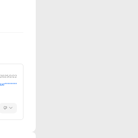
2025/2/22
axr********