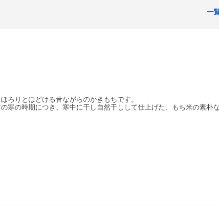
一
、ほろりとほどける昔ながらのかきもちです。
有の寒の時期につき、寒中に干し自然干しして仕上げた、もち米の素朴