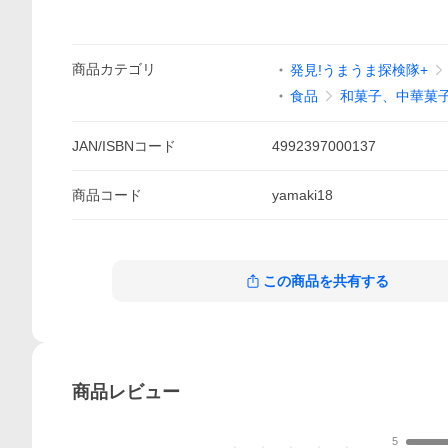
商品
カテゴリ
発見!うまうま探検隊+
食品
和菓子、中華菓
JAN/ISBNコード
4992397000137
商品
コード
yamaki18
この商品を共有する
商品
レビュー
5