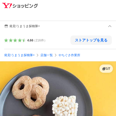
発見!うまうま探検隊+
ストアトップを見る
4.66
（
216
件
）
発見!うまうま探検隊+
店舗一覧
やちぐさ作業所
1
/
7