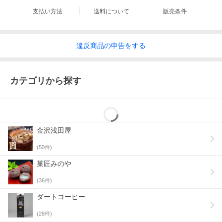
支払い方法
送料について
販売条件
違反
商品の
申告をする
カテゴリから探す
金沢浅田屋
(
50
件)
菓匠みのや
(
36
件)
ダートコーヒー
(
28
件)