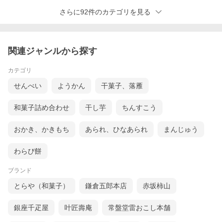
さらに92件のカテゴリを見る
関連ジャンルから探す
カテゴリ
せんべい
ようかん
干菓子、落雁
和菓子詰め合わせ
干し芋
ちんすこう
おかき、かきもち
あられ、ひなあられ
まんじゅう
わらび餅
ブランド
とらや（和菓子）
鎌倉五郎本店
赤坂柿山
銀座千疋屋
叶匠壽庵
常盤堂雷おこし本舗