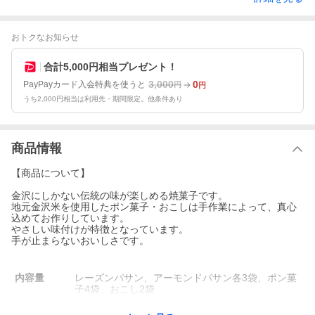
おトクなお知らせ
合計5,000円相当プレゼント！
3,000
0
PayPayカード入会特典を使うと
円
円
うち2,000円相当は利用先・期間限定。他条件あり
商品情報
【商品について】
金沢にしかない伝統の味が楽しめる焼菓子です。
地元金沢米を使用したポン菓子・おこしは手作業によって、真心
込めてお作りしています。
やさしい味付けが特徴となっています。
手が止まらないおいしさです。
内容量
レーズンパサン、アーモンドパサン各3袋、ポン菓
子4袋、おこし2袋
原材料
小麦粉（国内製造）、砂糖、グラニュー糖、レー