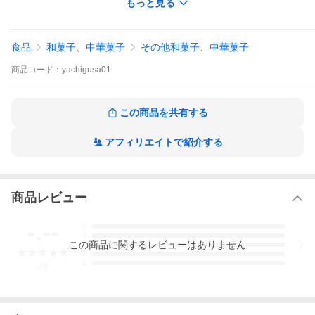
ズン、鶏卵、アーモンド、ブドウ糖、蜂蜜、植物
もっと見る
油脂、米（石川県産）、水飴、食用なたね油、食
塩/膨張材、（一部に小麦・卵・アーモンド・大豆
を含む）
食品
和菓子、中華菓子
その他和菓子、中華菓子
保存方法
常温
賞味期限
各6ヵ月
商品
コード：
yachigusa01
外箱サイズ
42×31.9×13.5cm
発送方法
普通便
この商品を共有する
アフィリエイトで紹介する
商品レビュー
-.--
5
4
この
商品
に関するレビューはありません
3
2
1
-
件