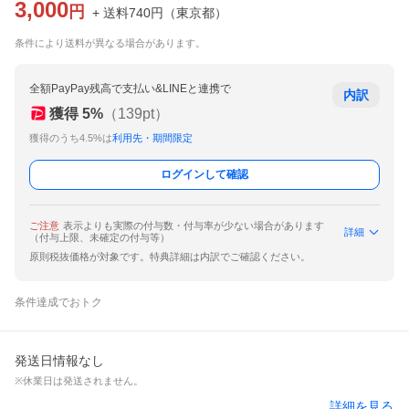
3,000
円
+ 送料
740
円
（
東京都
）
条件により送料が異なる場合があります。
全額PayPay残高で支払い&LINEと連携で
内訳
獲得
5
%
（
139
pt）
獲得のうち4.5%は
利用先・期間限定
ログインして確認
ご注意
表示よりも実際の付与数・付与率が少ない場合があります
詳細
（付与上限、未確定の付与等）
原則税抜価格が対象です。特典詳細は内訳でご確認ください。
条件達成でおトク
発送日情報なし
※休業日は発送されません。
詳細を見る