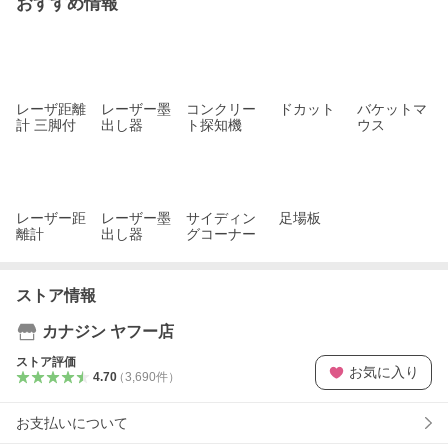
おすすめ情報
レーザ距離
レーザー墨
コンクリー
ドカット
バケットマ
計 三脚付
出し器
ト探知機
ウス
レーザー距
レーザー墨
サイディン
足場板
離計
出し器
グコーナー
ストア情報
カナジン ヤフー店
ストア評価
お気に入り
4.70
（
3,690
件
）
お支払いについて