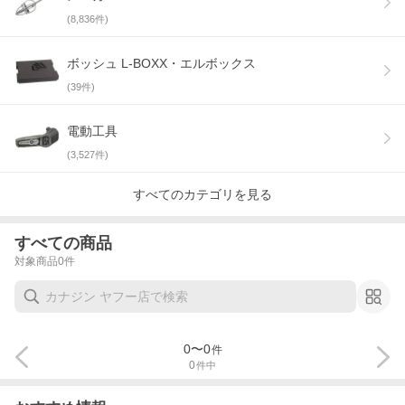
(
8,836
件)
ボッシュ L-BOXX・エルボックス
(
39
件)
電動工具
(
3,527
件)
すべてのカテゴリを見る
すべての商品
対象商品
0
件
0
〜
0
件
0
件中