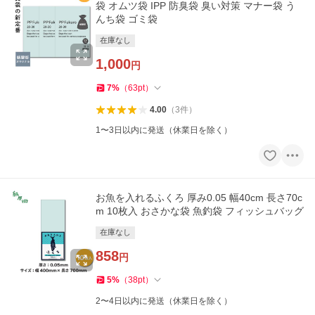
袋 オムツ袋 IPP 防臭袋 臭い対策 マナー袋 う
んち袋 ゴミ袋
在庫なし
1,000
円
7
%
（
63
pt
）
4.00
（
3
件
）
1〜3日以内に発送（休業日を除く）
お魚を入れるふくろ 厚み0.05 幅40cm 長さ70c
m 10枚入 おさかな袋 魚釣袋 フィッシュバッグ
在庫なし
858
円
5
%
（
38
pt
）
2〜4日以内に発送（休業日を除く）