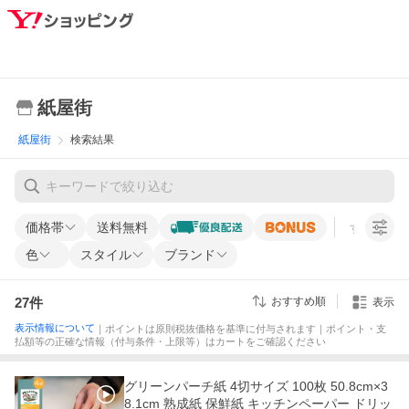
紙屋街
紙屋街
検索結果
価格帯
送料無料
すべての条
色
スタイル
ブランド
27
件
おすすめ順
表示
表示情報について
｜ポイントは原則税抜価格を基準に付与されます｜ポイント・支
払額等の正確な情報（付与条件・上限等）はカートをご確認ください
グリーンパーチ紙 4切サイズ 100枚 50.8cm×3
8.1cm 熟成紙 保鮮紙 キッチンペーパー ドリッ