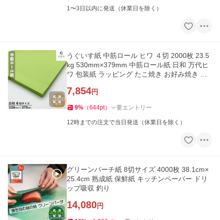
1〜3日以内に発送（休業日を除く）
うぐいす紙 中筋ロール ヒワ ４切 2000枚 23.5
kg 530mm×379mm 中筋ロール紙 日和 万代ヒ
ワ 包装紙 ラッピング たこ焼き お好み焼き み
たらし団子 たい焼き
7,854
円
9
%
（
644
pt
）
要エントリー
12時までの注文で当日発送（休業日を除く）
グリーンパーチ紙 8切サイズ 4000枚 38.1cm×
25.4cm 熟成紙 保鮮紙 キッチンペーパー ドリ
ップ吸収 釣り
14,080
円