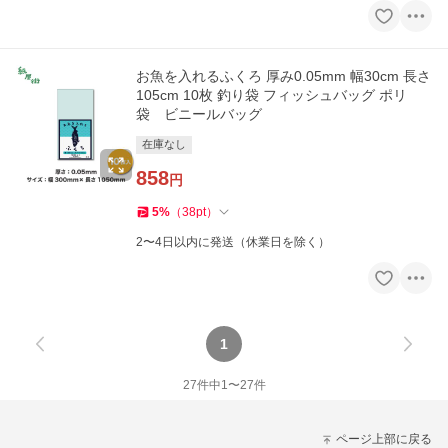
お魚を入れるふくろ 厚み0.05mm 幅30cm 長さ
105cm 10枚 釣り袋 フィッシュバッグ ポリ
袋 ビニールバッグ
在庫なし
858
円
5
%
（
38
pt
）
2〜4日以内に発送（休業日を除く）
1
27
件中
1
〜
27
件
ページ上部に戻る