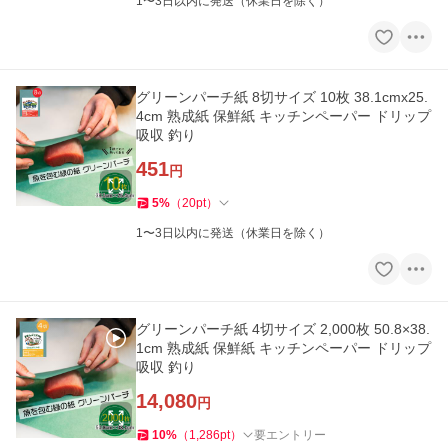
1〜3日以内に発送（休業日を除く）
グリーンパーチ紙 8切サイズ 10枚 38.1cmx25.
4cm 熟成紙 保鮮紙 キッチンペーパー ドリップ
吸収 釣り
451
円
5
%
（
20
pt
）
1〜3日以内に発送（休業日を除く）
グリーンパーチ紙 4切サイズ 2,000枚 50.8×38.
1cm 熟成紙 保鮮紙 キッチンペーパー ドリップ
吸収 釣り
14,080
円
10
%
（
1,286
pt
）
要エントリー