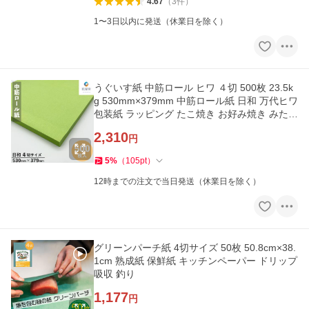
4.67
（
3
件
）
1〜3日以内に発送（休業日を除く）
うぐいす紙 中筋ロール ヒワ ４切 500枚 23.5k
g 530mm×379mm 中筋ロール紙 日和 万代ヒワ
包装紙 ラッピング たこ焼き お好み焼き みたら
し団子 たい焼き
2,310
円
5
%
（
105
pt
）
12時までの注文で当日発送（休業日を除く）
グリーンパーチ紙 4切サイズ 50枚 50.8cm×38.
1cm 熟成紙 保鮮紙 キッチンペーパー ドリップ
吸収 釣り
1,177
円