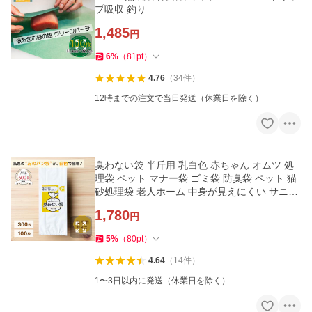
プ吸収 釣り
1,485
円
6
%
（
81
pt
）
4.76
（
34
件
）
12時までの注文で当日発送（休業日を除く）
臭わない袋 半斤用 乳白色 赤ちゃん オムツ 処
理袋 ペット マナー袋 ゴミ袋 防臭袋 ペット 猫
砂処理袋 老人ホーム 中身が見えにくい サニタ
リー パン袋 消臭
1,780
円
5
%
（
80
pt
）
4.64
（
14
件
）
1〜3日以内に発送（休業日を除く）