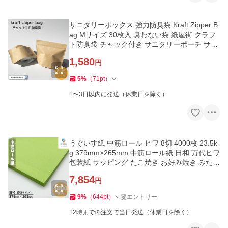
サニタリーボックス 強力防臭袋 Kraft Zipper B
ag Mサイズ 30枚入 臭わない袋 紙屋街 クラフ
ト防臭袋 チャック付き サニタリーポーチ サニ
タリーバッグ 使い捨て
1,580
円
5
%
（
71
pt
）
1〜3日以内に発送（休業日を除く）
うぐいす紙 中筋ロール ヒワ 8切 4000枚 23.5k
g 379mm×265mm 中筋ロール紙 日和 万代ヒワ
包装紙 ラッピング たこ焼き お好み焼き みたら
し団子 たい焼き
7,854
円
9
%
（
644
pt
）
要エントリー
12時までの注文で当日発送（休業日を除く）