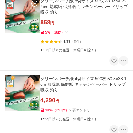
グリーンパーチ紙 8切サイズ 50枚 38.1cm×25.
4cm 熟成紙 保鮮紙 キッチンペーパー ドリップ
吸収 釣り
858
円
5
%
（
38
pt
）
4.38
（
8
件
）
1〜3日以内に発送（休業日を除く）
グリーンパーチ紙 4切サイズ 500枚 50.8×38.1
cm 熟成紙 保鮮紙 キッチンペーパー ドリップ
吸収 釣り
4,290
円
10
%
（
391
pt
）
要エントリー
1〜3日以内に発送（休業日を除く）