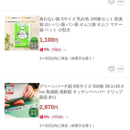
臭わない袋 Sサイズ 乳白色 200枚セット 防臭
袋 白いパン袋 パン袋 オムツ袋 オムツ マナー
袋 ペット 小型犬
1,100
円
5
%
（
50
pt
）
1〜3日以内に発送（休業日を除く）
グリーンパーチ紙 8切サイズ 500枚 38.1×25.4
cm 熟成紙 保鮮紙 キッチンペーパー ドリップ
吸収 釣り
2,970
円
6
%
（
162
pt
）
1〜3日以内に発送（休業日を除く）