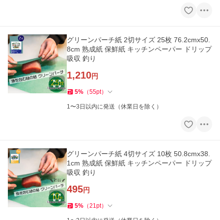
グリーンパーチ紙 2切サイズ 25枚 76.2cmx50.
8cm 熟成紙 保鮮紙 キッチンペーパー ドリップ
吸収 釣り
1,210
円
5
%
（
55
pt
）
1〜3日以内に発送（休業日を除く）
グリーンパーチ紙 4切サイズ 10枚 50.8cmx38.
1cm 熟成紙 保鮮紙 キッチンペーパー ドリップ
吸収 釣り
495
円
5
%
（
21
pt
）