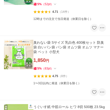
5
%
（
52
pt
）
4.71
（
14
件
）
12時までの注文で当日発送（休業日を除く）
臭わない袋 Sサイズ 乳白色 400枚セット 防臭
袋 白いパン袋 パン袋 オムツ袋 オムツ マナー
袋 ペット 小型犬
1,850
円
5
%
（
83
pt
）
4.75
（
8
件
）
1〜3日以内に発送（休業日を除く）
うぐいす紙 中筋ロール ヒワ 8切 500枚 23.5kg