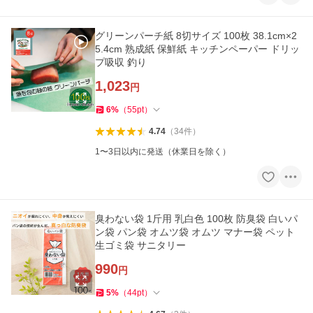
グリーンパーチ紙 8切サイズ 100枚 38.1cm×2
5.4cm 熟成紙 保鮮紙 キッチンペーパー ドリッ
プ吸収 釣り
1,023
円
6
%
（
55
pt
）
4.74
（
34
件
）
1〜3日以内に発送（休業日を除く）
臭わない袋 1斤用 乳白色 100枚 防臭袋 白いパ
ン袋 パン袋 オムツ袋 オムツ マナー袋 ペット
生ゴミ袋 サニタリー
990
円
5
%
（
44
pt
）