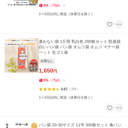
5
%
（
70
pt
）
1〜3日以内に発送（休業日を除く）
臭わない袋 1斤用 乳白色 200枚セット 防臭袋
白いパン袋 パン袋 オムツ袋 オムツ マナー袋
ペット 生ゴミ袋
在庫なし
1,650
円
5
%
（
75
pt
）
4.67
（
3
件
）
1〜3日以内に発送（休業日を除く）
パン袋 20-30サイズ 11号 300枚セット 食パン