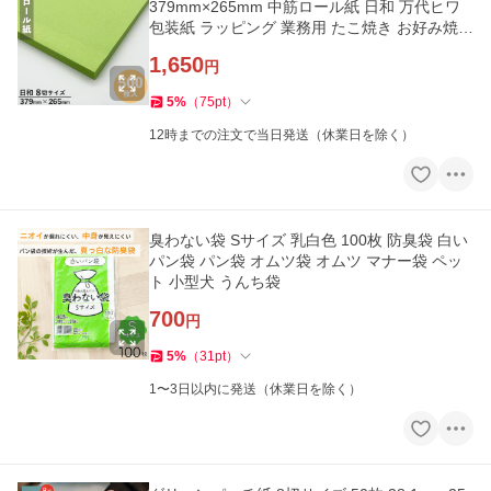
379mm×265mm 中筋ロール紙 日和 万代ヒワ
包装紙 ラッピング 業務用 たこ焼き お好み焼き
みたらし団子 たい焼き
1,650
円
5
%
（
75
pt
）
12時までの注文で当日発送（休業日を除く）
臭わない袋 Sサイズ 乳白色 100枚 防臭袋 白い
パン袋 パン袋 オムツ袋 オムツ マナー袋 ペッ
ト 小型犬 うんち袋
700
円
5
%
（
31
pt
）
1〜3日以内に発送（休業日を除く）