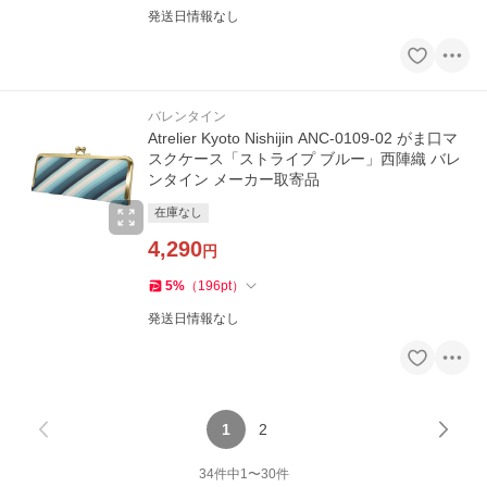
発送日情報なし
バレンタイン
Atrelier Kyoto Nishijin ANC-0109-02 がま口マ
スクケース「ストライプ ブルー」西陣織 バレ
ンタイン メーカー取寄品
在庫なし
4,290
円
5
%
（
196
pt
）
発送日情報なし
1
2
34
件中
1
〜
30
件