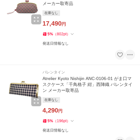
メーカー取寄品
在庫なし
17,490
円
5
%
（
802
pt
）
発送日情報なし
バレンタイン
Atrelier Kyoto Nishijin ANC-0106-01 がま口マ
スクケース「千鳥格子 紺」西陣織 バレンタイ
ン メーカー取寄品
在庫なし
4,290
円
5
%
（
196
pt
）
発送日情報なし