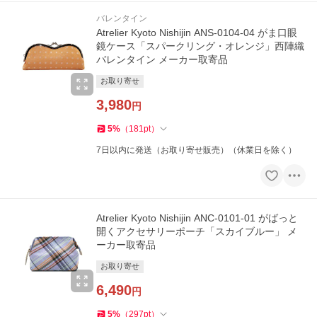
バレンタイン
Atrelier Kyoto Nishijin ANS-0104-04 がま口眼
鏡ケース「スパークリング・オレンジ」西陣織
バレンタイン メーカー取寄品
お取り寄せ
3,980
円
5
%
（
181
pt
）
7日以内に発送（お取り寄せ販売）（休業日を除く）
Atrelier Kyoto Nishijin ANC-0101-01 がばっと
開くアクセサリーポーチ「スカイブルー」 メ
ーカー取寄品
お取り寄せ
6,490
円
5
%
（
297
pt
）