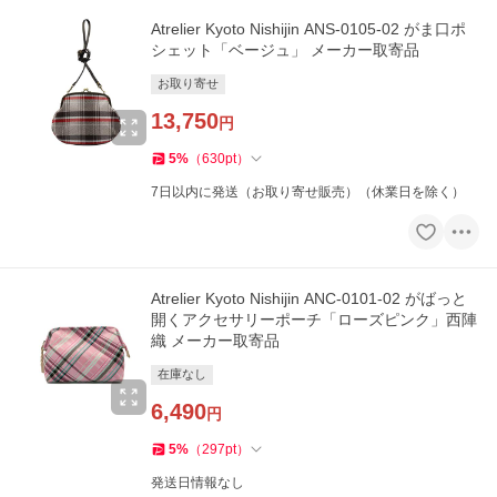
Atrelier Kyoto Nishijin ANS-0105-02 がま口ポ
シェット「ベージュ」 メーカー取寄品
お取り寄せ
13,750
円
5
%
（
630
pt
）
7日以内に発送（お取り寄せ販売）（休業日を除く）
Atrelier Kyoto Nishijin ANC-0101-02 がばっと
開くアクセサリーポーチ「ローズピンク」西陣
織 メーカー取寄品
在庫なし
6,490
円
5
%
（
297
pt
）
発送日情報なし