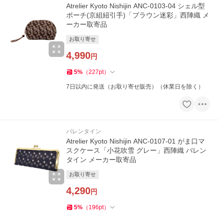
Atrelier Kyoto Nishijin ANC-0103-04 シェル型
ポーチ(京組紐引手)「ブラウン迷彩」西陣織 メ
ーカー取寄品
お取り寄せ
4,990
円
5
%
（
227
pt
）
7日以内に発送（お取り寄せ販売）（休業日を除く）
バレンタイン
Atrelier Kyoto Nishijin ANC-0107-01 がま口マ
スクケース「小花吹雪 グレー」西陣織 バレン
タイン メーカー取寄品
お取り寄せ
4,290
円
5
%
（
196
pt
）