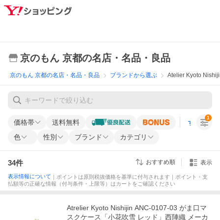
京のもん 京都の名店・名品・良品
京のもん 京都の名店・名品・良品
ブランドから選ぶ
Atelier Kyoto Ni
1
価格帯
送料無料
すべての条
色
性別
ブランド
カテゴリ
34
件
おすすめ順
表示
表示情報について
｜ポイントは原則税抜価格を基準に付与されます｜ポイント・支
払額等の正確な情報（付与条件・上限等）はカートをご確認ください
Atrelier Kyoto Nishijin ANC-0107-03 がま口マ
スクケース「小花吹雪 レッド」西陣織 メーカ