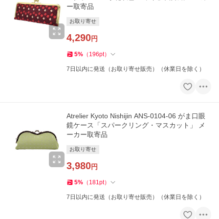
ー取寄品
お取り寄せ
4,290
円
5
%
（
196
pt
）
7日以内に発送（お取り寄せ販売）（休業日を除く）
Atrelier Kyoto Nishijin ANS-0104-06 がま口眼
鏡ケース「スパークリング・マスカット」 メ
ーカー取寄品
お取り寄せ
3,980
円
5
%
（
181
pt
）
7日以内に発送（お取り寄せ販売）（休業日を除く）