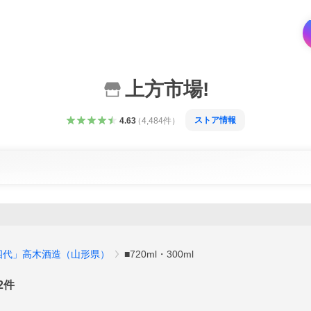
上方市場!
ストア情報
4.63
（
4,484
件
）
四代」高木酒造（山形県）
■720ml・300ml
2
件