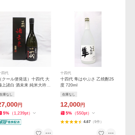
十四代
十四代
（クール便発送）十四代 大
十四代 隼はやぶさ 乙焼酎25
極上諸白 酒未来 純米大吟醸
度 720ml
720ｍｌ（箱入）（2025年）
在庫なし
在庫なし
27,000
12,000
円
円
5
%
（
1,239
pt
）
5
%
（
550
pt
）
4.67
（
9
件
）