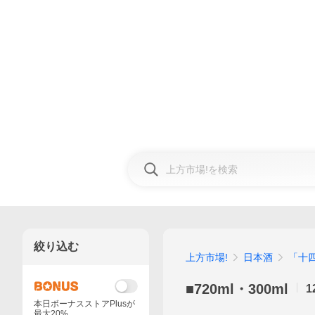
絞り込む
上方市場!
日本酒
「十
■720ml・300ml
1
本日ボーナスストアPlusが
最大20%