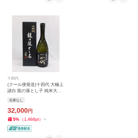
十四代
(クール便発送)十四代 大極上
諸白 龍の落とし子 純米大吟
醸 720ｍｌ 日本酒（2026
在庫なし
年）（箱入）
32,000
円
5
%
（
1,468
pt
）