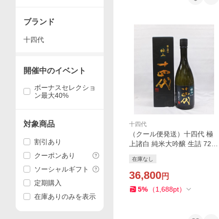
ブランド
十四代
開催中のイベント
ボーナスセレクショ
ン最大40%
対象商品
十四代
（クール便発送）十四代 極
割引あり
上諸白 純米大吟醸 生詰 720
ｍｌ 日本酒（箱入）（2026
クーポンあり
在庫なし
年）
ソーシャルギフト
36,800
円
定期購入
5
%
（
1,688
pt
）
在庫ありのみを表示