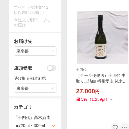
すべて（今注文で2
日以内にお届け）
今注文で明日までに
お届け
お届け先
東京都
店頭受取
十四代
（クール便発送）十四代 中
受け取る都道府県
取り上諸白 播州愛山 純米大
吟醸720ｍｌ日本酒（2026
東京都
27,000
円
年）
5
%
（
1,239
pt
）
カテゴリ
「十四代」高木酒造
（山形県）
■720ml・300ml