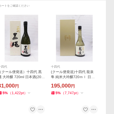
カートをご確認ください
十四代
十四代
（クール便発送）十四代 黒
(クール便発送)十四代 龍泉
縄 大吟醸 720ml 日本酒(202
隼 純米大吟醸720ｍｌ 日本
5年）
酒（箱入）（2025年）
31,000
195,000
円
円
5
%
（
1,422
pt
）
5
%
（
7,747
pt
）