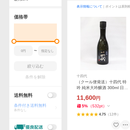
表示情報について
｜ポイントは原則
価格帯
〜
絞り込む
十四代
条件を解除
（クール便発送）十四代 特
吟 純米大吟醸酒 300ml 日本
酒（2026年）ミニボトル
送料無料
11,600
円
条件付き送料無料
5
%
（
532
pt
）
条件なし
4.75
（
12
件
）