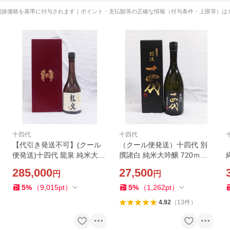
税抜価格を基準に付与されます｜ポイント・支払額等の正確な情報（付与条件・上限等）は
十四代
十四代
【代引き発送不可】(クール
（クール便発送）十四代 別
便発送)十四代 龍泉 純米大吟
撰諸白 純米大吟醸 720ｍｌ
醸720ｍｌ 日本酒（箱入）
日本酒（箱入）（2025年）
285,000
27,500
円
円
（2025年）
5
%
（
9,015
pt
）
5
%
（
1,262
pt
）
4.92
（
13
件
）