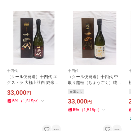
十四代
十四代
（クール便発送）十四代 エ
（クール便発送）十四代 中
クストラ 大極上諸白 純米大
取り超極（ちょうごく）純米
吟醸 720ｍｌ日本酒（箱入）
大吟醸 720ｍｌ日本酒（202
33,000
在庫なし
円
（2026年）
6年）
33,000
5
%
（
1,515
pt
）
円
5
%
（
1,515
pt
）