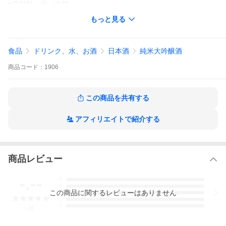
■原材料：米・米麹
■アルコール分：15度
もっと見る
■容量：1800ｍｌ
■クール指定
■箱：あり（メーカー箱入り）
■【山形県】高木酒造
食品
ドリンク、水、お酒
日本酒
純米大吟醸酒
【発送について】
商品
コード：
1906
---
・クール便発送となります。同梱商品がある場合もクール便とな
ります。
この商品を共有する
・天候不良や交通障害等によってはご希望日にお届けできない場
合もございます。
アフィリエイトで紹介する
・お届け先住所は番地やビル、マンション名、部屋番号までを必
ず入力してください。住所不明によってお届けができません。
・沖縄県や離島はお届けに数日かかります。ご希望の日時に添え
ない場合もございます。
商品レビュー
・長期不在等でお客様のご都合による受取辞退の際、返送時にか
-.--
5
かる料金をご負担いただきます。
4
この
商品
に関するレビューはありません
3
2
1
-
件