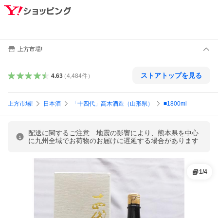
上方市場!
ストアトップを見る
4.63
（
4,484
件
）
上方市場!
日本酒
「十四代」高木酒造（山形県）
■1800ml
配送に関するご注意 地震の影響により、熊本県を中心
に九州全域でお荷物のお届けに遅延する場合があります
1
/
4