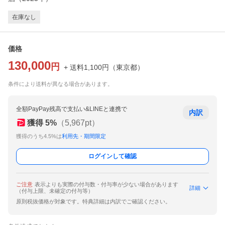
在庫なし
価格
130,000
円
+ 送料
1,100
円
（
東京都
）
条件により送料が異なる場合があります。
全額PayPay残高で支払い&LINEと連携で
内訳
獲得
5
%
（
5,967
pt）
獲得のうち4.5%は
利用先・期間限定
ログインして確認
ご注意
表示よりも実際の付与数・付与率が少ない場合があります
詳細
（付与上限、未確定の付与等）
原則税抜価格が対象です。特典詳細は内訳でご確認ください。