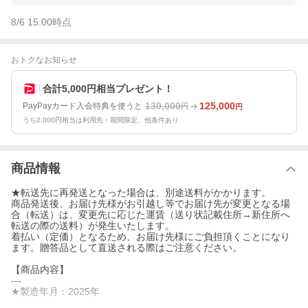
8/6 15:00
時点
おトクなお知らせ
合計5,000円相当プレゼント！
130,000
125,000
PayPayカード入会特典を使うと
円
円
うち2,000円相当は利用先・期間限定。他条件あり
商品情報
★転送先に再発送となった場合は、別途送料がかかります。
商品発送後、お届け先様がお引越し等でお届け先が変更となる場
合（転送）は、変更先に応じた運賃（送り状記載住所→新住所へ
転送の際の送料）が発生いたします。
着払い（定価）となるため、お届け先様にご負担頂くことになり
ます。贈答品として直送される際はご注意ください。
【商品内容】
---
★製造年月：2025年