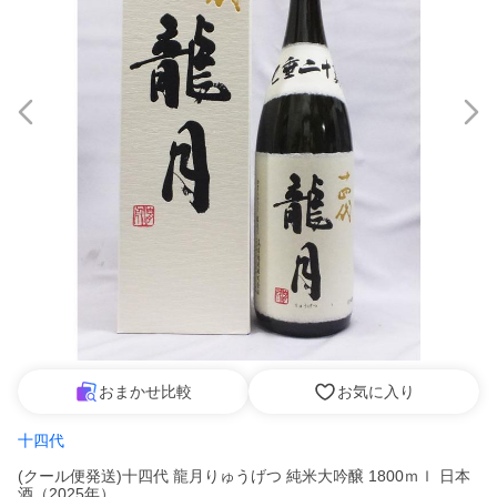
おまかせ比較
お気に入り
十四代
(クール便発送)十四代 龍月りゅうげつ 純米大吟醸 1800ｍｌ 日本
酒（2025年）