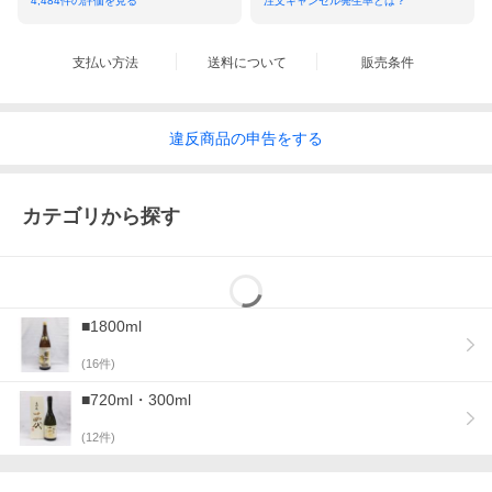
4,484
件の評価を見る
注文キャンセル発生率とは？
支払い方法
送料について
販売条件
違反
商品の
申告をする
カテゴリから探す
■1800ml
(
16
件)
■720ml・300ml
(
12
件)