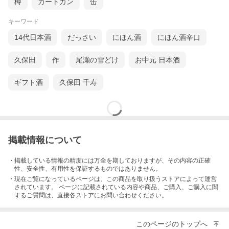
樽
カートカン
缶
キーワード
14代日本酒
だっさい
にほん酒
にほん酒辛口
久保田
作
尾瀬の雪どけ
お中元 日本酒
ギフト酒
久保田 千寿
掲載情報について
・掲載している情報の精度には万全を期しておりますが、その内容の正確
性、安全性、有用性を保証するものではありません。
・現在ご覧になっているページは、この
商品
を取り扱うストアによって運営
されています。 ページに記載されている内容
や商品、ご購入
、ご購入に関
するご質問は、直接各ストアにお問い合わせください。
このページのトップへ