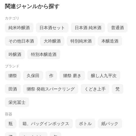
関連ジャンルから探す
カテゴリ
純米吟醸酒
日本酒セット
日本酒 純米酒
普通酒
その他日本酒
大吟醸酒
特別純米酒
本醸造酒
吟醸酒
特別本醸造酒
ブランド
獺祭
久保田
作
獺祭 磨き
醸し人九平次
田酒
獺祭 発砲スパークリング
くどき上手
梵
栄光冨士
容器
瓶
箱、バッグインボックス
ボトル
紙パック