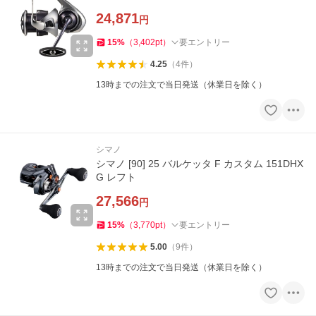
24,871
円
15
%
（
3,402
pt
）
要エントリー
4.25
（
4
件
）
13時までの注文で当日発送（休業日を除く）
シマノ
シマノ [90] 25 バルケッタ F カスタム 151DHX
G レフト
27,566
円
15
%
（
3,770
pt
）
要エントリー
5.00
（
9
件
）
13時までの注文で当日発送（休業日を除く）