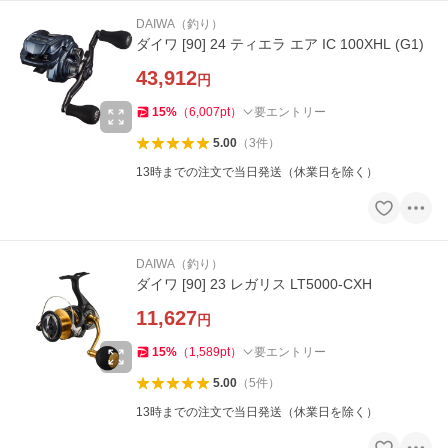
DAIWA（釣り）
ダイワ [90] 24 ティエラ エア IC 100XHL (G1)
43,912
円
15
%
（
6,007
pt
）
要エントリー
5.00
（
3
件
）
13時までの注文で当日発送（休業日を除く）
DAIWA（釣り）
ダイワ [90] 23 レガリス LT5000-CXH
11,627
円
15
%
（
1,589
pt
）
要エントリー
5.00
（
5
件
）
13時までの注文で当日発送（休業日を除く）