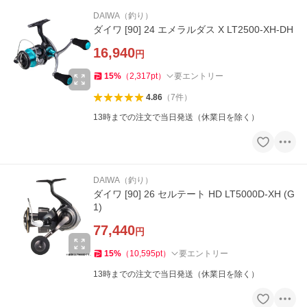
DAIWA（釣り）
ダイワ [90] 24 エメラルダス X LT2500-XH-DH
16,940
円
15
%
（
2,317
pt
）
要エントリー
4.86
（
7
件
）
13時までの注文で当日発送（休業日を除く）
DAIWA（釣り）
ダイワ [90] 26 セルテート HD LT5000D-XH (G
1)
77,440
円
15
%
（
10,595
pt
）
要エントリー
13時までの注文で当日発送（休業日を除く）