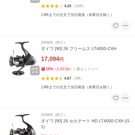
4.20
（
10
件
）
13時までの注文で当日発送（休業日を除く）
DAIWA（釣り）
ダイワ [90] 26 フリームス LT4000-CXH
17,094
円
15
%
（
2,337
pt
）
要エントリー
4.67
（
3
件
）
13時までの注文で当日発送（休業日を除く）
DAIWA（釣り）
ダイワ [90] 26 セルテート HD LT4000-CXH (G
1)