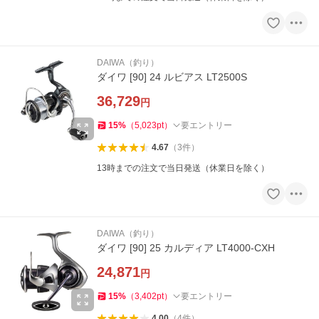
DAIWA（釣り）
ダイワ [90] 24 ルビアス LT2500S
36,729
円
15
%
（
5,023
pt
）
要エントリー
4.67
（
3
件
）
13時までの注文で当日発送（休業日を除く）
DAIWA（釣り）
ダイワ [90] 25 カルディア LT4000-CXH
24,871
円
15
%
（
3,402
pt
）
要エントリー
4.00
（
4
件
）