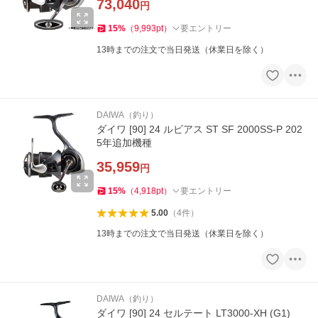
73,040
円
15
%
（
9,993
pt
）
要エントリー
13時までの注文で当日発送（休業日を除く）
DAIWA（釣り）
ダイワ [90] 24 ルビアス ST SF 2000SS-P 202
5年追加機種
35,959
円
15
%
（
4,918
pt
）
要エントリー
5.00
（
4
件
）
13時までの注文で当日発送（休業日を除く）
DAIWA（釣り）
ダイワ [90] 24 セルテート LT3000-XH (G1)