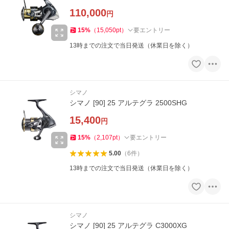
110,000
円
15
%
（
15,050
pt
）
要エントリー
13時までの注文で当日発送（休業日を除く）
シマノ
シマノ [90] 25 アルテグラ 2500SHG
15,400
円
15
%
（
2,107
pt
）
要エントリー
5.00
（
6
件
）
13時までの注文で当日発送（休業日を除く）
シマノ
シマノ [90] 25 アルテグラ C3000XG