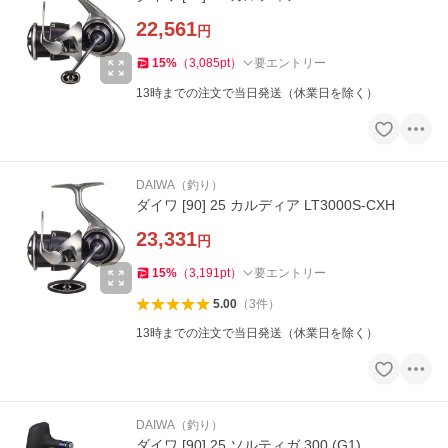
22,561
円
15
%
（
3,085
pt
）
要エントリー
13時までの注文で当日発送（休業日を除く）
DAIWA（釣り）
ダイワ [90] 25 カルディア LT3000S-CXH
23,331
円
15
%
（
3,191
pt
）
要エントリー
5.00
（
3
件
）
13時までの注文で当日発送（休業日を除く）
DAIWA（釣り）
ダイワ [90] 25 ソルティガ 300 (G1)