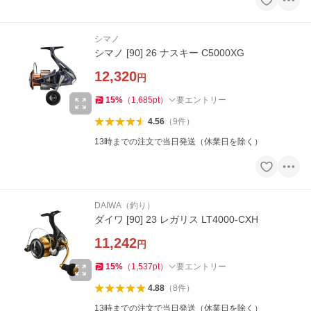
シマノ
シマノ [90] 26 ナスキー C5000XG
12,320
円
15
%
（
1,685
pt
）
要エントリー
4.56
（
9
件
）
13時までの注文で当日発送（休業日を除く）
DAIWA（釣り）
ダイワ [90] 23 レガリス LT4000-CXH
11,242
円
15
%
（
1,537
pt
）
要エントリー
4.88
（
8
件
）
13時までの注文で当日発送（休業日を除く）