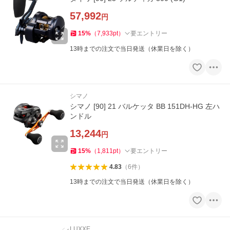
57,992
円
15
%
（
7,933
pt
）
要エントリー
13時までの注文で当日発送（休業日を除く）
シマノ
シマノ [90] 21 バルケッタ BB 151DH-HG 左ハ
ンドル
13,244
円
15
%
（
1,811
pt
）
要エントリー
4.83
（
6
件
）
13時までの注文で当日発送（休業日を除く）
LUXXE