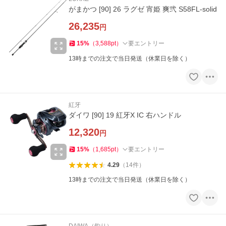
がまかつ [90] 26 ラグゼ 宵姫 爽弐 S58FL-solid
26,235
円
15
%
（
3,588
pt
）
要エントリー
13時までの注文で当日発送（休業日を除く）
紅牙
ダイワ [90] 19 紅牙X IC 右ハンドル
12,320
円
15
%
（
1,685
pt
）
要エントリー
4.29
（
14
件
）
13時までの注文で当日発送（休業日を除く）