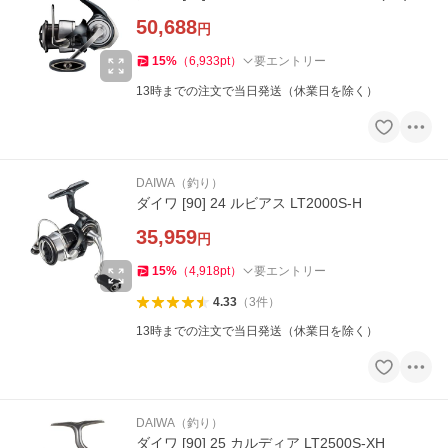
50,688
円
15
%
（
6,933
pt
）
要エントリー
13時までの注文で当日発送（休業日を除く）
DAIWA（釣り）
ダイワ [90] 24 ルビアス LT2000S-H
35,959
円
15
%
（
4,918
pt
）
要エントリー
4.33
（
3
件
）
13時までの注文で当日発送（休業日を除く）
DAIWA（釣り）
ダイワ [90] 25 カルディア LT2500S-XH