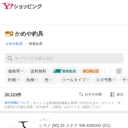
かめや釣具
かめや釣具
検索結果
価格帯
送料無料
すべての条
釣種
魚種
色
リールタイプ
エギ号数
サ
20,123
件
おすすめ順
表示
表示情報について
｜ポイントは原則税抜価格を基準に付与されます｜ポイント・支
払額等の正確な情報（付与条件・上限等）はカートをご確認ください
シマノ
シマノ [90] 26 ステラ SW 4000XG (G1)