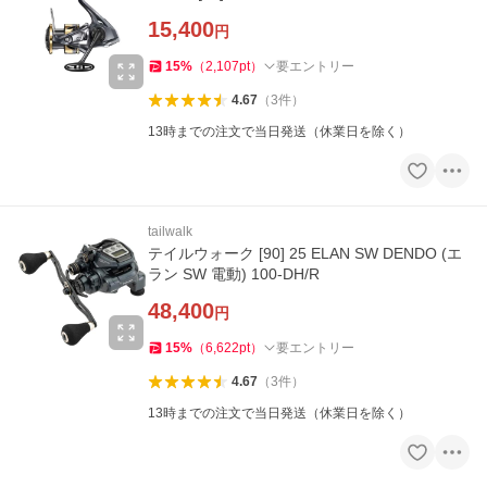
15,400
円
15
%
（
2,107
pt
）
要エントリー
4.67
（
3
件
）
13時までの注文で当日発送（休業日を除く）
tailwalk
テイルウォーク [90] 25 ELAN SW DENDO (エ
ラン SW 電動) 100-DH/R
48,400
円
15
%
（
6,622
pt
）
要エントリー
4.67
（
3
件
）
13時までの注文で当日発送（休業日を除く）