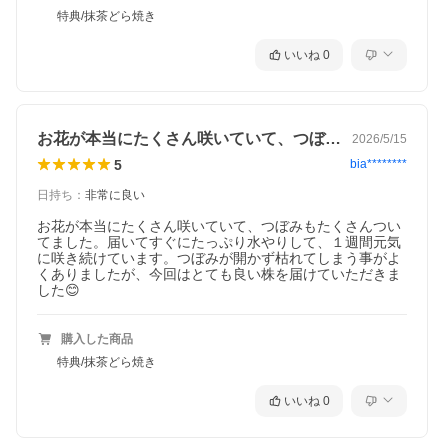
特典/抹茶どら焼き
いいね
0
お花が本当にたくさん咲いていて、つぼみ…
2026/5/15
5
bia********
日持ち
：
非常に良い
お花が本当にたくさん咲いていて、つぼみもたくさんつい
てました。届いてすぐにたっぷり水やりして、１週間元気
に咲き続けています。つぼみが開かず枯れてしまう事がよ
くありましたが、今回はとても良い株を届けていただきま
した😊
購入した商品
特典/抹茶どら焼き
いいね
0