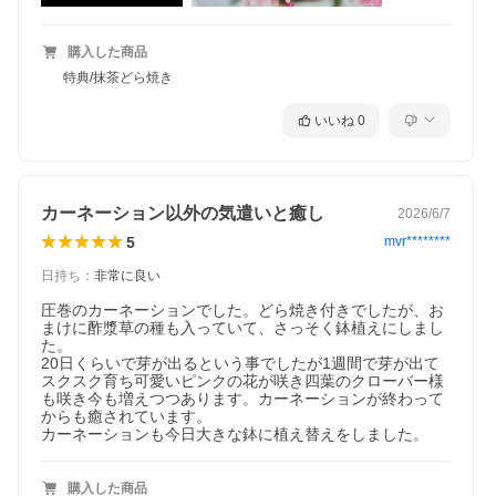
購入した商品
特典/抹茶どら焼き
いいね
0
カーネーション以外の気遣いと癒し
2026/6/7
5
mvr********
日持ち
：
非常に良い
圧巻のカーネーションでした。どら焼き付きでしたが、お
まけに酢漿草の種も入っていて、さっそく鉢植えにしまし
た。

20日くらいで芽が出るという事でしたが1週間で芽が出て
スクスク育ち可愛いピンクの花が咲き四葉のクローバー様
も咲き今も増えつつあります。カーネーションが終わって
からも癒されています。

カーネーションも今日大きな鉢に植え替えをしました。
購入した商品