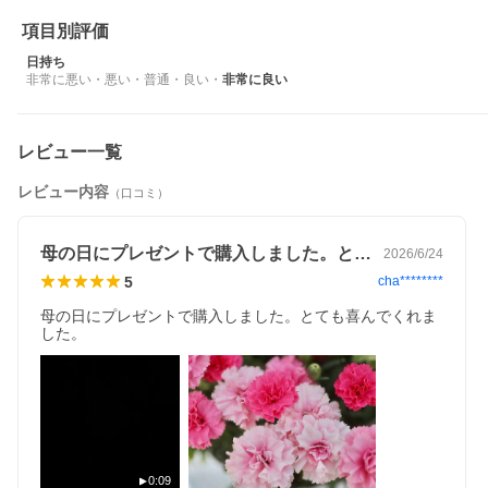
項目別評価
日持ち
非常に悪い
・
悪い
・
普通
・
良い
・
非常に良い
レビュー一覧
レビュー内容
（口コミ）
母の日にプレゼントで購入しました。とて…
2026/6/24
5
cha********
母の日にプレゼントで購入しました。とても喜んでくれま
した。
0:09