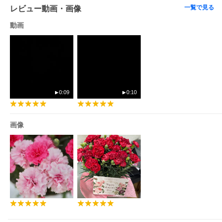
※上記以外の地域もできるだけ早く出荷します。
一覧で見る
レビュー動画・画像
</font>
<font color="#FF0000">
</font>
動画
【ご注意ください】
※山口県からゆうパックでのお届けとなります。
※中部・関東地方は、夕方以降のお届けになる場合がございま
す。※交通事情・荷物の混雑状況により遅れる場合がございま
す。
※発送作業の状況により、締切時間を変更する場合がございま
す。お早めのご注文をお願い申し上げます。
0:09
0:10
画像