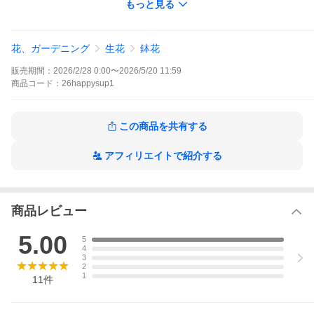
もっと見る
■ 商品内容
・母の日 カーネーション 鉢植え 5号
・母の日カード付き（定型メッセージ）
花、ガーデニング
生花
鉢花
・選べる特典付き
（観葉植物 パキラ／洋菓子 マドレーヌ／和菓子 抹茶どら焼
販売期間：
2026/2/28 0:00
〜
2026/5/20 11:59
き）
・四葉のクローバーの球根
商品
コード：
26happysup1
・お花のカレンダー
・ラッピングサービス付き
■配送について
この商品を共有する
・お届け期間：5月4日から10日（日付指定は承っておりません）
■ご注意事項
・掲載写真は満開時のイメージです。
アフィリエイトで紹介する
・植物のため、花色・形・開花状況には個体差がございます。
・ラッピング・リボンのデザインは変更となる場合がございま
す。
<font color="#FF0000" size="+2">
まだ間に合う！母の日ギフト
●5月9日 午前11時59分まで
商品レビュー
</font>
<font color="#FF0000" size="+1">
※時間指定はしないでくださ
5.00
5
い。
4
配送が1日遅れる場合がございます。
</font>
3
2
<font size="+1">
【まだ間に合う対応地域】
1
11
件
・関東（群馬・茨城・栃木を除く）
・九州、中国、四国、関西、中部（新潟県を除く）
※一部離島・遠隔地は除きます。