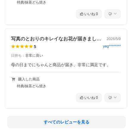
特典/抹茶どら焼き
いいね
0
写真のとおりのキレイなお花が届きました。
2026/5/9
5
yeg********
日持ち
：
非常に良い
購入した商品
特典/抹茶どら焼き
いいね
0
すべてのレビューを見る