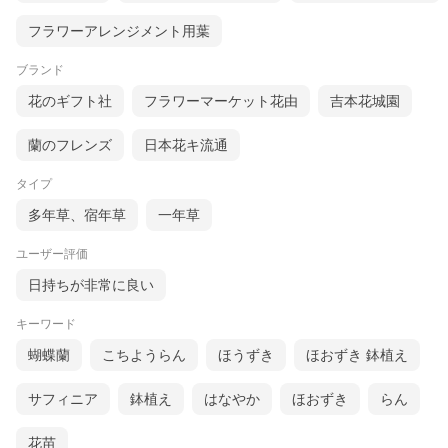
フラワーアレンジメント用葉
ブランド
花のギフト社
フラワーマーケット花由
吉本花城園
蘭のフレンズ
日本花キ流通
タイプ
多年草、宿年草
一年草
ユーザー評価
日持ちが非常に良い
キーワード
蝴蝶蘭
こちようらん
ほうずき
ほおずき 鉢植え
サフィニア
鉢植え
はなやか
ほおずき
らん
花苗