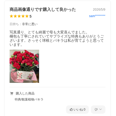
商品画像通りです購入して良かった
2026/5/9
5
sam********
日持ち
：
非常に悪い
写真通り、とても綺麗で母も大変喜んでました。

梱包も丁寧にされていてサプライズな特典もありがとうご
ざいます。さっそく球根とパキラは私が育てようと思って
います。
購入した商品
特典/観葉植物パキラ
いいね
0