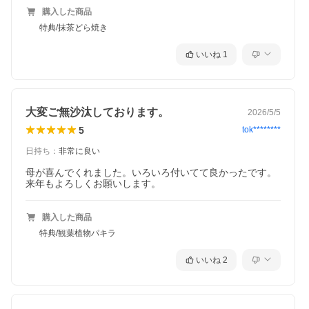
購入した商品
特典/抹茶どら焼き
いいね
1
大変ご無沙汰しております。
2026/5/5
5
tok********
日持ち
：
非常に良い
母が喜んでくれました。いろいろ付いてて良かったです。
来年もよろしくお願いします。
購入した商品
特典/観葉植物パキラ
いいね
2