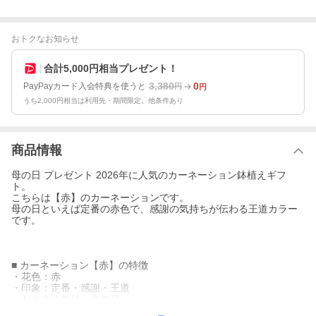
おトクなお知らせ
合計5,000円相当プレゼント！
3,380
0
PayPayカード入会特典を使うと
円
円
うち2,000円相当は利用先・期間限定。他条件あり
商品情報
母の日 プレゼント 2026年に人気のカーネーション鉢植えギフ
ト。
こちらは【赤】のカーネーションです。
母の日といえば定番の赤色で、感謝の気持ちが伝わる王道カラー
です。
■ カーネーション【赤】の特徴
・花色：赤
・印象：定番・感謝・王道
・おすすめ年代：全年代
・母の日人気度：★★★★★