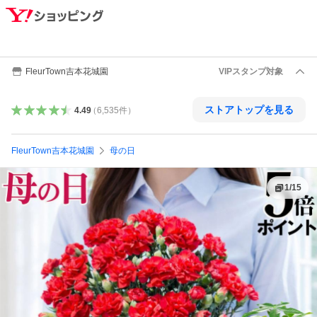
FleurTown吉本花城園
VIPスタンプ対象
ストアトップを見る
4.49
（
6,535
件
）
FleurTown吉本花城園
母の日
1
/
15