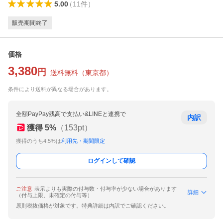
5.00
（
11
件
）
販売期間終了
価格
3,380
円
送料無料
（
東京都
）
条件により送料が異なる場合があります。
全額PayPay残高で支払い&LINEと連携で
内訳
獲得
5
%
（
153
pt）
獲得のうち4.5%は
利用先・期間限定
ログインして確認
ご注意
表示よりも実際の付与数・付与率が少ない場合があります
詳細
（付与上限、未確定の付与等）
原則税抜価格が対象です。特典詳細は内訳でご確認ください。