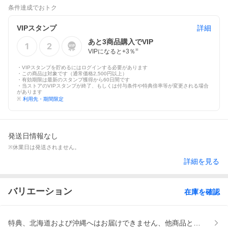
条件達成でおトク
VIPスタンプ
詳細
あと
3
商品購入でVIP
VIPになると+
3
％
※
・VIPスタンプを貯めるにはログインする必要があります
・この商品は対象です（通常価格2,500円以上）
・有効期限は最新のスタンプ獲得から60日間です
・当ストアのVIPスタンプが終了、もしくは付与条件や特典倍率等が変更される場合
があります
※
利用先・期間限定
発送日情報なし
※休業日は発送されません。
詳細を見る
バリエーション
在庫を確認
特典、北海道および沖縄へはお届けできません、他商品との同時注