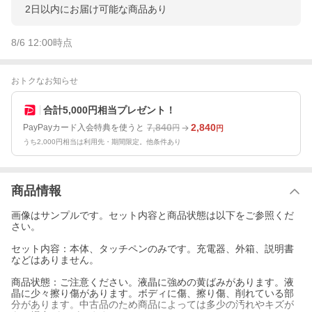
2日以内にお届け可能な商品あり
8/6 12:00
時点
おトクなお知らせ
合計5,000円相当プレゼント！
7,840
2,840
PayPayカード入会特典を使うと
円
円
うち2,000円相当は利用先・期間限定。他条件あり
商品情報
画像はサンプルです。セット内容と商品状態は以下をご参照くだ
さい。
セット内容：本体、タッチペンのみです。充電器、外箱、説明書
などはありません。
商品状態：ご注意ください。液晶に強めの黄ばみがあります。液
晶に少々擦り傷があります。ボディに傷、擦り傷、削れている部
分があります。中古品のため商品によっては多少の汚れやキズが