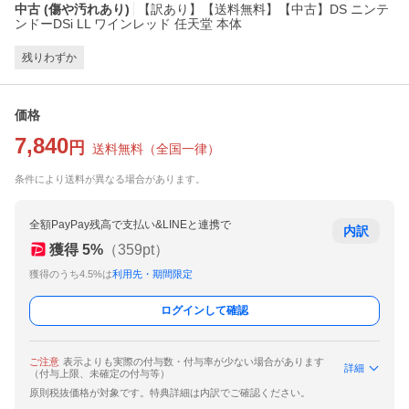
中古 (傷や汚れあり)
【訳あり】【送料無料】【中古】DS ニンテ
ンドーDSi LL ワインレッド 任天堂 本体
残りわずか
価格
7,840
円
送料無料
（
全国一律
）
条件により送料が異なる場合があります。
全額PayPay残高で支払い&LINEと連携で
内訳
獲得
5
%
（
359
pt）
獲得のうち4.5%は
利用先・期間限定
ログインして確認
ご注意
表示よりも実際の付与数・付与率が少ない場合があります
詳細
（付与上限、未確定の付与等）
原則税抜価格が対象です。特典詳細は内訳でご確認ください。