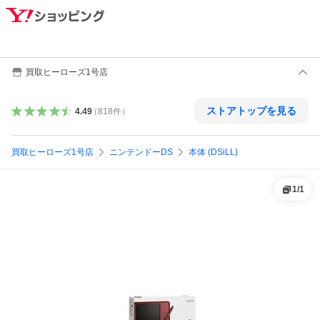
買取ヒーローズ1号店
ストアトップを見る
4.49
（
818
件
）
買取ヒーローズ1号店
ニンテンドーDS
本体 (DSiLL)
1
/
1