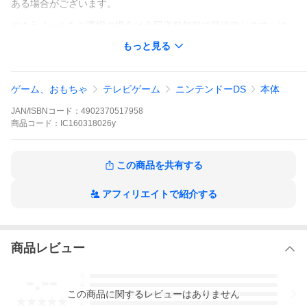
ある場合がございます。
※ゆうメールをご選択の場合は全国送料無料で発送致します。ゆ
うメールは配送日及び時間指定、郵便追跡はできません。
もっと見る
※代引きをご利用の場合は商品代金の他に送料と代引き手数料を
合せた全国一律１３２４円（沖縄２０２４円）がかかります。
ゲーム、おもちゃ
テレビゲーム
ニンテンドーDS
本体
※宅配便をご希望の場合は全国一律８００円（沖縄１５００円）
で発送いたします。
JAN/ISBNコード：
4902370517958
商品
コード：
IC160318026y
この商品を共有する
アフィリエイトで紹介する
商品レビュー
-.--
5
4
この
商品
に関するレビューはありません
3
2