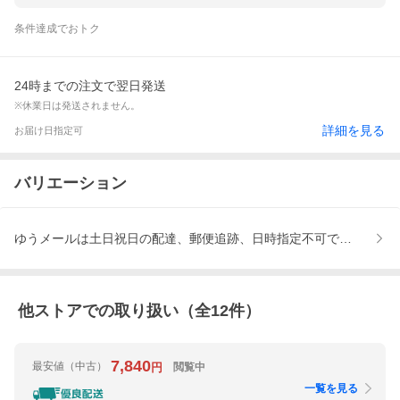
条件達成でおトク
24時までの注文で翌日発送
※休業日は発送されません。
詳細を見る
お届け日指定可
バリエーション
ゆうメールは土日祝日の配達、郵便追跡、日時指定不可です。
他ストアでの取り扱い（全
12
件）
7,840
最安値
（中古）
閲覧中
円
一覧を見る