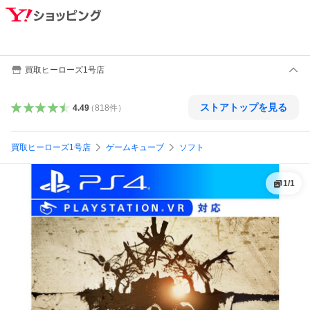
買取ヒーローズ1号店
ストアトップを見る
4.49
（
818
件
）
買取ヒーローズ1号店
ゲームキューブ
ソフト
1
/
1