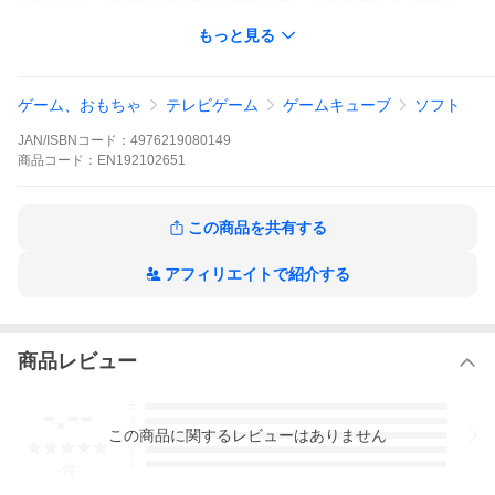
※代引きをご利用の場合は商品代金の他に送料と代引き手数料を
合せた全国一律１１２４円（沖縄１８２４円）がかかります。
もっと見る
※宅配便をご希望の場合は全国一律８００円（沖縄１５００円）
で発送いたします。
ゲーム、おもちゃ
テレビゲーム
ゲームキューブ
ソフト
JAN/ISBNコード：
4976219080149
商品
コード：
EN192102651
この商品を共有する
アフィリエイトで紹介する
商品レビュー
-.--
5
4
この
商品
に関するレビューはありません
3
2
1
-
件