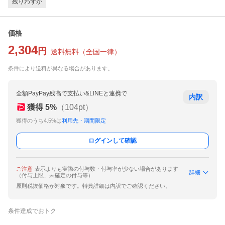
残りわずか
価格
2,304
円
送料無料
（
全国一律
）
条件により送料が異なる場合があります。
全額PayPay残高で支払い&LINEと連携で
内訳
獲得
5
%
（
104
pt）
獲得のうち4.5%は
利用先・期間限定
ログインして確認
ご注意
表示よりも実際の付与数・付与率が少ない場合があります
詳細
（付与上限、未確定の付与等）
原則税抜価格が対象です。特典詳細は内訳でご確認ください。
条件達成でおトク