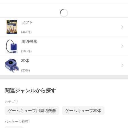
ソフト
(
461
件)
周辺機器
(
100
件)
本体
(
23
件)
関連ジャンルから探す
カテゴリ
ゲームキューブ用周辺機器
ゲームキューブ本体
パッケージ種類