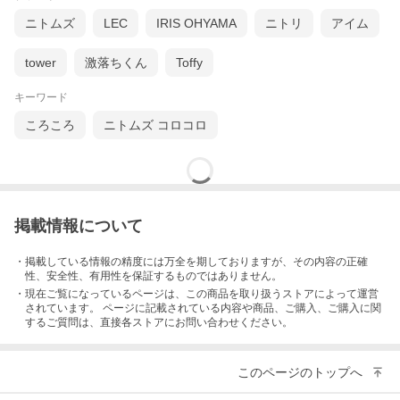
ニトムズ
LEC
IRIS OHYAMA
ニトリ
アイム
サビない磁石で安心収納
玄関ドアを傷つけにくく、サビないゴム磁石を使用しています。
tower
激落ちくん
Toffy
キーワード
ころころ
ニトムズ コロコロ
掲載情報について
・掲載している情報の精度には万全を期しておりますが、その内容の正確
性、安全性、有用性を保証するものではありません。
・現在ご覧になっているページは、この
商品
を取り扱うストアによって運営
されています。 ページに記載されている内容
や商品、ご購入
、ご購入に関
するご質問は、直接各ストアにお問い合わせください。
このページのトップへ