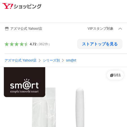
アズマ公式 Yahoo!店
VIPスタンプ対象
ストアトップを見る
4.72
（
362
件
）
アズマ公式 Yahoo!店
シリーズ別
sm@rt
1
/
11