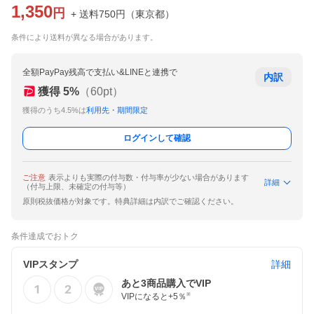
1,350
円
+ 送料
750
円
（
東京都
）
条件により送料が異なる場合があります。
全額PayPay残高で支払い&LINEと連携で
内訳
獲得
5
%
（
60
pt）
獲得のうち4.5%は
利用先・期間限定
ログインして確認
ご注意
表示よりも実際の付与数・付与率が少ない場合があります
詳細
（付与上限、未確定の付与等）
原則税抜価格が対象です。特典詳細は内訳でご確認ください。
条件達成でおトク
VIPスタンプ
詳細
あと
3
商品購入でVIP
VIPになると+
5
％
※