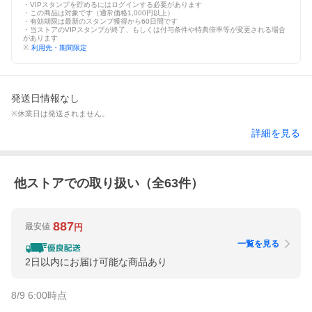
・VIPスタンプを貯めるにはログインする必要があります
・この商品は対象です（通常価格1,000円以上）
・有効期限は最新のスタンプ獲得から60日間です
・当ストアのVIPスタンプが終了、もしくは付与条件や特典倍率等が変更される場合
があります
※
利用先・期間限定
発送日情報なし
※休業日は発送されません。
詳細を見る
他ストアでの取り扱い（全
63
件）
887
最安値
円
一覧を見る
2日以内にお届け可能な商品あり
8/9 6:00
時点