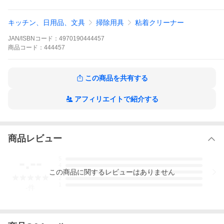
原産国：中国
JAN：4970190444457
キッチン、日用品、文具
掃除用具
粘着クリーナー
これは便利！商品の特長
JAN/ISBNコード：
4970190444457
商品
コード：
444457
この商品を共有する
アフィリエイトで紹介する
商品レビュー
-.--
5
4
この
商品
に関するレビューはありません
3
2
1
-
件