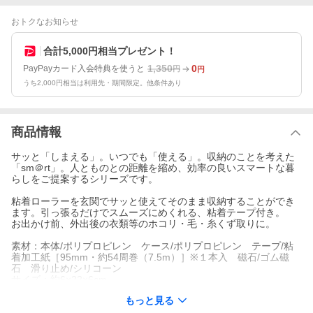
おトクなお知らせ
合計5,000円相当プレゼント！
1,350
0
PayPayカード入会特典を使うと
円
円
うち2,000円相当は利用先・期間限定。他条件あり
商品情報
サッと「しまえる」。いつでも「使える」。収納のことを考えた
「sm＠rt」。人とものとの距離を縮め、効率の良いスマートな暮
らしをご提案するシリーズです。
粘着ローラーを玄関でサッと使えてそのまま収納することができ
ます。引っ張るだけでスムーズにめくれる、粘着テープ付き。
お出かけ前、外出後の衣類等のホコリ・毛・糸くず取りに。
素材：本体/ポリプロピレン ケース/ポリプロピレン テープ/粘
着加工紙［95mm・約54周巻（7.5m）］※１本入 磁石/ゴム磁
石 滑り止め/シリコーン
サイズ：約6×22×6cm
重量：約160g
もっと見る
その他詳細：耐熱温度/50℃