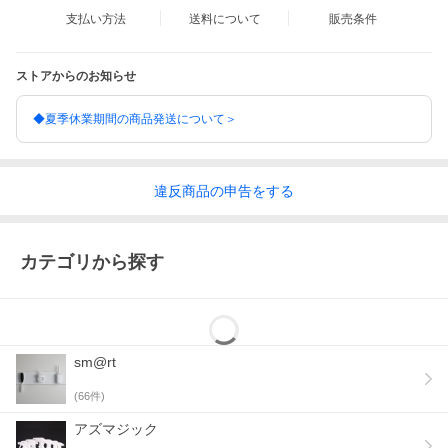
支払い方法
送料について
販売条件
ストアからのお知らせ
◆夏季休業期間の商品発送について＞
違反
商品の
申告をする
カテゴリから探す
玄関でサッと使えてそのまま収納！
粘着ローラーを玄関でサッと使えてそのまま収納することができ
ます。お出かけ前、外出後の衣類等のホコリ・毛・糸くず取り
に。
sm@rt
(
66
件)
アズマジック