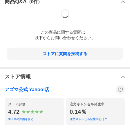
商品Q&A
（
0
件）
玄関ドアにピタッ!
この
商品
に関する質問は、
以下からお問い合わせください。
玄関ドアに磁石でピタッと貼り付くので、収納場所を取りませ
ん。
※磁石がつかない玄関ドアには貼り付けできません。
ストアに質問を投稿する
下記「
使用できない場所
」をご確認ください。
ストア情報
アズマ公式 Yahoo!店
ストア評価
注文キャンセル発生率
4.72
0.14％
362
件の評価を見る
注文キャンセル発生率とは？