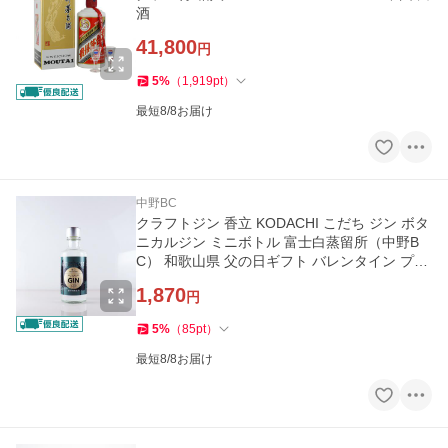
酒
41,800
円
5
%
（
1,919
pt
）
最短8/8お届け
中野BC
クラフトジン 香立 KODACHI こだち ジン ボタ
ニカルジン ミニボトル 富士白蒸留所（中野B
C） 和歌山県 父の日ギフト バレンタイン プチ
ギフト
1,870
円
5
%
（
85
pt
）
最短8/8お届け