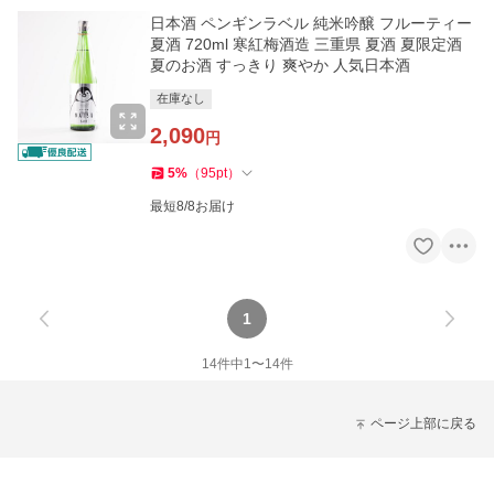
日本酒 ペンギンラベル 純米吟醸 フルーティー
夏酒 720ml 寒紅梅酒造 三重県 夏酒 夏限定酒
夏のお酒 すっきり 爽やか 人気日本酒
在庫なし
2,090
円
5
%
（
95
pt
）
最短8/8お届け
1
14
件中
1
〜
14
件
ページ上部に戻る