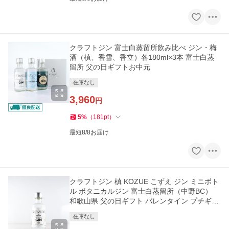
クラフトジン 富士白蒸留所飲み比べ ジン・梅
酒（槙、香雪、香立）各180ml×3本 富士白蒸
留所 父の日ギフトお中元
在庫なし
3,960
円
5
%
（
181
pt
）
最短8/8お届け
クラフトジン 槙 KOZUE こずえ ジン ミニボト
ル ボタニカルジン 富士白蒸留所（中野BC）
和歌山県 父の日ギフト バレンタイン プチギフ
ト
在庫なし