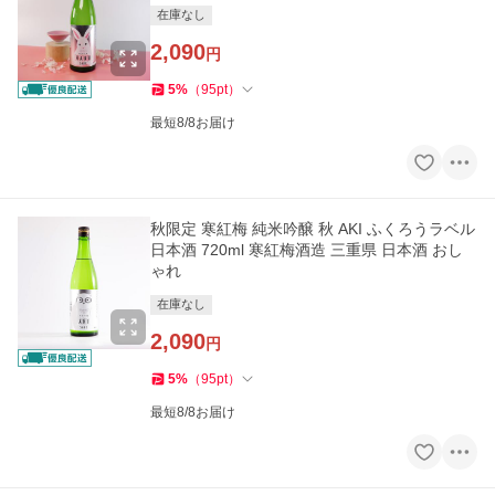
在庫なし
2,090
円
5
%
（
95
pt
）
最短8/8お届け
秋限定 寒紅梅 純米吟醸 秋 AKI ふくろうラベル
日本酒 720ml 寒紅梅酒造 三重県 日本酒 おし
ゃれ
在庫なし
2,090
円
5
%
（
95
pt
）
最短8/8お届け