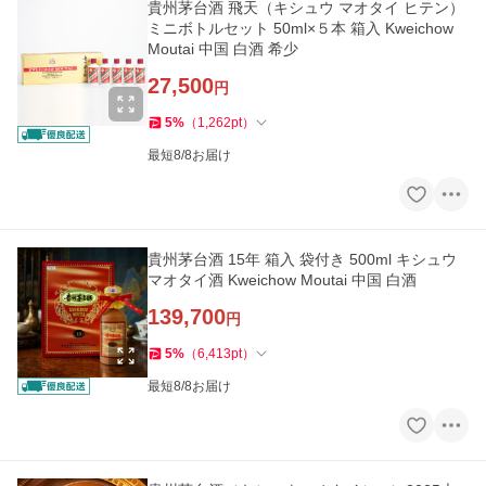
貴州茅台酒 飛天（キシュウ マオタイ ヒテン）
ミニボトルセット 50ml×５本 箱入 Kweichow
Moutai 中国 白酒 希少
27,500
円
5
%
（
1,262
pt
）
最短8/8お届け
貴州茅台酒 15年 箱入 袋付き 500ml キシュウ
マオタイ酒 Kweichow Moutai 中国 白酒
139,700
円
5
%
（
6,413
pt
）
最短8/8お届け