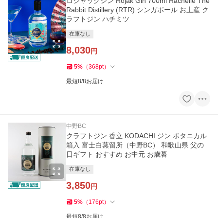
ロジャックジン Rojak Gin 700ml Rachelle The
Rabbit Distillery (RTR) シンガポール お土産 ク
ラフトジン ハチミツ
在庫なし
8,030
円
5
%
（
368
pt
）
最短8/8お届け
中野BC
クラフトジン 香立 KODACHI ジン ボタニカル
箱入 富士白蒸留所（中野BC） 和歌山県 父の
日ギフト おすすめ お中元 お歳暮
在庫なし
3,850
円
5
%
（
176
pt
）
最短8/8お届け