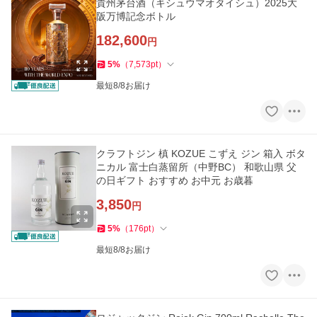
貴州茅台酒（キシュウマオタイシュ）2025大
阪万博記念ボトル
182,600
円
5
%
（
7,573
pt
）
最短8/8お届け
クラフトジン 槙 KOZUE こずえ ジン 箱入 ボタ
ニカル 富士白蒸留所（中野BC） 和歌山県 父
の日ギフト おすすめ お中元 お歳暮
3,850
円
5
%
（
176
pt
）
最短8/8お届け