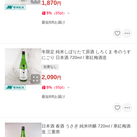
1,870
円
5
%
（
85
pt
）
最短8/8お届け
冬限定 純米しぼりたて原酒 しろくま 冬のうす
にごり 日本酒 720ml / 寒紅梅酒造
在庫なし
2,090
円
5
%
（
95
pt
）
最短8/8お届け
日本酒 春酒 うさぎ 純米吟醸 720ml / 寒紅梅酒
造 三重県