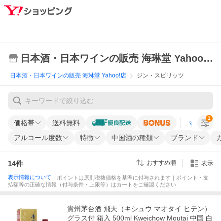
日本酒・日本ワインの販売 海琳堂 Yahoo!店
日本酒・日本ワインの販売 海琳堂 Yahoo!店
ジン・スピリッツ
1
価格帯
送料無料
すべての条
アルコール度数
特徴
中国酒の種類
ブランド
14
件
おすすめ順
表示
表示情報について
｜ポイントは原則税抜価格を基準に付与されます｜ポイント・支
払額等の正確な情報（付与条件・上限等）はカートをご確認ください
貴州茅台酒 飛天（キシュウ マオタイ ヒテン）
グラス付 箱入 500ml Kweichow Moutai 中国 白